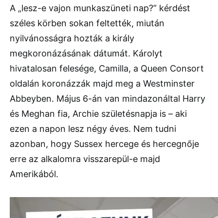
A „lesz-e vajon munkaszüneti nap?” kérdést
széles körben sokan feltették, miután
nyilvánosságra hozták a király
megkoronázásának dátumát. Károlyt
hivatalosan felesége, Camilla, a Queen Consort
oldalán koronázzák majd meg a Westminster
Abbeyben. Május 6-án van mindazonáltal Harry
és Meghan fia, Archie születésnapja is – aki
ezen a napon lesz négy éves. Nem tudni
azonban, hogy Sussex hercege és hercegnője
erre az alkalomra visszarepül-e majd
Amerikából.