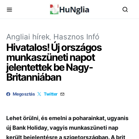
Angliai hírek
Hasznos Infó
Hivatalos! Új országos
munkaszüneti napot
jelentettek be Nagy-
Britanniában
Megosztás
Twitter
Lehet örülni, és emelni a poharainkat, ugyanis
új Bank Holiday, vagyis munkaszüneti nap
került bejelentésre a szigetországban. A brit