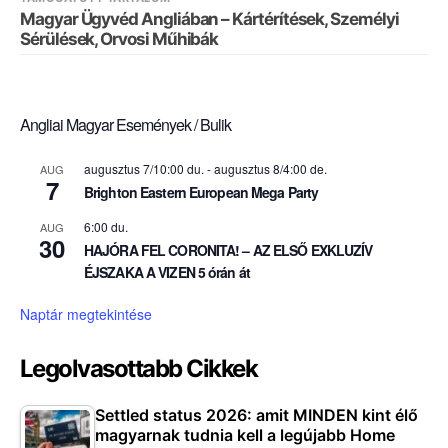
Magyar Ügyvéd Angliában – Kártérítések, Személyi
Sérülések, Orvosi Műhibák
Angliai Magyar Események / Bulik
augusztus 7/10:00 du.
-
augusztus 8/4:00 de.
AUG
7
Brighton Eastern European Mega Party
6:00 du.
AUG
30
HAJÓRA FEL CORONITA! – AZ ELSŐ EXKLUZÍV
ÉJSZAKA A VIZEN 5 órán át
Naptár megtekintése
Legolvasottabb Cikkek
Settled status 2026: amit MINDEN kint élő
magyarnak tudnia kell a legújabb Home