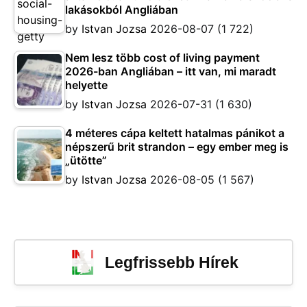
lakásokból Angliában
by
Istvan Jozsa
2026-08-07
(1 722)
Nem lesz több cost of living payment
2026-ban Angliában – itt van, mi maradt
helyette
by
Istvan Jozsa
2026-07-31
(1 630)
4 méteres cápa keltett hatalmas pánikot a
népszerű brit strandon – egy ember meg is
„ütötte”
by
Istvan Jozsa
2026-08-05
(1 567)
Legfrissebb Hírek