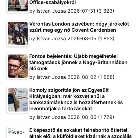
Office-szabályokról
by
Istvan Jozsa
2026-07-31
(3 323)
Vérontás London szívében: négy járókelőt
szúrt meg egy nő Covent Gardenben
by
Istvan Jozsa
2026-08-05
(1 893)
Fontos bejelentés: Újabb megélhetési
támogatások jönnek a Nagy-Britanniában
élőknek
by
Istvan Jozsa
2026-08-02
(1 868)
Komoly szigorítás jön az Egyesült
Királyságban: már közvetlenül a
bankszámlánkhoz is hozzáférhetnek és
levonhatják a tartozásokat
by
Istvan Jozsa
2026-08-06
(1 729)
Elképesztő és sokakat felháborító ötlettel
álltak elő: a külföldieket kizárnák a szociális