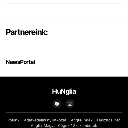
Partnereink:
NewsPortal
HuNglia
Rólunk
Adatvédelmi nyilatkozat
Angliai hírek
Hasznos Infó
Angliai Magyar Cégek / Szakemberek