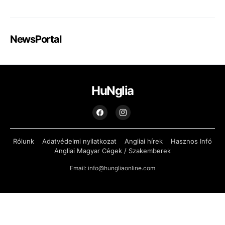
NewsPortal
HuNglia
Rólunk
Adatvédelmi nyilatkozat
Angliai hírek
Hasznos Infó
Angliai Magyar Cégek / Szakemberek
Email: info@hungliaonline.com