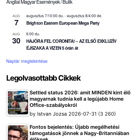
Angliai Magyar Események / Bulik
augusztus 7/10:00 du.
-
augusztus 8/4:00 de.
AUG
7
Brighton Eastern European Mega Party
6:00 du.
AUG
30
HAJÓRA FEL CORONITA! – AZ ELSŐ EXKLUZÍV
ÉJSZAKA A VIZEN 5 órán át
Naptár megtekintése
Legolvasottabb Cikkek
Settled status 2026: amit MINDEN kint élő
magyarnak tudnia kell a legújabb Home
Office-szabályokról
by
Istvan Jozsa
2026-07-31
(3 260)
Fontos bejelentés: Újabb megélhetési
támogatások jönnek a Nagy-Britanniában
élőknek