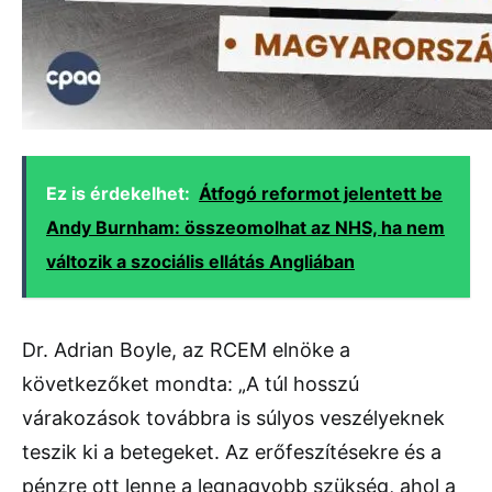
Ez is érdekelhet:
Átfogó reformot jelentett be
Andy Burnham: összeomolhat az NHS, ha nem
változik a szociális ellátás Angliában
Dr. Adrian Boyle, az RCEM elnöke a
következőket mondta: „A túl hosszú
várakozások továbbra is súlyos veszélyeknek
teszik ki a betegeket. Az erőfeszítésekre és a
pénzre ott lenne a legnagyobb szükség, ahol a