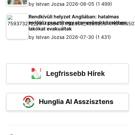
by
Istvan Jozsa
2026-08-05
(1 499)
Rendkívüli helyzet Angliában: hatalmas
erdőtűz pusztít egy atomerőmű közelében,
lakókat evakuáltak
by
Istvan Jozsa
2026-07-30
(1 431)
Legfrissebb Hírek
Hunglia AI Asszisztens