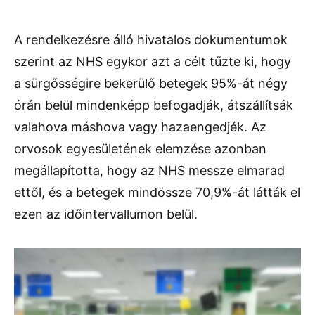
A rendelkezésre álló hivatalos dokumentumok
szerint az NHS egykor azt a célt tűzte ki, hogy
a sürgősségire bekerülő betegek 95%-át négy
órán belül mindenképp befogadják, átszállítsák
valahova máshova vagy hazaengedjék. Az
orvosok egyesületének elemzése azonban
megállapította, hogy az NHS messze elmarad
ettől, és a betegek mindössze 70,9%-át látták el
ezen az időintervallumon belül.