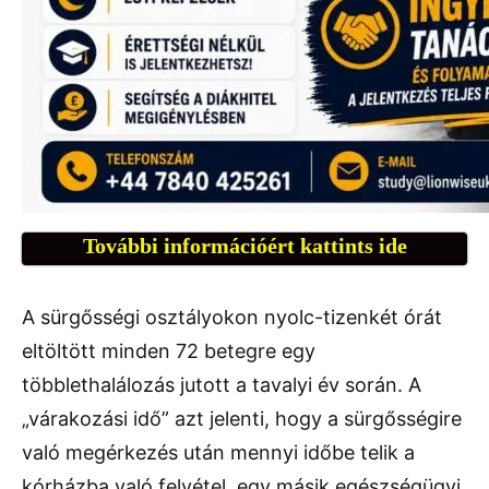
További információért kattints ide
A sürgősségi osztályokon nyolc-tizenkét órát
eltöltött minden 72 betegre egy
többlethalálozás jutott a tavalyi év során. A
„várakozási idő” azt jelenti, hogy a sürgősségire
való megérkezés után mennyi időbe telik a
kórházba való felvétel, egy másik egészségügyi