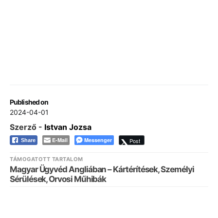
Published on
2024-04-01
Szerző -
Istvan Jozsa
E-Mail
Messenger
Post
Share
TÁMOGATOTT TARTALOM
Magyar Ügyvéd Angliában – Kártérítések, Személyi
Sérülések, Orvosi Műhibák