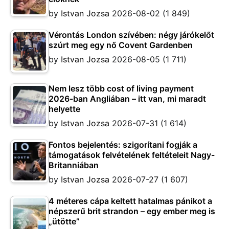
by
Istvan Jozsa
2026-08-02
(1 849)
Vérontás London szívében: négy járókelőt
szúrt meg egy nő Covent Gardenben
by
Istvan Jozsa
2026-08-05
(1 711)
Nem lesz több cost of living payment
2026-ban Angliában – itt van, mi maradt
helyette
by
Istvan Jozsa
2026-07-31
(1 614)
Fontos bejelentés: szigorítani fogják a
támogatások felvételének feltételeit Nagy-
Britanniában
by
Istvan Jozsa
2026-07-27
(1 607)
4 méteres cápa keltett hatalmas pánikot a
népszerű brit strandon – egy ember meg is
„ütötte”