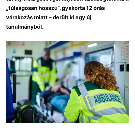
„túlságosan hosszú”, gyakorta 12 órás
várakozás miatt – derült ki egy új
tanulmányból.