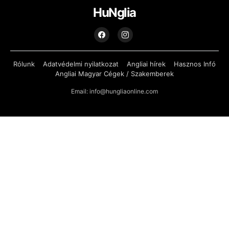
HuNglia
Rólunk
Adatvédelmi nyilatkozat
Angliai hírek
Hasznos Infó
Angliai Magyar Cégek / Szakemberek
Email: info@hungliaonline.com