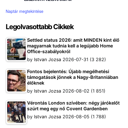
Naptár megtekintése
Legolvasottabb Cikkek
Settled status 2026: amit MINDEN kint élő
magyarnak tudnia kell a legújabb Home
Office-szabályokról
by
Istvan Jozsa
2026-07-31
(3 282)
Fontos bejelentés: Újabb megélhetési
támogatások jönnek a Nagy-Britanniában
élőknek
by
Istvan Jozsa
2026-08-02
(1 851)
Vérontás London szívében: négy járókelőt
szúrt meg egy nő Covent Gardenben
by
Istvan Jozsa
2026-08-05
(1 788)