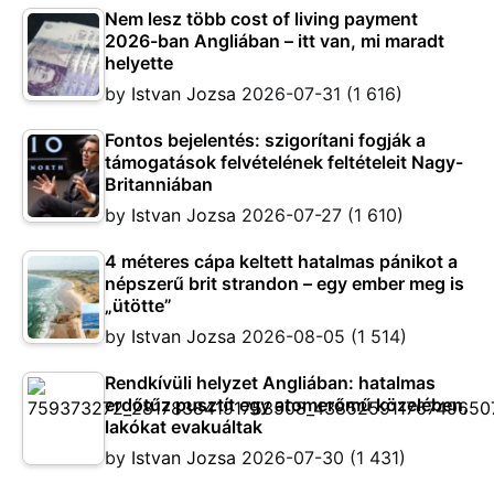
Nem lesz több cost of living payment
2026-ban Angliában – itt van, mi maradt
helyette
by
Istvan Jozsa
2026-07-31
(1 616)
Fontos bejelentés: szigorítani fogják a
támogatások felvételének feltételeit Nagy-
Britanniában
by
Istvan Jozsa
2026-07-27
(1 610)
4 méteres cápa keltett hatalmas pánikot a
népszerű brit strandon – egy ember meg is
„ütötte”
by
Istvan Jozsa
2026-08-05
(1 514)
Rendkívüli helyzet Angliában: hatalmas
erdőtűz pusztít egy atomerőmű közelében,
lakókat evakuáltak
by
Istvan Jozsa
2026-07-30
(1 431)