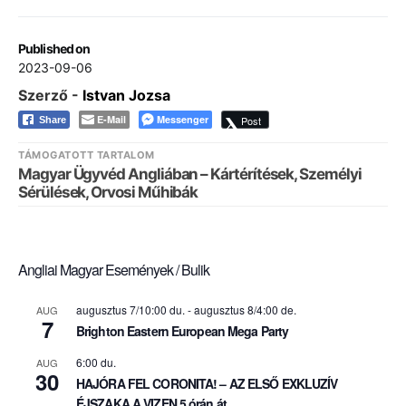
Published on
2023-09-06
Szerző -
Istvan Jozsa
E-Mail
Messenger
Post
Share
TÁMOGATOTT TARTALOM
Magyar Ügyvéd Angliában – Kártérítések, Személyi
Sérülések, Orvosi Műhibák
Angliai Magyar Események / Bulik
augusztus 7/10:00 du.
-
augusztus 8/4:00 de.
AUG
7
Brighton Eastern European Mega Party
6:00 du.
AUG
30
HAJÓRA FEL CORONITA! – AZ ELSŐ EXKLUZÍV
ÉJSZAKA A VIZEN 5 órán át