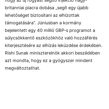
hogy az új fogyást segítő injekció nagy-
britanniai piacra dobása „segít egy újabb
lehetőséget biztosítani az elhízottak
támogatására”. Júniusban a kormány
bejelentett egy 40 millió GBP-s programot a
súlycsökkentő eszközökhöz való hozzáférés
kiterjesztésére az elhízás leküzdése érdekében.
Rishi Sunak miniszterelnök akkori beszédében
azt mondta, hogy ez a gyógyszer mindent
megváltoztathat.