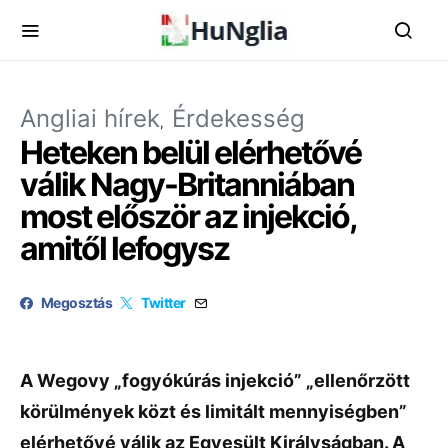
Angliai hírek
Érdekesség
Heteken belül elérhetővé
válik Nagy-Britanniában
most először az injekció,
amitől lefogysz
Megosztás
Twitter
A Wegovy „fogyókúrás injekció” „ellenőrzött
körülmények közt és limitált mennyiségben”
elérhetővé válik az Egyesült Királyságban. A