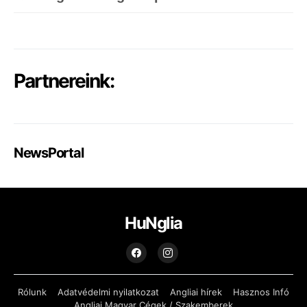
Partnereink:
NewsPortal
HuNglia
Rólunk
Adatvédelmi nyilatkozat
Angliai hírek
Hasznos Infó
Angliai Magyar Cégek / Szakemberek