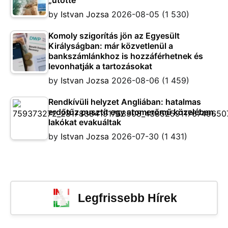
by
Istvan Jozsa
2026-08-05
(1 530)
Komoly szigorítás jön az Egyesült
Királyságban: már közvetlenül a
bankszámlánkhoz is hozzáférhetnek és
levonhatják a tartozásokat
by
Istvan Jozsa
2026-08-06
(1 459)
Rendkívüli helyzet Angliában: hatalmas
erdőtűz pusztít egy atomerőmű közelében,
lakókat evakuáltak
by
Istvan Jozsa
2026-07-30
(1 431)
Legfrissebb Hírek