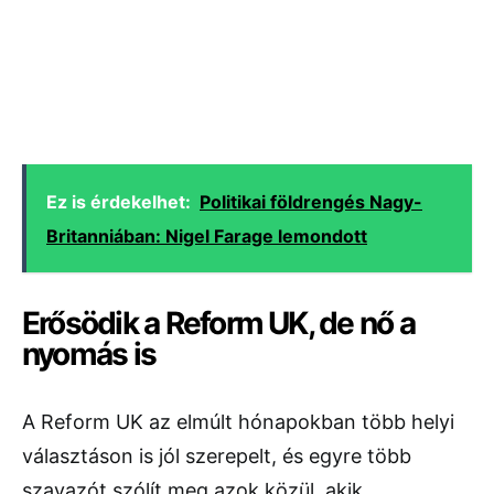
Ez is érdekelhet:
Politikai földrengés Nagy-
Britanniában: Nigel Farage lemondott
Erősödik a Reform UK, de nő a
nyomás is
A Reform UK az elmúlt hónapokban több helyi
választáson is jól szerepelt, és egyre több
szavazót szólít meg azok közül, akik