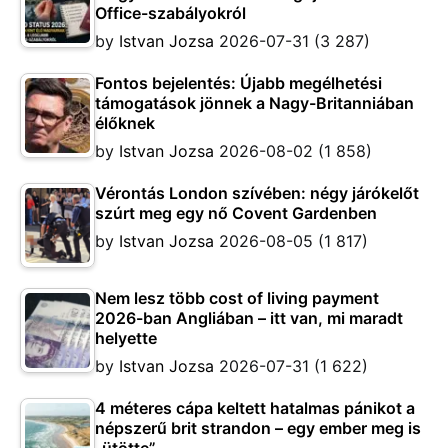
Office-szabályokról
by
Istvan Jozsa
2026-07-31
(3 287)
Fontos bejelentés: Újabb megélhetési
támogatások jönnek a Nagy-Britanniában
élőknek
by
Istvan Jozsa
2026-08-02
(1 858)
Vérontás London szívében: négy járókelőt
szúrt meg egy nő Covent Gardenben
by
Istvan Jozsa
2026-08-05
(1 817)
Nem lesz több cost of living payment
2026-ban Angliában – itt van, mi maradt
helyette
by
Istvan Jozsa
2026-07-31
(1 622)
4 méteres cápa keltett hatalmas pánikot a
népszerű brit strandon – egy ember meg is
„ütötte”