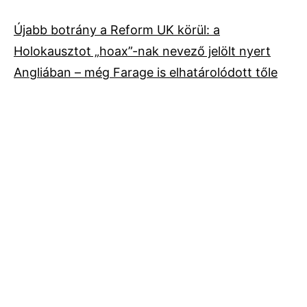
Újabb botrány a Reform UK körül: a
Holokausztot „hoax”-nak nevező jelölt nyert
Angliában – még Farage is elhatárolódott tőle