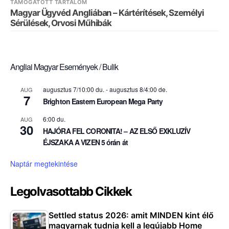
TÁMOGATOTT TARTALOM
Magyar Ügyvéd Angliában – Kártérítések, Személyi
Sérülések, Orvosi Műhibák
Angliai Magyar Események / Bulik
augusztus 7/10:00 du.
-
augusztus 8/4:00 de.
AUG
7
Brighton Eastern European Mega Party
6:00 du.
AUG
30
HAJÓRA FEL CORONITA! – AZ ELSŐ EXKLUZÍV
ÉJSZAKA A VIZEN 5 órán át
Naptár megtekintése
Legolvasottabb Cikkek
Settled status 2026: amit MINDEN kint élő
magyarnak tudnia kell a legújabb Home