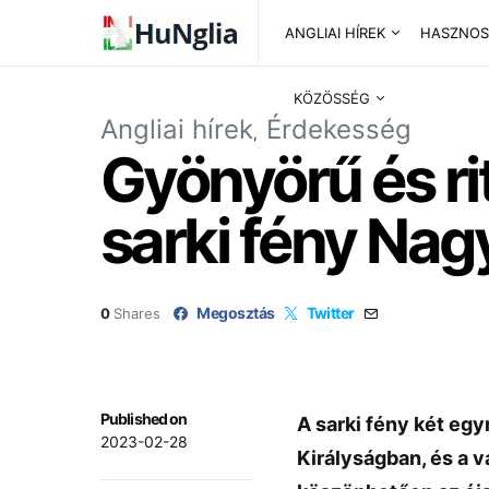
ANGLIAI HÍREK
HASZNOS
KÖZÖSSÉG
Angliai hírek
Érdekesség
Gyönyörű és rit
sarki fény Nag
Megosztás
Twitter
0
Shares
Published on
A sarki fény két egy
2023-02-28
Királyságban, és a 