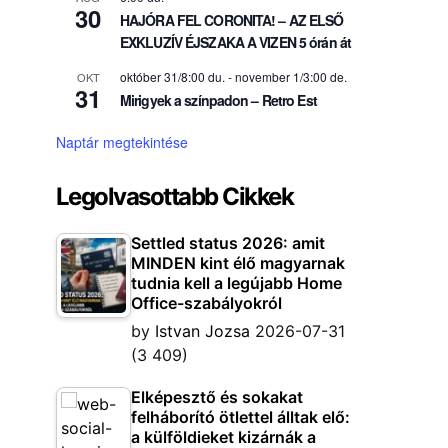
30
HAJÓRA FEL CORONITA! – AZ ELSŐ
EXKLUZÍV ÉJSZAKA A VIZEN 5 órán át
október 31/8:00 du.
-
november 1/3:00 de.
OKT
31
Mirigyek a színpadon – Retro Est
Naptár megtekintése
Legolvasottabb Cikkek
Settled status 2026: amit
MINDEN kint élő magyarnak
tudnia kell a legújabb Home
Office-szabályokról
by
Istvan Jozsa
2026-07-31
(3 409)
Elképesztő és sokakat
felháborító ötlettel álltak elő:
a külföldieket kizárnák a