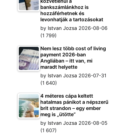
közvetlenül a
bankszámlánkhoz is
hozzáférhetnek és
levonhatják a tartozásokat
by
Istvan Jozsa
2026-08-06
(1 799)
Nem lesz több cost of living
payment 2026-ban
Angliában – itt van, mi
maradt helyette
by
Istvan Jozsa
2026-07-31
(1 640)
4 méteres cápa keltett
hatalmas pánikot a népszerű
brit strandon – egy ember
meg is „ütötte”
by
Istvan Jozsa
2026-08-05
(1 607)