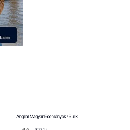
Angliai Magyar Események / Bulik
6:00 du.
AUG