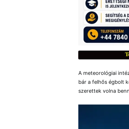
T
A meteorológiai intéz
bár a felhős égbolt 
szerettek volna benn