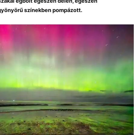
zakai égbolt egészen délen, egészen
gyönyörű színekben pompázott.