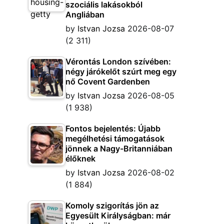
szociális lakásokból
Angliában
by
Istvan Jozsa
2026-08-07
(2 311)
Vérontás London szívében:
négy járókelőt szúrt meg egy
nő Covent Gardenben
by
Istvan Jozsa
2026-08-05
(1 938)
Fontos bejelentés: Újabb
megélhetési támogatások
jönnek a Nagy-Britanniában
élőknek
by
Istvan Jozsa
2026-08-02
(1 884)
Komoly szigorítás jön az
Egyesült Királyságban: már