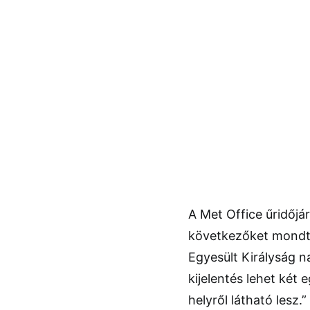
A Met Office űridőjá
következőket mondta:
Egyesült Királyság n
kijelentés lehet két
helyről látható lesz.”