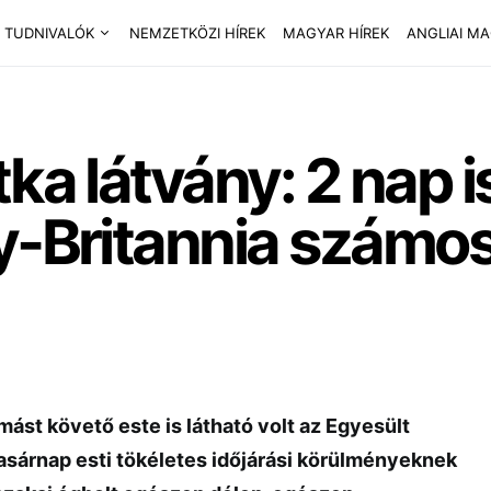
 TUDNIVALÓK
NEMZETKÖZI HÍREK
MAGYAR HÍREK
ANGLIAI M
ka látvány: 2 nap is
y-Britannia számos
mást követő este is látható volt az Egyesült
vasárnap esti tökéletes időjárási körülményeknek