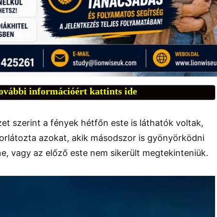
ovábbi információért kattints ide
et szerint a fények hétfőn este is láthatók voltak,
korlátozta azokat, akik másodszor is gyönyörködni
e, vagy az előző este nem sikerült megtekinteniük.