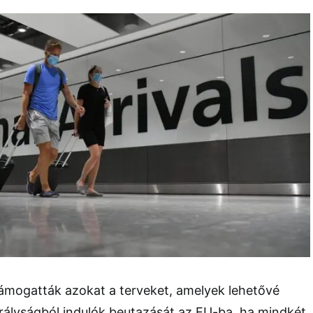
ámogatták azokat a terveket, amelyek lehetővé
irályságból indulók beutazását az EU-ba, ha mindkét