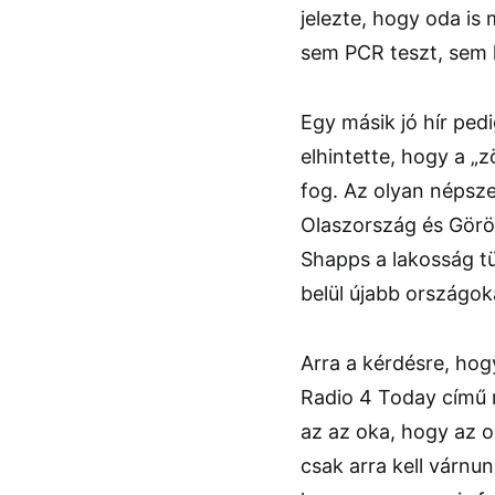
jelezte, hogy oda is
sem PCR teszt, sem 
Egy másik jó hír ped
elhintette, hogy a „
fog. Az olyan népsz
Olaszország és Görö
Shapps a lakosság t
belül újabb országoka
Arra a kérdésre, hog
Radio 4 Today című
az az oka, hogy az o
csak arra kell várnu