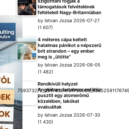
szigorítani fogják a
támogatások felvételének
feltételeit Nagy-Britanniában
by
Istvan Jozsa
2026-07-27
(1 607)
4 méteres cápa keltett
hatalmas pánikot a népszerű
brit strandon – egy ember
meg is „ütötte”
by
Istvan Jozsa
2026-08-05
(1 482)
Rendkívüli helyzet
Angliában: hatalmas erdőtűz
pusztít egy atomerőmű
közelében, lakókat
evakuáltak
by
Istvan Jozsa
2026-07-30
(1 430)