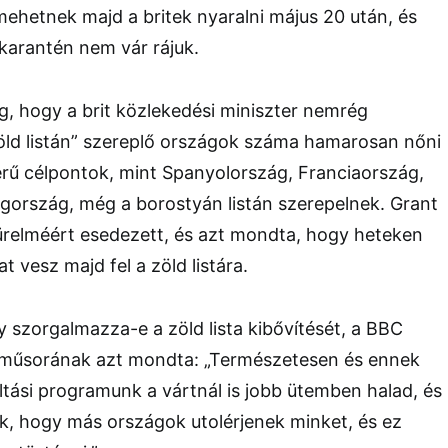
 mehetnek majd a britek nyaralni május 20 után, és
karantén nem vár rájuk.
ig, hogy a brit közlekedési miniszter nemrég
zöld listán” szereplő országok száma hamarosan nőni
erű célpontok, mint Spanyolország, Franciaország,
gország, még a borostyán listán szerepelnek. Grant
ürelméért esedezett, és azt mondta, hogy heteken
t vesz majd fel a zöld listára.
y szorgalmazza-e a zöld lista kibővítését, a BBC
 műsorának azt mondta: „Természetesen és ennek
ltási programunk a vártnál is jobb ütemben halad, és
nk, hogy más országok utolérjenek minket, és ez