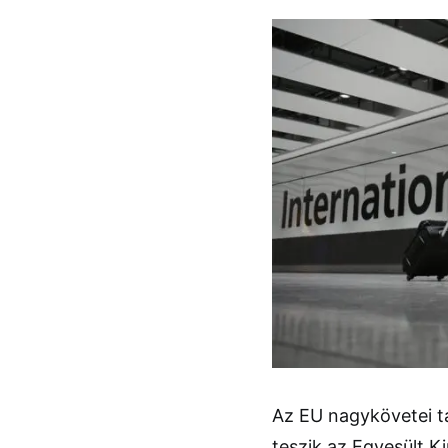
Az EU nagykövetei t
teszik az Egyesült K