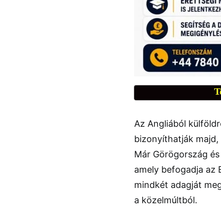
T
Az Angliából külföld
bizonyíthatják majd, 
Már Görögország és P
amely befogadja az E
mindkét adagját meg
a közelmúltból.