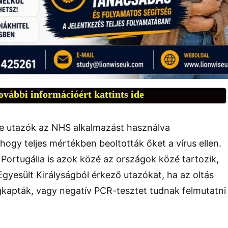
ovábbi információért kattints ide
re utazók az NHS alkalmazást használva
hogy teljes mértékben beoltották őket a vírus ellen.
ortugália is azok közé az országok közé tartozik,
gyesült Királyságból érkező utazókat, ha az oltás
kapták, vagy negatív PCR-tesztet tudnak felmutatni