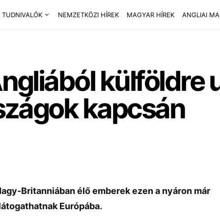
 TUDNIVALÓK
NEMZETKÖZI HÍREK
MAGYAR HÍREK
ANGLIAI M
Angliából külföldre 
országok kapcsán
 Nagy-Britanniában élő emberek ezen a nyáron már
 látogathatnak Európába.