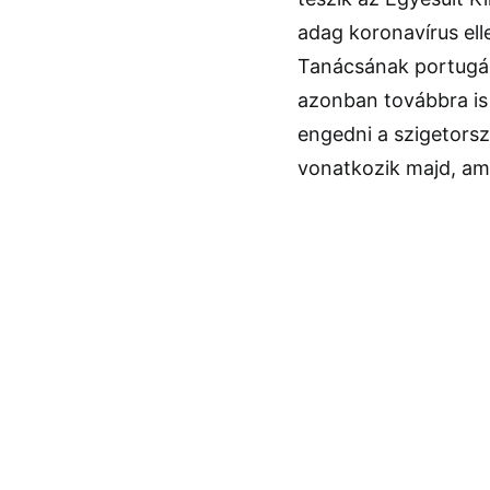
adag koronavírus ell
Tanácsának portugál
azonban továbbra is 
engedni a szigetors
vonatkozik majd, ame