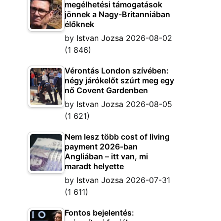
megélhetési támogatások
jönnek a Nagy-Britanniában
élőknek
by
Istvan Jozsa
2026-08-02
(1 846)
Vérontás London szívében:
négy járókelőt szúrt meg egy
nő Covent Gardenben
by
Istvan Jozsa
2026-08-05
(1 621)
Nem lesz több cost of living
payment 2026-ban
Angliában – itt van, mi
maradt helyette
by
Istvan Jozsa
2026-07-31
(1 611)
Fontos bejelentés: