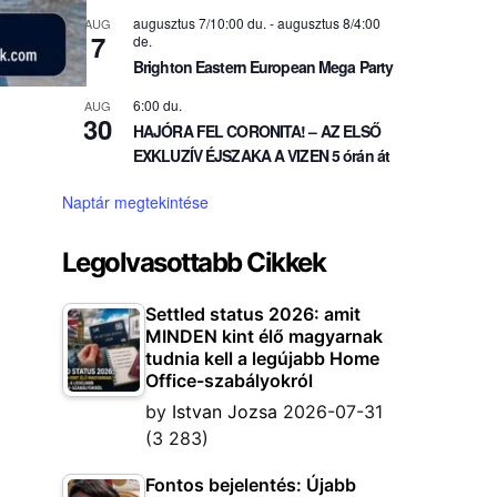
augusztus 7/10:00 du.
-
augusztus 8/4:00
AUG
7
de.
Brighton Eastern European Mega Party
6:00 du.
AUG
30
HAJÓRA FEL CORONITA! – AZ ELSŐ
EXKLUZÍV ÉJSZAKA A VIZEN 5 órán át
Naptár megtekintése
Legolvasottabb Cikkek
Settled status 2026: amit
MINDEN kint élő magyarnak
tudnia kell a legújabb Home
Office-szabályokról
by
Istvan Jozsa
2026-07-31
(3 283)
Fontos bejelentés: Újabb