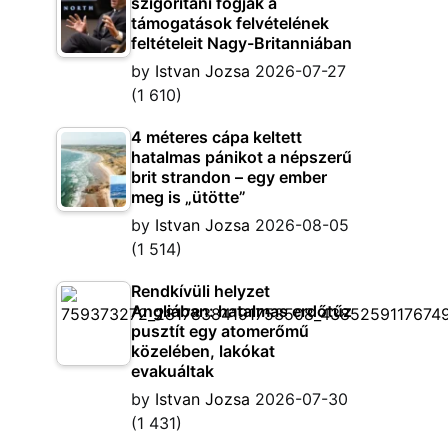
szigorítani fogják a
támogatások felvételének
feltételeit Nagy-Britanniában
by
Istvan Jozsa
2026-07-27
(1 610)
4 méteres cápa keltett
hatalmas pánikot a népszerű
brit strandon – egy ember
meg is „ütötte”
by
Istvan Jozsa
2026-08-05
(1 514)
Rendkívüli helyzet
Angliában: hatalmas erdőtűz
pusztít egy atomerőmű
közelében, lakókat
evakuáltak
by
Istvan Jozsa
2026-07-30
(1 431)