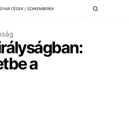
AGYAR CÉGEK / SZAKEMBEREK
aság
irályságban:
etbe a