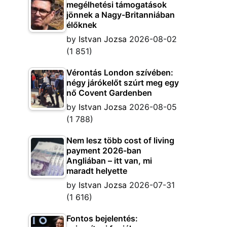
megélhetési támogatások
jönnek a Nagy-Britanniában
élőknek
by
Istvan Jozsa
2026-08-02
(1 851)
Vérontás London szívében:
négy járókelőt szúrt meg egy
nő Covent Gardenben
by
Istvan Jozsa
2026-08-05
(1 788)
Nem lesz több cost of living
payment 2026-ban
Angliában – itt van, mi
maradt helyette
by
Istvan Jozsa
2026-07-31
(1 616)
Fontos bejelentés: