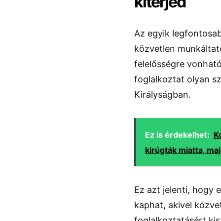
kiterjed
Az egyik legfontosab
közvetlen munkáltatón
felelősségre vonható
foglalkoztat olyan s
Királyságban.
Ez is érdekelhet:
K
kirúgták miatta, maj
Ez azt jelenti, hogy 
kaphat, akivel közvet
foglalkoztatásért ki