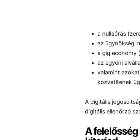
a nullaórás (ze
az ügynökségi m
a gig economy (
az egyéni alváll
valamint azokat
közvetítenek üg
A digitális jogosultsá
digitális ellenőrző s
A felelősség 