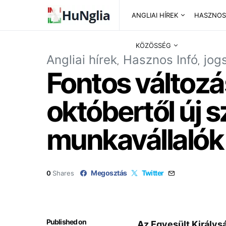
ANGLIAI HÍREK
HASZNOS
KÖZÖSSÉG
Angliai hírek
Hasznos Infó
jog
Fontos változá
októbertől új 
munkavállalók
Megosztás
Twitter
0
Shares
Published on
Az Egyesült Királys