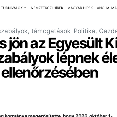
 TUDNIVALÓK
NEMZETKÖZI HÍREK
MAGYAR HÍREK
ANGLIAI M
szabályok, támogatások
Politika, Gazd
s jön az Egyesült K
szabályok lépnek él
 ellenőrzésében
ág kormánya megerősítette, hogy 2026. október 1-