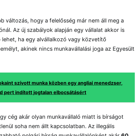
b változás, hogy a felelősség már nem áll meg a
ál. Az új szabályok alapján egy vállalat akkor is
 lehet, ha egy alvállalkozó vagy közvetítő
zemélyt, akinek nincs munkavállalási joga az Egyesült
okaint szívott munka közben egy angliai menedzser,
d pert indított jogtalan elbocsátásért
egy cég akár olyan munkavállaló miatt is bírságot
lenül soha nem állt kapcsolatban. Az illegális
szabható polgári bírság munkavállalónként akár
60