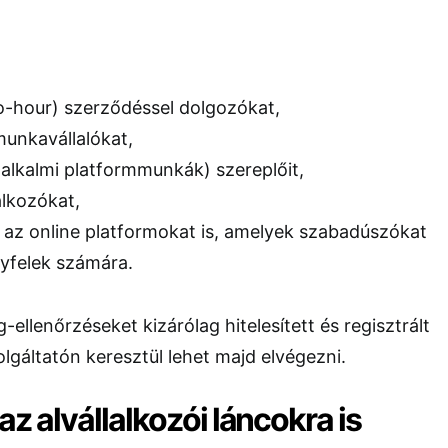
ro-hour) szerződéssel dolgozókat,
unkavállalókat,
alkalmi platformmunkák) szereplőit,
alkozókat,
 az online platformokat is, amelyek szabadúszókat
yfelek számára.
g-ellenőrzéseket kizárólag hitelesített és regisztrált
zolgáltatón keresztül lehet majd elvégezni.
az alvállalkozói láncokra is