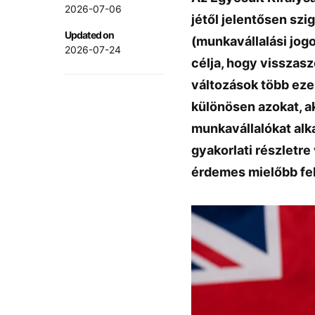
2026-07-06
jétől jelentősen sz
Updated on
(munkavállalási jogo
2026-07-24
célja, hogy visszaszo
változások több eze
különösen azokat, ak
munkavállalókat alk
gyakorlati részletre
érdemes mielőbb felk