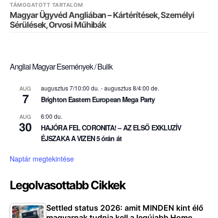
TÁMOGATOTT TARTALOM
Magyar Ügyvéd Angliában – Kártérítések, Személyi
Sérülések, Orvosi Műhibák
Angliai Magyar Események / Bulik
augusztus 7/10:00 du.
-
augusztus 8/4:00 de.
AUG
7
Brighton Eastern European Mega Party
6:00 du.
AUG
30
HAJÓRA FEL CORONITA! – AZ ELSŐ EXKLUZÍV
ÉJSZAKA A VIZEN 5 órán át
Naptár megtekintése
Legolvasottabb Cikkek
Settled status 2026: amit MINDEN kint élő
magyarnak tudnia kell a legújabb Home