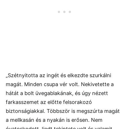
„Szétnyitotta az ingét és elkezdte szurkálni
magát. Minden csupa vér volt. Nekivetette a
hátát a bolt üvegablakának, és úgy nézett
farkasszemet az előtte felsorakozó
biztonságiakkal. Többször is megszúrta magát
a mellkasán és a nyakán is erősen. Nem
óvatoskodott. Ijedt tekintete volt és valamit