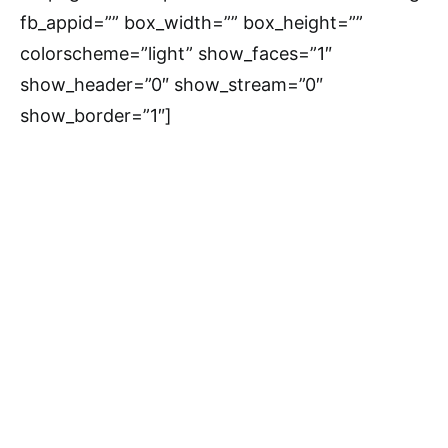
fb_appid=”” box_width=”” box_height=””
colorscheme=”light” show_faces=”1″
show_header=”0″ show_stream=”0″
show_border=”1″]