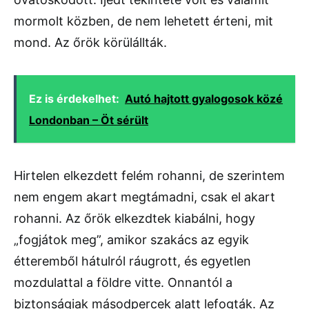
mormolt közben, de nem lehetett érteni, mit
mond. Az őrök körülállták.
Ez is érdekelhet:
Autó hajtott gyalogosok közé
Londonban – Öt sérült
Hirtelen elkezdett felém rohanni, de szerintem
nem engem akart megtámadni, csak el akart
rohanni. Az őrök elkezdtek kiabálni, hogy
„fogjátok meg”, amikor szakács az egyik
étteremből hátulról ráugrott, és egyetlen
mozdulattal a földre vitte. Onnantól a
biztonságiak másodpercek alatt lefogták. Az