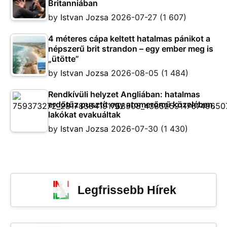
Britanniában
by
Istvan Jozsa
2026-07-27
(1 607)
4 méteres cápa keltett hatalmas pánikot a
népszerű brit strandon – egy ember meg is
„ütötte”
by
Istvan Jozsa
2026-08-05
(1 484)
Rendkívüli helyzet Angliában: hatalmas
erdőtűz pusztít egy atomerőmű közelében,
lakókat evakuáltak
by
Istvan Jozsa
2026-07-30
(1 430)
Legfrissebb Hírek