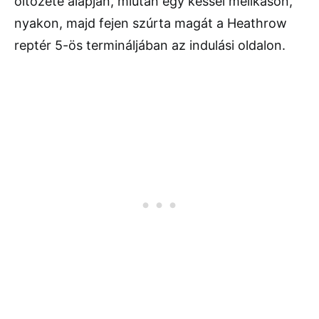
öltözete alapján, miután egy késsel mellkason,
nyakon, majd fejen szúrta magát a Heathrow
reptér 5-ös termináljában az indulási oldalon.