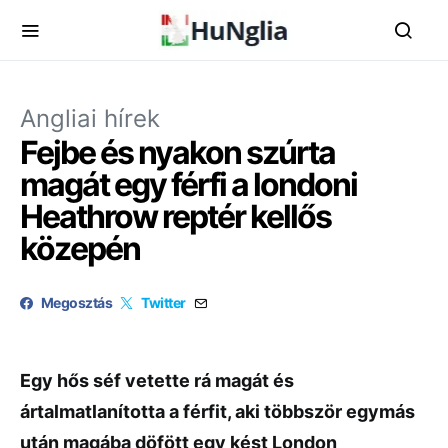
Angliai hírek
Fejbe és nyakon szúrta
magát egy férfi a londoni
Heathrow reptér kellős
közepén
Megosztás
Twitter
Egy hős séf vetette rá magát és
ártalmatlanította a férfit, aki többször egymás
után magába döfött egy kést London