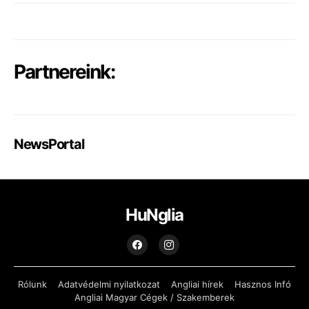
Partnereink:
NewsPortal
HuNglia
Rólunk
Adatvédelmi nyilatkozat
Angliai hírek
Hasznos Infó
Angliai Magyar Cégek / Szakemberek