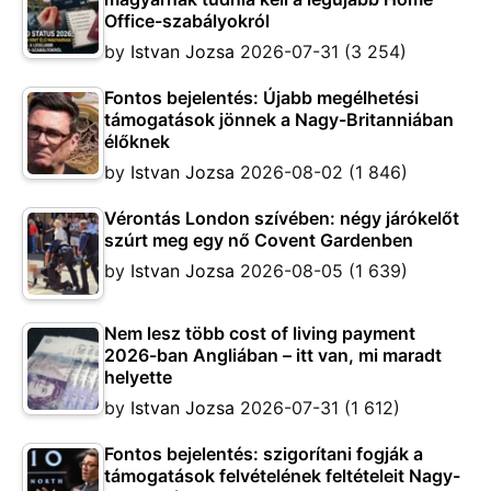
Office-szabályokról
by
Istvan Jozsa
2026-07-31
(3 254)
Fontos bejelentés: Újabb megélhetési
támogatások jönnek a Nagy-Britanniában
élőknek
by
Istvan Jozsa
2026-08-02
(1 846)
Vérontás London szívében: négy járókelőt
szúrt meg egy nő Covent Gardenben
by
Istvan Jozsa
2026-08-05
(1 639)
Nem lesz több cost of living payment
2026-ban Angliában – itt van, mi maradt
helyette
by
Istvan Jozsa
2026-07-31
(1 612)
Fontos bejelentés: szigorítani fogják a
támogatások felvételének feltételeit Nagy-