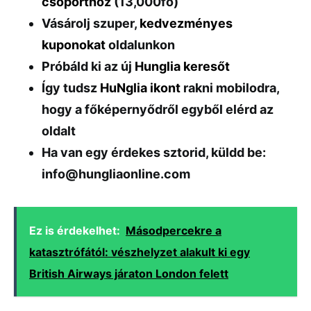
csoporthoz
(13,000fő)
Vásárolj szuper,
kedvezményes
kuponokat
oldalunkon
Próbáld ki az új
Hunglia keresőt
Így tudsz
HuNglia ikont
rakni mobilodra,
hogy a főképernyődről egyből elérd az
oldalt
Ha van egy érdekes sztorid, küldd be:
info@hungliaonline.com
Ez is érdekelhet:
Másodpercekre a
katasztrófától: vészhelyzet alakult ki egy
British Airways járaton London felett