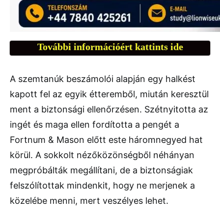
További információért kattints ide
A szemtanúk beszámolói alapján egy halkést
kapott fel az egyik étteremből, miután keresztül
ment a biztonsági ellenőrzésen. Szétnyitotta az
ingét és maga ellen fordította a pengét a
Fortnum & Mason előtt este háromnegyed hat
körül. A sokkolt nézőközönségből néhányan
megpróbálták megállítani, de a biztonságiak
felszólítottak mindenkit, hogy ne merjenek a
közelébe menni, mert veszélyes lehet.