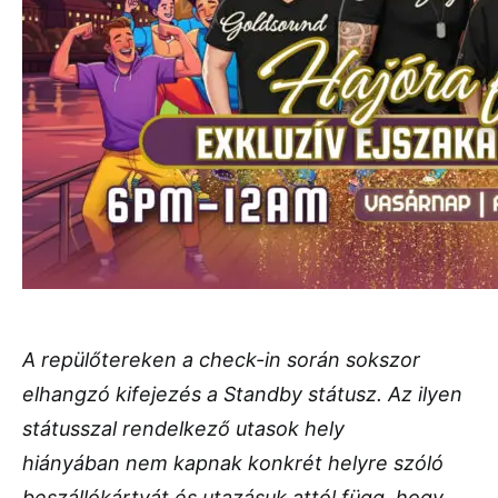
A repülőtereken a check-in során sokszor
elhangzó kifejezés a Standby státusz. Az ilyen
státusszal rendelkező utasok hely
hiányában nem kapnak konkrét helyre szóló
beszállókártyát és utazásuk attól függ, hogy