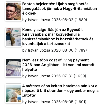
Fontos bejelentés: Újabb megélhetési
támogatások jönnek a Nagy-Britanniában
élőknek
by
Istvan Jozsa
2026-08-02
(1 880)
Komoly szigorítás jön az Egyesült
Királyságban: már közvetlenül a
bankszámlánkhoz is hozzáférhetnek és
levonhatják a tartozásokat
by
Istvan Jozsa
2026-08-06
(1 789)
Nem lesz több cost of living payment
2026-ban Angliában – itt van, mi maradt
helyette
by
Istvan Jozsa
2026-07-31
(1 639)
4 méteres cápa keltett hatalmas pánikot a
népszerű brit strandon – egy ember meg is
„ütötte”
by
Istvan Jozsa
2026-08-05
(1 601)