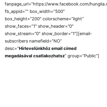
fanpage_url=”https://www.facebook.com/hunglia
fb_appid=”” box_width=”500″
box_height=”200″ colorscheme=”light”
show_faces=”1″ show_header=”0″
show_stream=”0″ show_border=”1″][email-
subscribers namefield=”NO”
desc=”
Hírlevelünkhöz email címed
megadásával csatlakozhatsz
” group=”Public”]