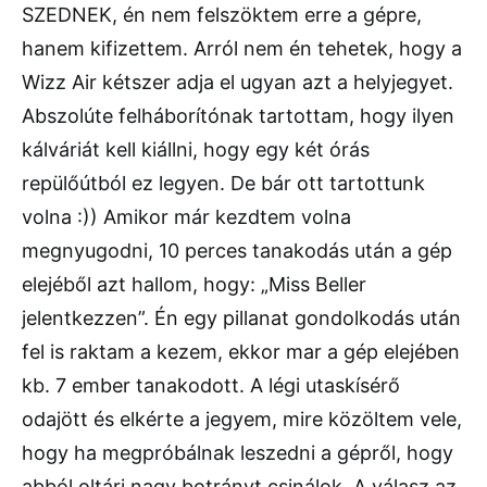
SZEDNEK, én nem felszöktem erre a gépre,
hanem kifizettem. Arról nem én tehetek, hogy a
Wizz Air kétszer adja el ugyan azt a helyjegyet.
Abszolúte felháborítónak tartottam, hogy ilyen
kálváriát kell kiállni, hogy egy két órás
repülőútból ez legyen. De bár ott tartottunk
volna :)) Amikor már kezdtem volna
megnyugodni, 10 perces tanakodás után a gép
elejéből azt hallom, hogy: „Miss Beller
jelentkezzen”. Én egy pillanat gondolkodás után
fel is raktam a kezem, ekkor mar a gép elejében
kb. 7 ember tanakodott. A légi utaskísérő
odajött és elkérte a jegyem, mire közöltem vele,
hogy ha megpróbálnak leszedni a gépről, hogy
abból oltári nagy botrányt csinálok. A válasz az