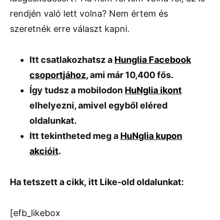
rendjén való lett volna? Nem értem és
szeretnék erre választ kapni.
Itt csatlakozhatsz a
Hunglia Facebook
csoportjához
, ami már 10,400 fős.
Így tudsz a mobilodon
HuNglia ikont
elhelyezni, amivel egyből eléred
oldalunkat.
Itt tekintheted meg a
HuNglia kupon
akcióit
.
Ha tetszett a cikk, itt Like-old oldalunkat:
[efb_likebox