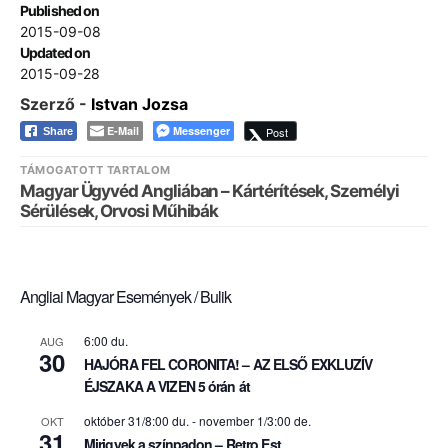
Published on
2015-09-08
Updated on
2015-09-28
Szerző -
Istvan Jozsa
E-Mail
Messenger
Post
Share
TÁMOGATOTT TARTALOM
Magyar Ügyvéd Angliában – Kártérítések, Személyi
Sérülések, Orvosi Műhibák
Angliai Magyar Események / Bulik
6:00 du.
AUG
30
HAJÓRA FEL CORONITA! – AZ ELSŐ EXKLUZÍV
ÉJSZAKA A VIZEN 5 órán át
október 31/8:00 du.
-
november 1/3:00 de.
OKT
31
Mirigyek a színpadon – Retro Est