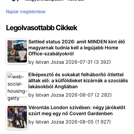
Naptár megtekintése
Legolvasottabb Cikkek
Settled status 2026: amit MINDEN kint élő
magyarnak tudnia kell a legújabb Home
Office-szabályokról
by
Istvan Jozsa
2026-07-31
(3 392)
Elképesztő és sokakat felháborító ötlettel
álltak elő: a külföldieket kizárnák a szociális
lakásokból Angliában
by
Istvan Jozsa
2026-08-07
(2 282)
Vérontás London szívében: négy járókelőt
szúrt meg egy nő Covent Gardenben
by
Istvan Jozsa
2026-08-05
(1 927)