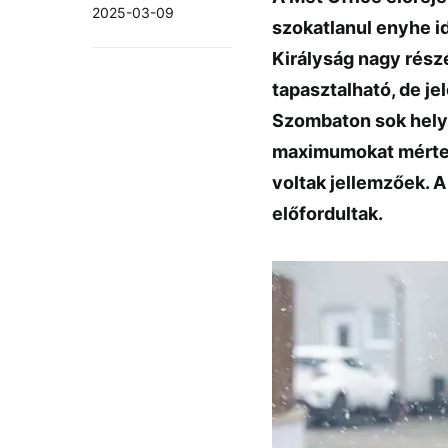
2025-03-09
szokatlanul enyhe id
Királyság nagy rész
tapasztalható, de j
Szombaton sok hely
maximumokat mértek,
voltak jellemzőek. 
előfordultak.