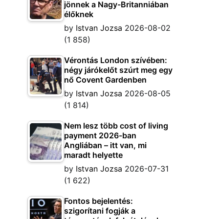
jönnek a Nagy-Britanniában
élőknek
by
Istvan Jozsa
2026-08-02
(1 858)
Vérontás London szívében:
négy járókelőt szúrt meg egy
nő Covent Gardenben
by
Istvan Jozsa
2026-08-05
(1 814)
Nem lesz több cost of living
payment 2026-ban
Angliában – itt van, mi
maradt helyette
by
Istvan Jozsa
2026-07-31
(1 622)
Fontos bejelentés:
szigorítani fogják a