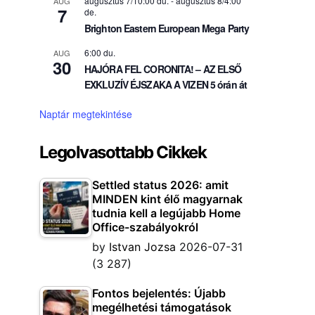
augusztus 7/10:00 du.
-
augusztus 8/4:00
AUG
7
de.
Brighton Eastern European Mega Party
6:00 du.
AUG
30
HAJÓRA FEL CORONITA! – AZ ELSŐ
EXKLUZÍV ÉJSZAKA A VIZEN 5 órán át
Naptár megtekintése
Legolvasottabb Cikkek
Settled status 2026: amit
MINDEN kint élő magyarnak
tudnia kell a legújabb Home
Office-szabályokról
by
Istvan Jozsa
2026-07-31
(3 287)
Fontos bejelentés: Újabb
megélhetési támogatások