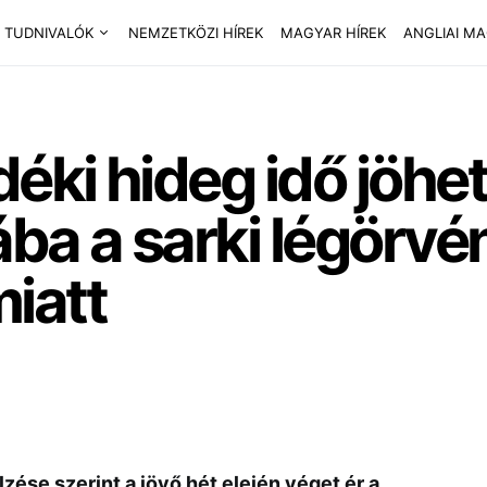
 TUDNIVALÓK
NEMZETKÖZI HÍREK
MAGYAR HÍREK
ANGLIAI M
déki hideg idő jöhe
ba a sarki légörvé
iatt
lzése szerint a jövő hét elején véget ér a