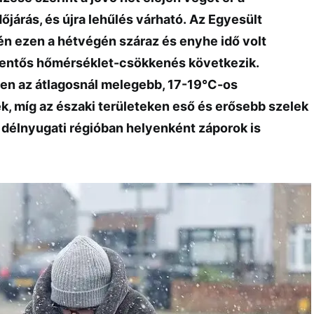
őjárás, és újra lehűlés várható. Az Egyesült
én ezen a hétvégén száraz és enyhe idő volt
elentős hőmérséklet-csökkenés következik.
en az átlagosnál melegebb, 17-19°C-os
 míg az északi területeken eső és erősebb szelek
A délnyugati régióban helyenként záporok is