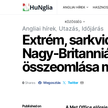
ANGLIAI HÍREK
HASZNOS
KÖZÖSSÉG
Angliai hírek
Utazás, Időjárás
Extrém, sarkvi
Nagy-Britanniá
összeomlása m
Megosztás
Twitter
0
Shares
Published on
A Met Office előreje