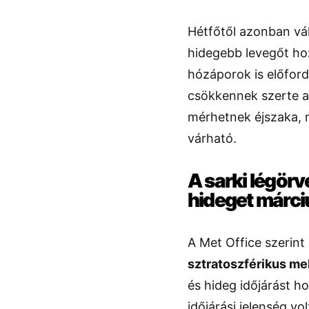
Hétfőtől azonban vál
hidegebb levegőt hoz
hózáporok is előford
csökkennek szerte az
mérhetnek éjszaka, 
várható.
A sarki légör
hideget márc
A Met Office szerint
sztratoszférikus m
és hideg időjárást h
időjárási jelenség vo