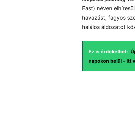
East) néven elhíresü
havazást, fagyos sze
halálos áldozatot kö
Ez is érdekelhet:
Ú
napokon belül - itt 