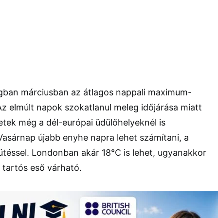
ágban márciusban az átlagos nappali maximum-
z elmúlt napok szokatlanul meleg időjárása miatt
tek még a dél-európai üdülőhelyeknél is
Vasárnap újabb enyhe napra lehet számítani, a
ütéssel. Londonban akár 18°C is lehet, ugyanakkor
 tartós eső várható.