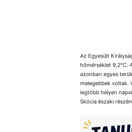
Az Egyesült Királys
hőmérséklet 9,2°C. A
azonban egyes terüle
melegebbek voltak. 
legtöbb helyen naps
Skócia északi részén