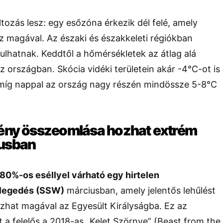
tozás lesz: egy esőzóna érkezik dél felé, amely
 magával. Az északi és északkeleti régiókban
ulhatnak. Keddtől a hőmérsékletek az átlag alá
 országban. Skócia vidéki területein akár -4°C-ot is
míg nappal az ország nagy részén mindössze 5-8°C
vény összeomlása hozhat extrém
iusban
80%-os eséllyel várható egy hirtelen
elegedés (SSW)
márciusban, amely jelentős lehűlést
ozhat magával az Egyesült Királyságba. Ez az
lt a felelős a 2018-as „Kelet Szörnye” (Beast from the