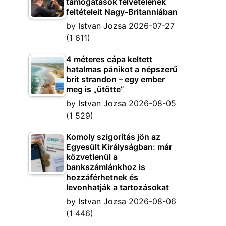
támogatások felvételének
feltételeit Nagy-Britanniában
by
Istvan Jozsa
2026-07-27
(1 611)
4 méteres cápa keltett
hatalmas pánikot a népszerű
brit strandon – egy ember
meg is „ütötte”
by
Istvan Jozsa
2026-08-05
(1 529)
Komoly szigorítás jön az
Egyesült Királyságban: már
közvetlenül a
bankszámlánkhoz is
hozzáférhetnek és
levonhatják a tartozásokat
by
Istvan Jozsa
2026-08-06
(1 446)