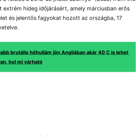
lt extrém hideg időjárásért, amely márciusban erős
let és jelentős fagyokat hozott az országba, 17
vetelve.
jabb brutális hőhullám jön Angliában akár 40 C is lehet
van, hol mi várható