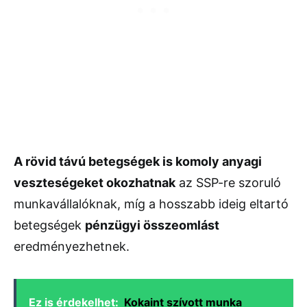
A rövid távú betegségek is komoly anyagi
veszteségeket okozhatnak
az SSP-re szoruló
munkavállalóknak, míg a hosszabb ideig eltartó
betegségek
pénzügyi összeomlást
eredményezhetnek.
Ez is érdekelhet:
Kokaint szívott munka