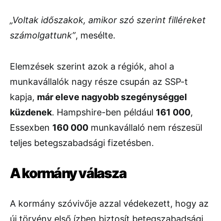
„Voltak időszakok, amikor szó szerint filléreket
számolgattunk”
, mesélte.
Elemzések szerint azok a régiók, ahol a
munkavállalók nagy része csupán az SSP-t
kapja,
már eleve nagyobb szegénységgel
küzdenek
. Hampshire-ben például
161 000
,
Essexben
160 000
munkavállaló nem részesül
teljes betegszabadsági fizetésben.
A kormány válasza
A kormány szóvivője azzal védekezett, hogy az
új törvény első ízben biztosít betegszabadsági