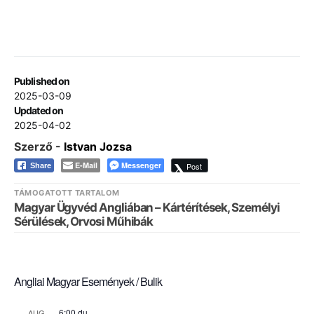
Published on
2025-03-09
Updated on
2025-04-02
Szerző -
Istvan Jozsa
E-Mail
Messenger
Post
Share
TÁMOGATOTT TARTALOM
Magyar Ügyvéd Angliában – Kártérítések, Személyi
Sérülések, Orvosi Műhibák
Angliai Magyar Események / Bulik
6:00 du.
AUG