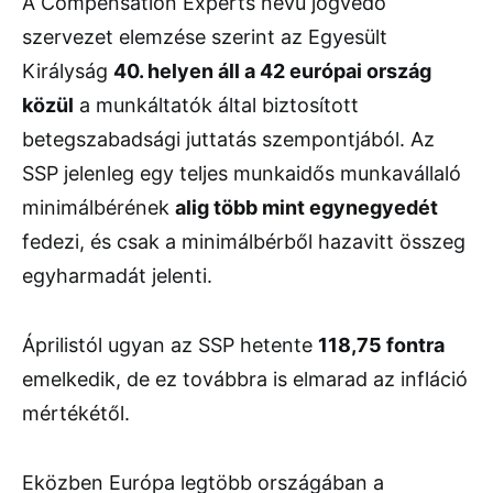
A Compensation Experts nevű jogvédő
szervezet elemzése szerint az Egyesült
Királyság
40. helyen áll a 42 európai ország
közül
a munkáltatók által biztosított
betegszabadsági juttatás szempontjából. Az
SSP jelenleg egy teljes munkaidős munkavállaló
minimálbérének
alig több mint egynegyedét
fedezi, és csak a minimálbérből hazavitt összeg
egyharmadát jelenti.
Áprilistól ugyan az SSP hetente
118,75 fontra
emelkedik, de ez továbbra is elmarad az infláció
mértékétől.
Eközben Európa legtöbb országában a