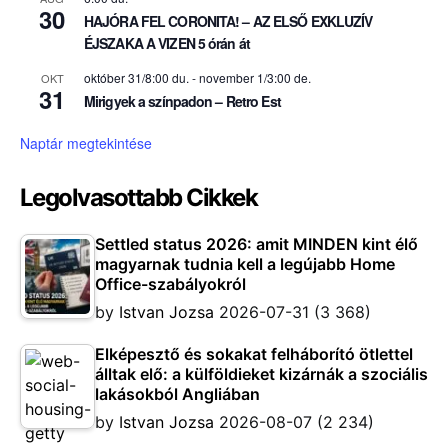
30
HAJÓRA FEL CORONITA! – AZ ELSŐ EXKLUZÍV
ÉJSZAKA A VIZEN 5 órán át
október 31/8:00 du.
-
november 1/3:00 de.
OKT
31
Mirigyek a színpadon – Retro Est
Naptár megtekintése
Legolvasottabb Cikkek
Settled status 2026: amit MINDEN kint élő
magyarnak tudnia kell a legújabb Home
Office-szabályokról
by
Istvan Jozsa
2026-07-31
(3 368)
Elképesztő és sokakat felháborító ötlettel
álltak elő: a külföldieket kizárnák a szociális
lakásokból Angliában
by
Istvan Jozsa
2026-08-07
(2 234)