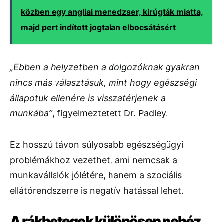
közben egy angliai menedzser, kirúgták miatta,
majd pert indított jogtalan elbocsátásért
„Ebben a helyzetben a dolgozóknak gyakran
nincs más választásuk, mint hogy egészségi
állapotuk ellenére is visszatérjenek a
munkába”
, figyelmeztetett Dr. Padley.
Ez hosszú távon súlyosabb egészségügyi
problémákhoz vezethet, ami nemcsak a
munkavállalók jólétére, hanem a szociális
ellátórendszerre is negatív hatással lehet.
A rákbetegek különösen nehéz