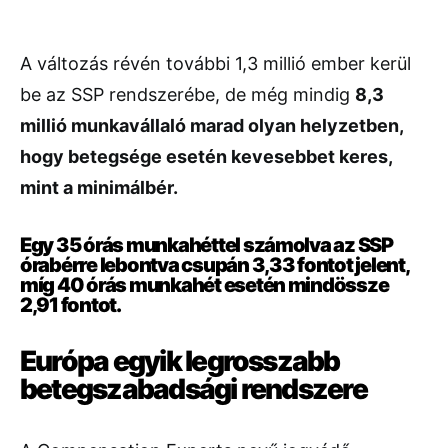
A változás révén további 1,3 millió ember kerül
be az SSP rendszerébe, de még mindig
8,3
millió munkavállaló marad olyan helyzetben,
hogy betegsége esetén kevesebbet keres,
mint a minimálbér.
Egy 35 órás munkahéttel számolva az SSP
órabérre lebontva csupán 3,33 fontot jelent,
míg 40 órás munkahét esetén mindössze
2,91 fontot.
Európa egyik legrosszabb
betegszabadsági rendszere