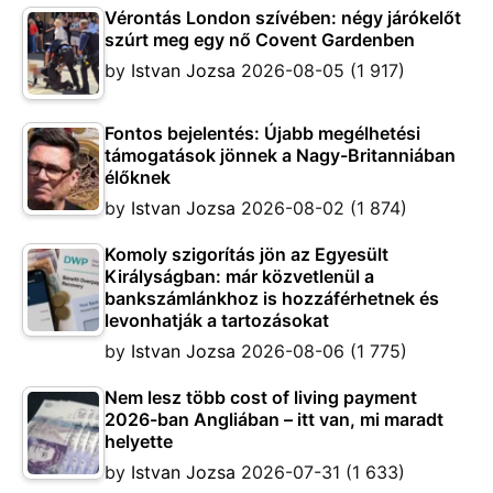
Vérontás London szívében: négy járókelőt
szúrt meg egy nő Covent Gardenben
by
Istvan Jozsa
2026-08-05
(1 917)
Fontos bejelentés: Újabb megélhetési
támogatások jönnek a Nagy-Britanniában
élőknek
by
Istvan Jozsa
2026-08-02
(1 874)
Komoly szigorítás jön az Egyesült
Királyságban: már közvetlenül a
bankszámlánkhoz is hozzáférhetnek és
levonhatják a tartozásokat
by
Istvan Jozsa
2026-08-06
(1 775)
Nem lesz több cost of living payment
2026-ban Angliában – itt van, mi maradt
helyette
by
Istvan Jozsa
2026-07-31
(1 633)