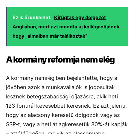
Ez is érdekelhet:
Kirúgtak egy dolgozót
Angliában, mert azt mondta új kolléganőjének,
hogy „álmaiban már találkoztak”
A kormány reformja nem elég
A kormány nemrégiben bejelentette, hogy a
jövőben azok a munkavállalók is jogosultak
lesznek betegszabadsági díjazásra, akik heti
123 fontnál kevesebbet keresnek. Ez azt jelenti,
hogy az alacsony keresetű dolgozók vagy az
SSP-t, vagy a heti átlagkeresetük 80%-át kapják
– attól függően, melyik az alacsonyabb.