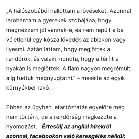
„A hálószobából hallottam a lövéseket. Azonnal
lerohantam a gyerekek szobájába, hogy
megnézzem jól vannak-e, és nem repült e be
véletlenül egy kósza lövedék az ablakon vagy
ilyesmi. Aztán láttam, hogy megjöttek a
rendőrök, és valaki mondta, hogy a férfit a
nyakán is meglőtték. A fiam nagyon megrémült,
alig tudtuk megnyugtatni.” – mesélte az egyik
környékbeli lakó.
Ebben az ügyben letartóztatás egyelőre még
nem történt, de a rendőrség megkezdte a
nyomozást.
Értesülj az angliai hírekről
azonnal, facebookon való keresgélés nélkül: