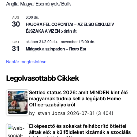
Angliai Magyar Események / Bulik
6:00 du.
AUG
30
HAJÓRA FEL CORONITA! – AZ ELSŐ EXKLUZÍV
ÉJSZAKA A VIZEN 5 órán át
október 31/8:00 du.
-
november 1/3:00 de.
OKT
31
Mirigyek a színpadon – Retro Est
Naptár megtekintése
Legolvasottabb Cikkek
Settled status 2026: amit MINDEN kint élő
magyarnak tudnia kell a legújabb Home
Office-szabályokról
by
Istvan Jozsa
2026-07-31
(3 404)
Elképesztő és sokakat felháborító ötlettel
álltak elő: a külföldieket kizárnák a szociális