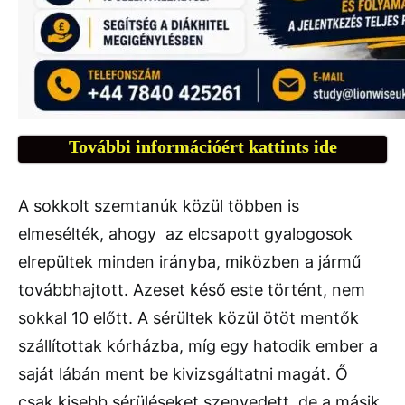
További információért kattints ide
A sokkolt szemtanúk közül többen is
elmesélték, ahogy az elcsapott gyalogosok
elrepültek minden irányba, miközben a jármű
továbbhajtott. Azeset késő este történt, nem
sokkal 10 előtt. A sérültek közül ötöt mentők
szállítottak kórházba, míg egy hatodik ember a
saját lábán ment be kivizsgáltatni magát. Ő
csak kisebb sérüléseket szenvedett, de a másik