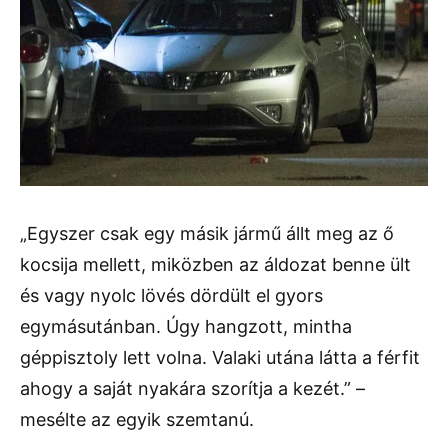
„Egyszer csak egy másik jármű állt meg az ő
kocsija mellett, miközben az áldozat benne ült
és vagy nyolc lövés dördült el gyors
egymásutánban. Úgy hangzott, mintha
géppisztoly lett volna. Valaki utána látta a férfit
ahogy a saját nyakára szorítja a kezét.” –
mesélte az egyik szemtanú.