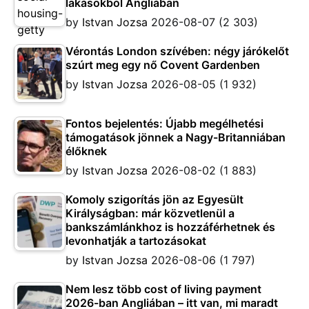
lakásokból Angliában
by
Istvan Jozsa
2026-08-07
(2 303)
Vérontás London szívében: négy járókelőt
szúrt meg egy nő Covent Gardenben
by
Istvan Jozsa
2026-08-05
(1 932)
Fontos bejelentés: Újabb megélhetési
támogatások jönnek a Nagy-Britanniában
élőknek
by
Istvan Jozsa
2026-08-02
(1 883)
Komoly szigorítás jön az Egyesült
Királyságban: már közvetlenül a
bankszámlánkhoz is hozzáférhetnek és
levonhatják a tartozásokat
by
Istvan Jozsa
2026-08-06
(1 797)
Nem lesz több cost of living payment
2026-ban Angliában – itt van, mi maradt