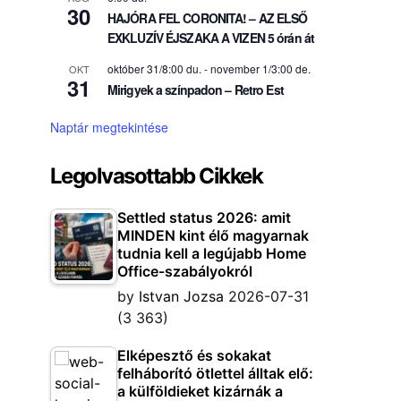
30
HAJÓRA FEL CORONITA! – AZ ELSŐ
EXKLUZÍV ÉJSZAKA A VIZEN 5 órán át
október 31/8:00 du.
-
november 1/3:00 de.
OKT
31
Mirigyek a színpadon – Retro Est
Naptár megtekintése
Legolvasottabb Cikkek
Settled status 2026: amit
MINDEN kint élő magyarnak
tudnia kell a legújabb Home
Office-szabályokról
by
Istvan Jozsa
2026-07-31
(3 363)
Elképesztő és sokakat
felháborító ötlettel álltak elő:
a külföldieket kizárnák a