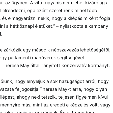
at az ügyben. A vitát ugyanis nem lehet kizárólag a
ül elrendezni, épp ezért szeretnénk minél több
 és elmagyarázni nekik, hogy a kilépés miként fogja
olni a hétköznapi életüket.” – nyilatkozta a kampány
d.
lzárkózik egy második népszavazás lehetőségétől,
hogy parlamenti manőverek segítségével
a Theresa May által irányított konzervatív kormányt.
 tőlünk, hogy lenyeljük a sok hazugságot arról, hogy
avazata feljogosítja Theresa May-t arra, hogy olyan
épést, ahogy neki tetszik, teljesen figyelmen kívül
mennyire más, mint az eredeti elképzelés volt, vagy
at okoz majd az országnak. Én azt mondom