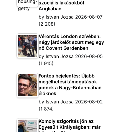
szociális lakásokból
Angliában
by
Istvan Jozsa
2026-08-07
(2 208)
Vérontás London szívében:
négy járókelőt szúrt meg egy
nő Covent Gardenben
by
Istvan Jozsa
2026-08-05
(1 915)
Fontos bejelentés: Újabb
megélhetési támogatások
jönnek a Nagy-Britanniában
élőknek
by
Istvan Jozsa
2026-08-02
(1 874)
Komoly szigorítás jön az
Egyesült Királyságban: már