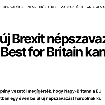
 TUDNIVALÓK
NEMZETKÖZI HÍREK
MAGYAR HÍREK
ANGLIAI M
 új Brexit népszava
 Best for Britain k
mpány vezetői megígérték, hogy Nagy-Britannia EU
tban egy éven belül új népszavazást harcolnak ki.