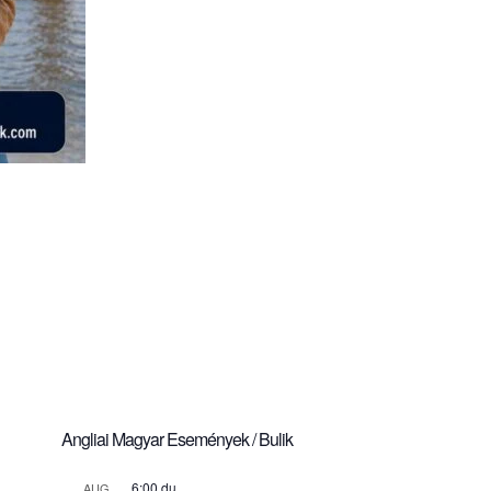
Angliai Magyar Események / Bulik
6:00 du.
AUG