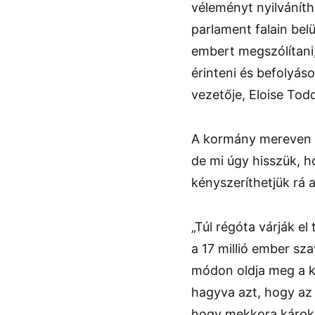
véleményt nyilváníth
parlament falain bel
embert megszólítani,
érinteni és befolyás
vezetője, Eloise Tod
A kormány mereven e
de mi úgy hisszük, 
kényszeríthetjük rá 
„Túl régóta várják el
a 17 millió ember sz
módon oldja meg a kil
hagyva azt, hogy az 
hogy mekkora károk