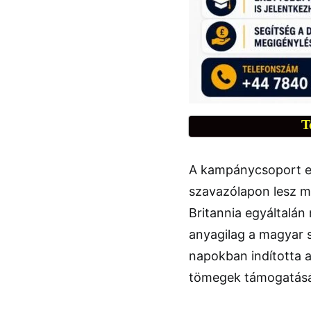
T
A kampánycsoport el
szavazólapon lesz m
Britannia egyáltalán 
anyagilag a magyar 
napokban indította a
tömegek támogatásá