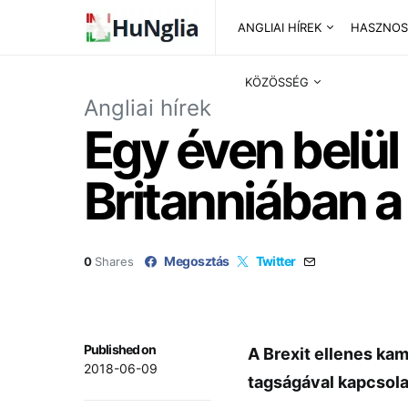
ANGLIAI HÍREK
HASZNOS
KÖZÖSSÉG
Angliai hírek
Egy éven belül
Britanniában a
Megosztás
Twitter
0
Shares
Published on
A Brexit ellenes ka
2018-06-09
tagságával kapcsola