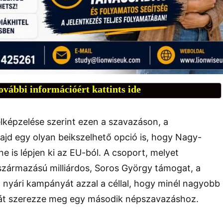
ovábbi információért kattints ide
képzelése szerint ezen a szavazáson, a
ajd egy olyan beikszelhető opció is, hogy Nagy-
ne is lépjen ki az EU-ból. A csoport, melyet
származású milliárdos, Soros György támogat, a
 nyári kampányát azzal a céllal, hogy minél nagyobb
t szerezze meg egy második népszavazáshoz.