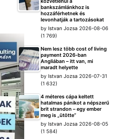
közvetlenül a
bankszámlánkhoz is
hozzáférhetnek és
levonhatják a tartozásokat
by
Istvan Jozsa
2026-08-06
(1 769)
Nem lesz több cost of living
payment 2026-ban
Angliában – itt van, mi
maradt helyette
by
Istvan Jozsa
2026-07-31
(1 632)
4 méteres cápa keltett
hatalmas pánikot a népszerű
brit strandon – egy ember
meg is „ütötte”
by
Istvan Jozsa
2026-08-05
(1 584)