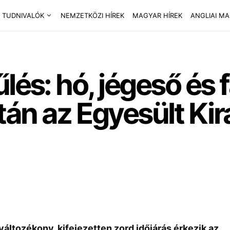
 TUDNIVALÓK
NEMZETKÖZI HÍREK
MAGYAR HÍREK
ANGLIAI M
lés: hó, jégeső és 
tán az Egyesült Ki
változékony, kifejezetten zord időjárás érkezik az