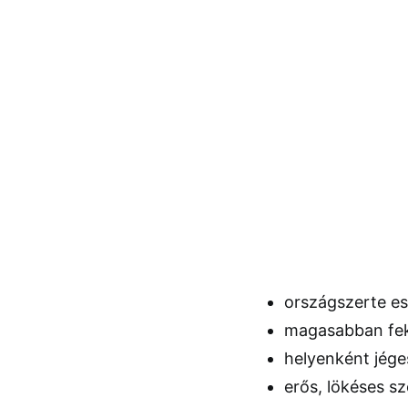
országszerte e
magasabban fek
helyenként jége
erős, lökéses sz