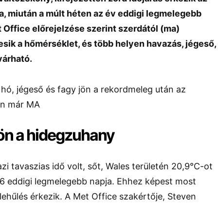
a, miután a múlt héten az év eddigi legmelegebb
 Office előrejelzése szerint szerdától (ma)
esik a hőmérséklet, és több helyen havazás, jégeső,
várható.
jön a hidegzuhany
zi tavaszias idő volt, sőt, Wales területén 20,9°C-ot
26 eddigi legmelegebb napja. Ehhez képest most
 lehűlés érkezik. A Met Office szakértője, Steven