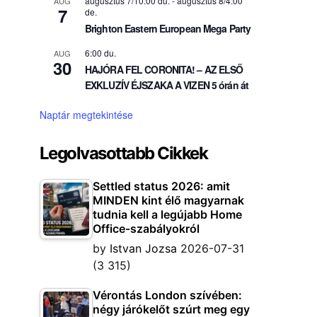
augusztus 7/10:00 du.
-
augusztus 8/4:00
AUG
7
de.
Brighton Eastern European Mega Party
6:00 du.
AUG
30
HAJÓRA FEL CORONITA! – AZ ELSŐ
EXKLUZÍV ÉJSZAKA A VIZEN 5 órán át
Naptár megtekintése
Legolvasottabb Cikkek
Settled status 2026: amit
MINDEN kint élő magyarnak
tudnia kell a legújabb Home
Office-szabályokról
by
Istvan Jozsa
2026-07-31
(3 315)
Vérontás London szívében:
négy járókelőt szúrt meg egy