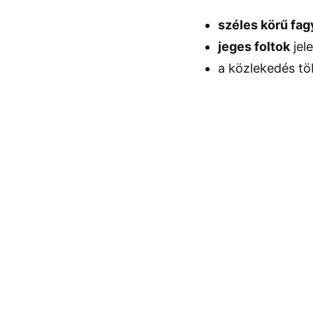
széles körű fag
jeges foltok
jel
a közlekedés tö