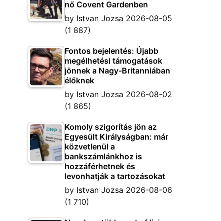
nő Covent Gardenben
by
Istvan Jozsa
2026-08-05
(1 887)
Fontos bejelentés: Újabb
megélhetési támogatások
jönnek a Nagy-Britanniában
élőknek
by
Istvan Jozsa
2026-08-02
(1 865)
Komoly szigorítás jön az
Egyesült Királyságban: már
közvetlenül a
bankszámlánkhoz is
hozzáférhetnek és
levonhatják a tartozásokat
by
Istvan Jozsa
2026-08-06
(1 710)