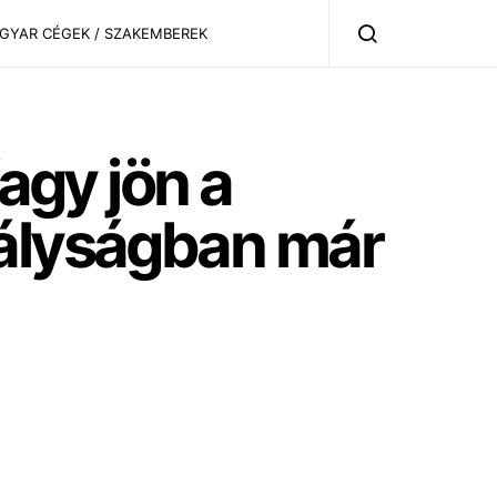
AGYAR CÉGEK / SZAKEMBEREK
fagy jön a
rályságban már