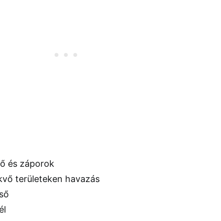
ső és záporok
vő területeken havazás
ső
él