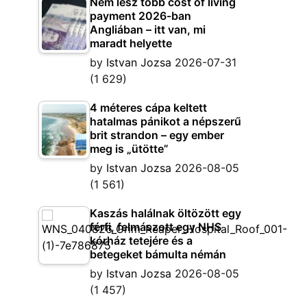
Nem lesz több cost of living
payment 2026-ban
Angliában – itt van, mi
maradt helyette
by
Istvan Jozsa
2026-07-31
(1 629)
4 méteres cápa keltett
hatalmas pánikot a népszerű
brit strandon – egy ember
meg is „ütötte”
by
Istvan Jozsa
2026-08-05
(1 561)
Kaszás halálnak öltözött egy
férfi, felmászott egy NHS
kórház tetejére és a
betegeket bámulta némán
by
Istvan Jozsa
2026-08-05
(1 457)