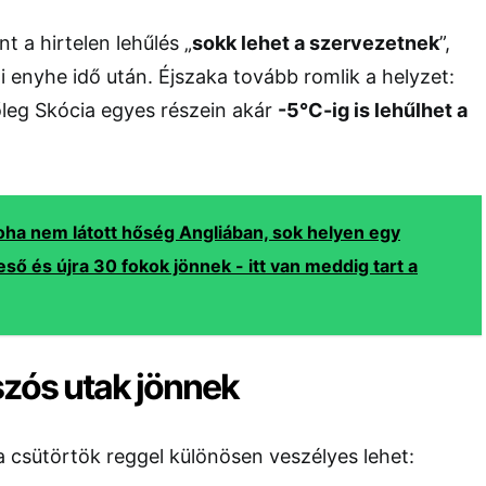
t a hirtelen lehűlés „
sokk lehet a szervezetnek
”,
i enyhe idő után. Éjszaka tovább romlik a helyzet:
főleg Skócia egyes részein akár
-5°C-ig is lehűlhet a
oha nem látott hőség Angliában, sok helyen egy
ső és újra 30 fokok jönnek - itt van meddig tart a
zós utak jönnek
a csütörtök reggel különösen veszélyes lehet: