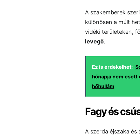
A szakemberek szerin
különösen a múlt het
vidéki területeken, 
levegő
.
Ez is érdekelhet:
S
hónapja nem esett e
hőhullám
Fagy és csús
A szerda éjszaka és 