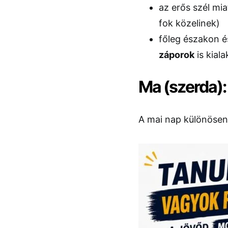
az erős szél mi
fok közelinek)
főleg északon 
záporok
is kial
Ma (szerda):
A mai nap különösen