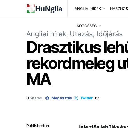
ANGLIAI HÍREK
HASZNOS
KÖZÖSSÉG
Angliai hírek
Utazás, Időjárás
Drasztikus lehű
rekordmeleg u
MA
Megosztás
Twitter
0
Shares
Published on
Jelentős lehűlés és 