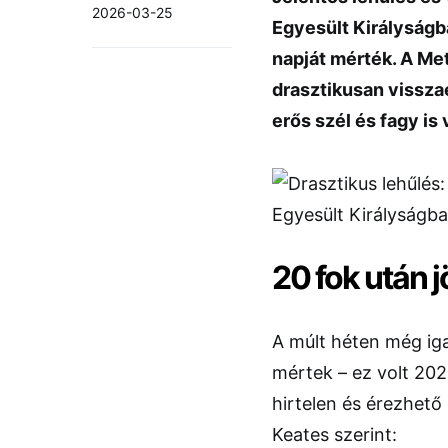
2026-03-25
Egyesült Királyságb
napját mérték. A Met
drasztikusan vissza
erős szél és fagy is 
20 fok után 
A múlt héten még iga
mértek – ez volt 20
hirtelen és érezhető
Keates szerint: