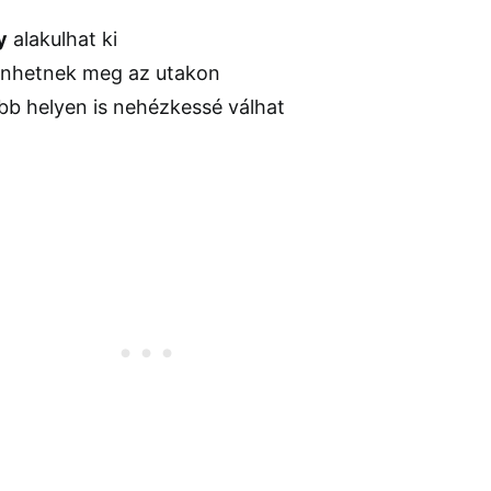
y
alakulhat ki
enhetnek meg az utakon
bb helyen is nehézkessé válhat