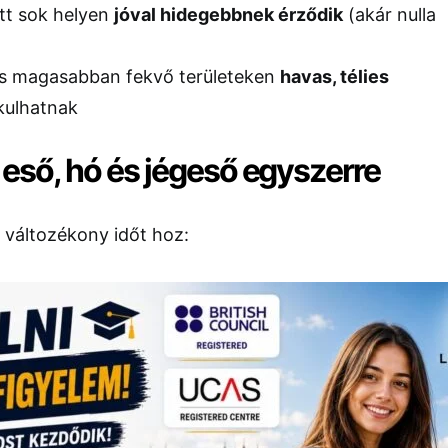
att sok helyen
jóval hidegebbnek érződik
(akár nulla
és magasabban fekvő területeken
havas, télies
akulhatnak
 eső, hó és jégeső egyszerre
 változékony időt hoz: