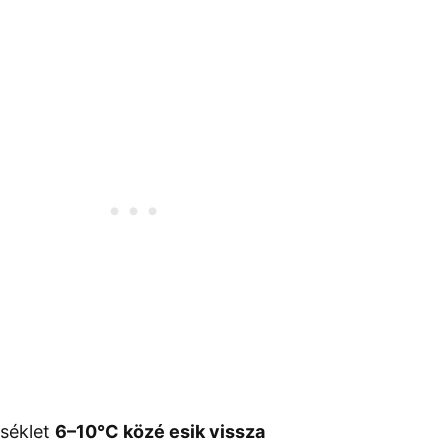
rséklet
6–10°C közé esik vissza