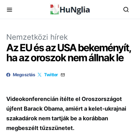
Nemzetközi hírek
Az EU és az USA bekeményít,
ha az oroszok nem állnak le
Megosztás
Twitter
Videokonferencián ítélte el Oroszországot
újfent Barack Obama, amiért a kelet-ukrajnai
szakadárok nem tartják be a korábban
megbeszélt tűzszünetet.