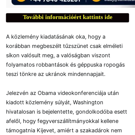
További információért kattints ide
A közlemény kiadatásának oka, hogy a
korábban megbeszélt tűzszünet csak elméleti
síkon valósult meg, a valóságban viszont
folyamatos robbantások és géppuska ropogás
teszi tönkre az ukránok mindennapjait.
Jelezvén az Obama videokonferenciája után
kiadott közlemény súlyát, Washington
hivatalosan is bejelentette, gondolkodóba esett
afelől, hogy fegyverszállítmányokkal kellene
támogatnia Kijevet, amiért a szakadárok nem