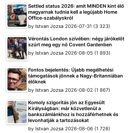
Settled status 2026: amit MINDEN kint élő
magyarnak tudnia kell a legújabb Home
Office-szabályokról
by
Istvan Jozsa
2026-07-31
(3 323)
Vérontás London szívében: négy járókelőt
szúrt meg egy nő Covent Gardenben
by
Istvan Jozsa
2026-08-05
(1 893)
Fontos bejelentés: Újabb megélhetési
támogatások jönnek a Nagy-Britanniában
élőknek
by
Istvan Jozsa
2026-08-02
(1 867)
Komoly szigorítás jön az Egyesült
Királyságban: már közvetlenül a
bankszámlánkhoz is hozzáférhetnek és
levonhatják a tartozásokat
by
Istvan Jozsa
2026-08-06
(1 728)