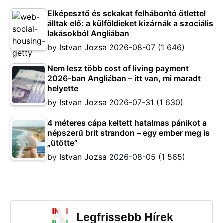
Elképesztő és sokakat felháborító ötlettel
álltak elő: a külföldieket kizárnák a szociális
lakásokból Angliában
by
Istvan Jozsa
2026-08-07
(1 646)
Nem lesz több cost of living payment
2026-ban Angliában – itt van, mi maradt
helyette
by
Istvan Jozsa
2026-07-31
(1 630)
4 méteres cápa keltett hatalmas pánikot a
népszerű brit strandon – egy ember meg is
„ütötte”
by
Istvan Jozsa
2026-08-05
(1 565)
Legfrissebb Hírek