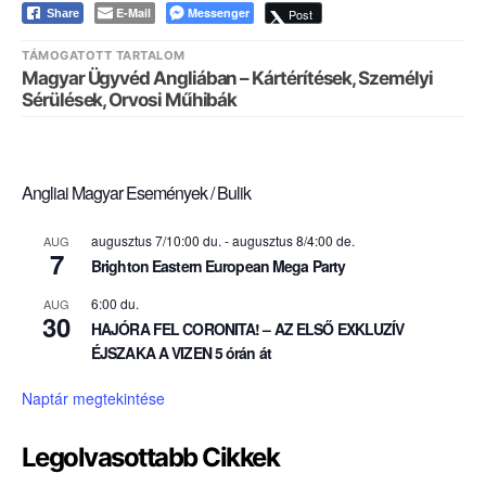
E-Mail
Messenger
Post
Share
TÁMOGATOTT TARTALOM
Magyar Ügyvéd Angliában – Kártérítések, Személyi
Sérülések, Orvosi Műhibák
Angliai Magyar Események / Bulik
augusztus 7/10:00 du.
-
augusztus 8/4:00 de.
AUG
7
Brighton Eastern European Mega Party
6:00 du.
AUG
30
HAJÓRA FEL CORONITA! – AZ ELSŐ EXKLUZÍV
ÉJSZAKA A VIZEN 5 órán át
Naptár megtekintése
Legolvasottabb Cikkek