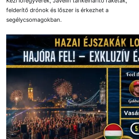
Kézi lőfegyverek, Javelin tankelhárító rakéták,
felderítő drónok és lőszer is érkezhet a
segélycsomagokban.