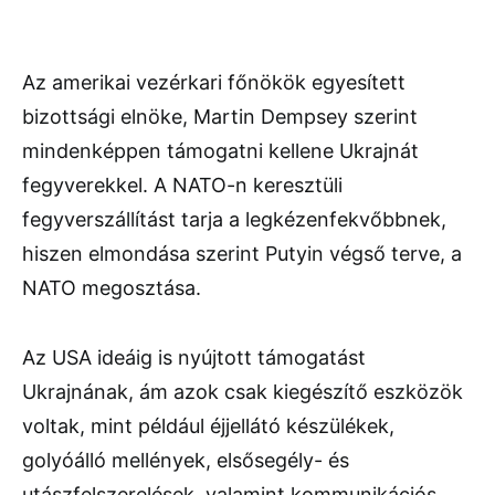
Az amerikai vezérkari főnökök egyesített
bizottsági elnöke, Martin Dempsey szerint
mindenképpen támogatni kellene Ukrajnát
fegyverekkel. A NATO-n keresztüli
fegyverszállítást tarja a legkézenfekvőbbnek,
hiszen elmondása szerint Putyin végső terve, a
NATO megosztása.
Az USA ideáig is nyújtott támogatást
Ukrajnának, ám azok csak kiegészítő eszközök
voltak, mint például éjjellátó készülékek,
golyóálló mellények, elsősegély- és
utászfelszerelések, valamint kommunikációs