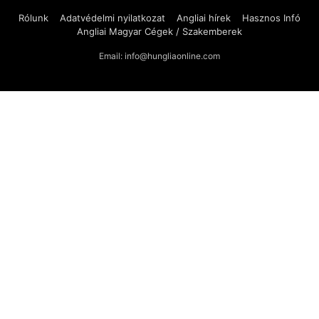
Rólunk
Adatvédelmi nyilatkozat
Angliai hírek
Hasznos Infó
Angliai Magyar Cégek / Szakemberek
Email: info@hungliaonline.com