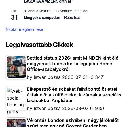
ÉJSZAKA A VIZEN 5 órán át
október 31/8:00 du.
-
november 1/3:00 de.
OKT
31
Mirigyek a színpadon – Retro Est
Naptár megtekintése
Legolvasottabb Cikkek
Settled status 2026: amit MINDEN kint élő
magyarnak tudnia kell a legújabb Home
Office-szabályokról
by
Istvan Jozsa
2026-07-31
(3 347)
Elképesztő és sokakat felháborító ötlettel
álltak elő: a külföldieket kizárnák a szociális
lakásokból Angliában
by
Istvan Jozsa
2026-08-07
(1 915)
Vérontás London szívében: négy járókelőt
szúrt meg egy nő Covent Gardenben