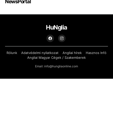
NewsPortal
HuNglia
Rólunk
Adatvédelmi nyilatkozat
Angliai hírek
Hasznos Infó
Angliai Magyar Cégek / Szakemberek
Email: info@hungliaonline.com