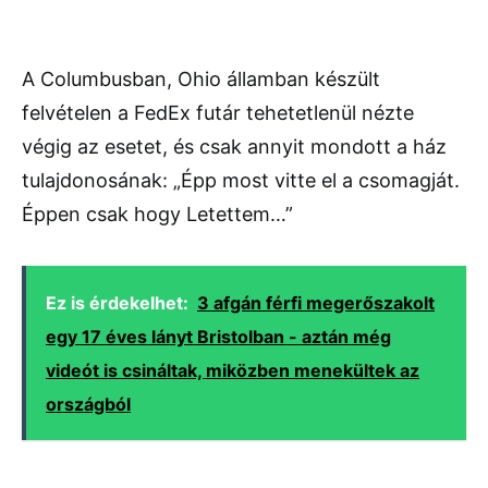
A Columbusban, Ohio államban készült
felvételen a FedEx futár tehetetlenül nézte
végig az esetet, és csak annyit mondott a ház
tulajdonosának: „Épp most vitte el a csomagját.
Éppen csak hogy Letettem…”
Ez is érdekelhet:
3 afgán férfi megerőszakolt
egy 17 éves lányt Bristolban - aztán még
videót is csináltak, miközben menekültek az
országból