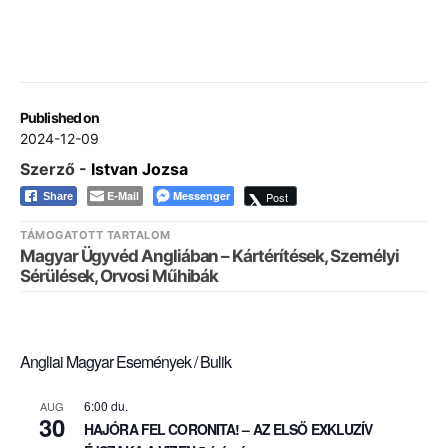
Published on
2024-12-09
Szerző -
Istvan Jozsa
E-Mail
Messenger
Post
Share
TÁMOGATOTT TARTALOM
Magyar Ügyvéd Angliában – Kártérítések, Személyi
Sérülések, Orvosi Műhibák
Angliai Magyar Események / Bulik
6:00 du.
AUG
30
HAJÓRA FEL CORONITA! – AZ ELSŐ EXKLUZÍV