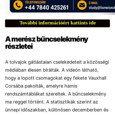
További információért kattints ide
A merész bűncselekmény
részletei
A tolvajok gátlástalan cselekedeteit a közösségi
médiában élesen bírálták. A videón látható,
hogy a lopott csomagokat egy fekete Vauxhall
Corsába pakolták, amelyre hamis
rendszámtáblákat szereltek. A bűncselekmény
ma reggel történt. A statisztikák szerint az
ünnepi időszakban, különösen decemberben és