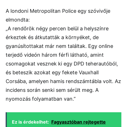
A londoni Metropolitan Police egy szóvivője
elmondta:
„A rendőrök négy percen belül a helyszínre
érkeztek és átkutatták a környéket, de
gyanúsítottakat már nem találtak. Egy online
terjedő videón három férfi látható, amint
csomagokat vesznek ki egy DPD teherautóból,
és beteszik azokat egy fekete Vauxhall
Corsába, amelyen hamis rendszámtábla volt. Az
incidens során senki sem sérült meg. A
nyomozás folyamatban van.”
Ez is érdekelhet:
Fagyasztóban rejtegette