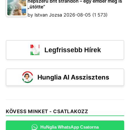
népszerű brit strandon – egy ember meg is
„ütötte”
by
Istvan Jozsa
2026-08-05
(1 573)
Legfrissebb Hírek
Hunglia AI Asszisztens
KÖVESS MINKET - CSATLAKOZZ
HuNglia WhatsApp Csatorna