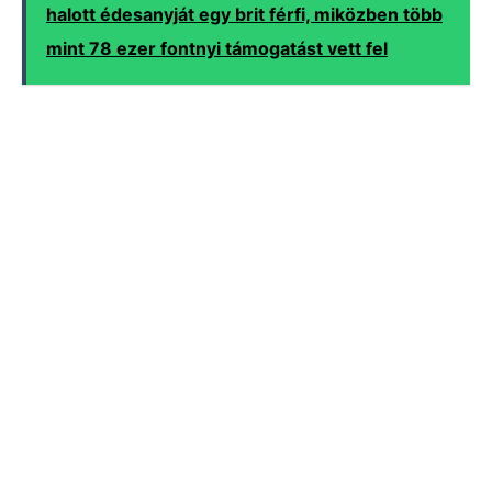
halott édesanyját egy brit férfi, miközben több
mint 78 ezer fontnyi támogatást vett fel