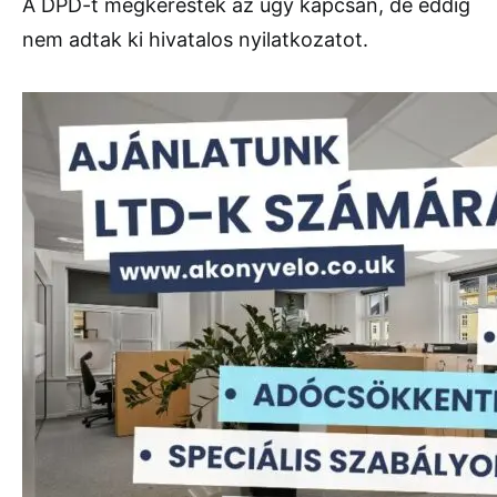
A DPD-t megkeresték az ügy kapcsán, de eddig
nem adtak ki hivatalos nyilatkozatot.