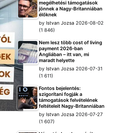
megélhetési támogatások
jönnek a Nagy-Britanniában
élőknek
by
Istvan Jozsa
2026-08-02
(1 846)
Nem lesz több cost of living
payment 2026-ban
Angliában – itt van, mi
maradt helyette
by
Istvan Jozsa
2026-07-31
(1 611)
Fontos bejelentés:
szigorítani fogják a
támogatások felvételének
feltételeit Nagy-Britanniában
by
Istvan Jozsa
2026-07-27
(1 607)