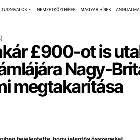
 TUDNIVALÓK
NEMZETKÖZI HÍREK
MAGYAR HÍREK
ANGLIAI M
g
kár £900-ot is uta
mlájára Nagy-Brit
mi megtakarítása
iben bejelentette, hogy jelentős összegeket