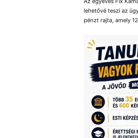
Az egyéves Fix Kama
lehetővé teszi az ü
pénzt rajta, amely 1