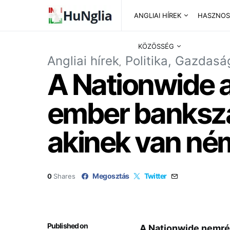
ANGLIAI HÍREK
HASZNOS
KÖZÖSSÉG
Angliai hírek
Politika, Gazdasá
A Nationwide a
ember bankszá
akinek van né
Megosztás
Twitter
0
Shares
Published on
A Nationwide nemrég