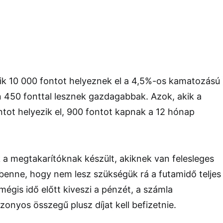
kik 10 000 fontot helyeznek el a 4,5%-os kamatozású
n 450 fonttal lesznek gazdagabbak. Azok, akik a
tot helyezik el, 900 fontot kapnak a 12 hónap
a megtakarítóknak készült, akiknek van felesleges
benne, hogy nem lesz szükségük rá a futamidő teljes
i mégis idő előtt kiveszi a pénzét, a számla
zonyos összegű plusz díjat kell befizetnie.