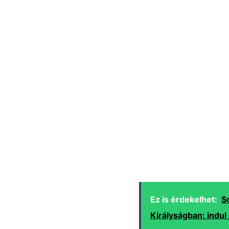
Ez is érdekelhet:
S
Királyságban: indul 