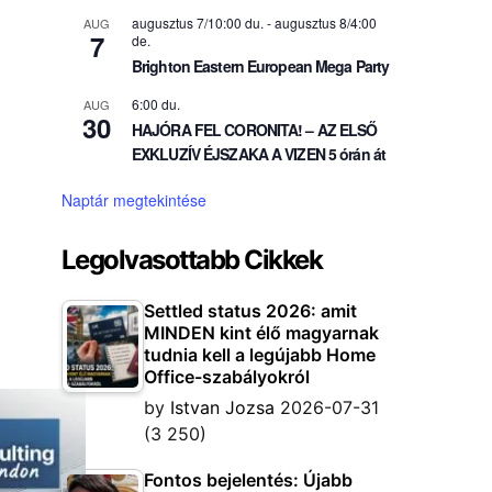
augusztus 7/10:00 du.
-
augusztus 8/4:00
AUG
7
de.
Brighton Eastern European Mega Party
6:00 du.
AUG
30
HAJÓRA FEL CORONITA! – AZ ELSŐ
EXKLUZÍV ÉJSZAKA A VIZEN 5 órán át
Naptár megtekintése
Legolvasottabb Cikkek
Settled status 2026: amit
MINDEN kint élő magyarnak
tudnia kell a legújabb Home
Office-szabályokról
by
Istvan Jozsa
2026-07-31
(3 250)
Fontos bejelentés: Újabb