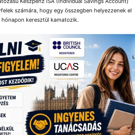
tozású Készpénz ISA (Individual Savings Account)
gyfelek számára, hogy egy összegben helyezzenek el
2 hónapon keresztül kamatozik.