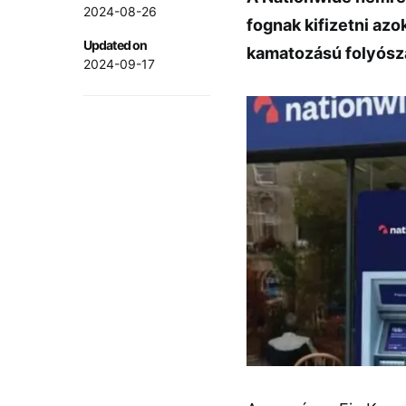
2024-08-26
fognak kifizetni azo
Updated on
kamatozású folyószá
2024-09-17