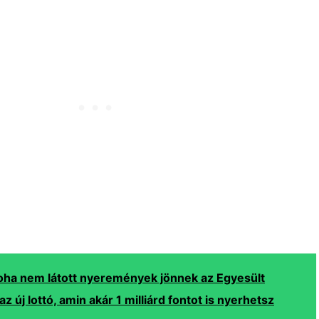
oha nem látott nyeremények jönnek az Egyesült
az új lottó, amin akár 1 milliárd fontot is nyerhetsz