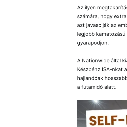
Az ilyen megtakarít
számára, hogy extra
azt javasolják az em
legjobb kamatozású 
gyarapodjon.
A Nationwide által 
Készpénz ISA-nkat a
hajlandóak hosszabb 
a futamidő alatt.