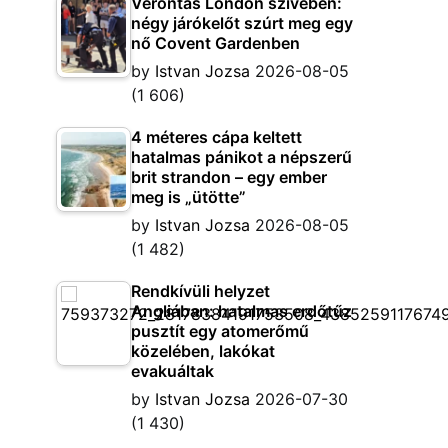
Vérontás London szívében:
négy járókelőt szúrt meg egy
nő Covent Gardenben
by
Istvan Jozsa
2026-08-05
(1 606)
4 méteres cápa keltett
hatalmas pánikot a népszerű
brit strandon – egy ember
meg is „ütötte”
by
Istvan Jozsa
2026-08-05
(1 482)
Rendkívüli helyzet
Angliában: hatalmas erdőtűz
pusztít egy atomerőmű
közelében, lakókat
evakuáltak
by
Istvan Jozsa
2026-07-30
(1 430)