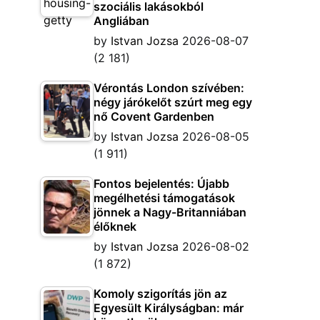
szociális lakásokból
Angliában
by
Istvan Jozsa
2026-08-07
(2 181)
Vérontás London szívében:
négy járókelőt szúrt meg egy
nő Covent Gardenben
by
Istvan Jozsa
2026-08-05
(1 911)
Fontos bejelentés: Újabb
megélhetési támogatások
jönnek a Nagy-Britanniában
élőknek
by
Istvan Jozsa
2026-08-02
(1 872)
Komoly szigorítás jön az
Egyesült Királyságban: már