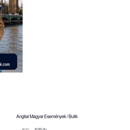
Angliai Magyar Események / Bulik
6:00 du.
AUG