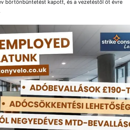
 év börtönbüntetést kapott, és a vezetéstől öt évre
.