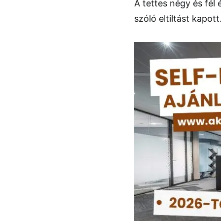
A tettes négy és fél
szóló eltiltást kapott