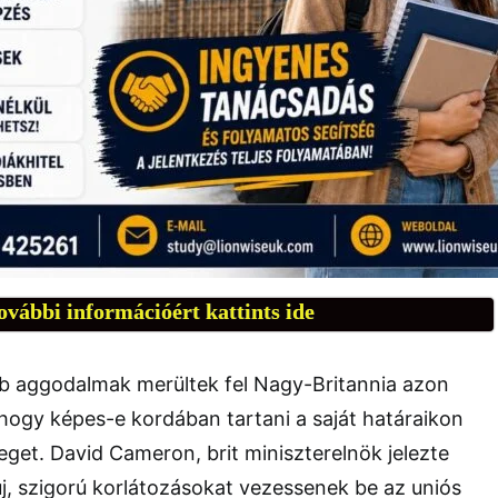
ovábbi információért kattints ide
b aggodalmak merültek fel Nagy-Britannia azon
 hogy képes-e kordában tartani a saját határaikon
et. David Cameron, brit miniszterelnök jelezte
új, szigorú korlátozásokat vezessenek be az uniós