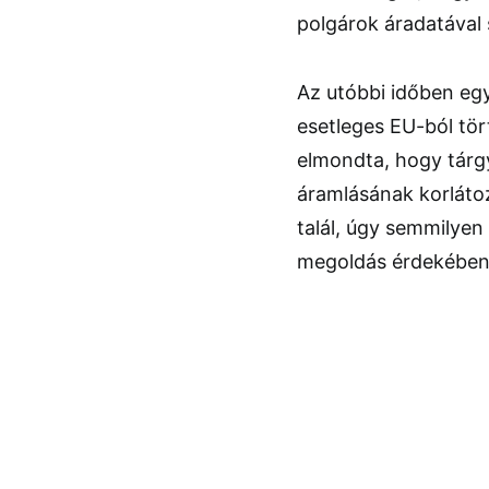
polgárok áradatával
Az utóbbi időben eg
esetleges EU-ból tör
elmondta, hogy tárg
áramlásának korlátoz
talál, úgy semmilyen
megoldás érdekében