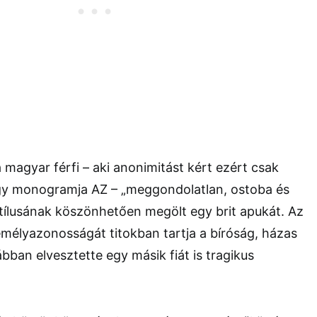
a magyar férfi – aki anonimitást kért ezért csak
hogy monogramja AZ – „meggondolatlan, ostoba és
 stílusának köszönhetően megölt egy brit apukát. Az
emélyazonosságát titokban tartja a bíróság, házas
ábban elvesztette egy másik fiát is tragikus