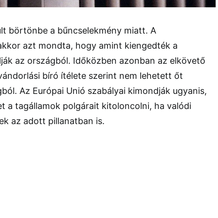
ült börtönbe a bűncselekmény miatt. A
akkor azt mondta, hogy amint kiengedték a
lják az országból. Időközben azonban az elkövető
vándorlási bíró ítélete szerint nem lehetett őt
ágból. Az Európai Unió szabályai kimondják ugyanis,
 a tagállamok polgárait kitoloncolni, ha valódi
k az adott pillanatban is.