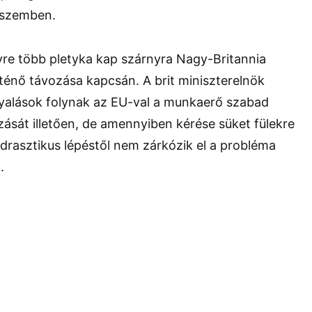
 szemben.
yre több pletyka kap szárnyra Nagy-Britannia
ténő távozása kapcsán. A brit miniszterelnök
yalások folynak az EU-val a munkaerő szabad
ását illetően, de amennyiben kérése süket fülekre
 drasztikus lépéstől nem zárkózik el a probléma
.