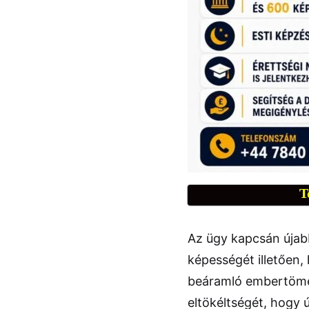
T
Az ügy kapcsán újab
képességét illetően,
beáramló embertömeg
eltökéltségét, hogy 