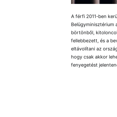
A férfi 2011-ben ker
Belügyminisztérium 
börtönből, kitolonco
fellebbezett, és a be
eltávolítani az orsz
hogy csak akkor lehet
fenyegetést jelentene