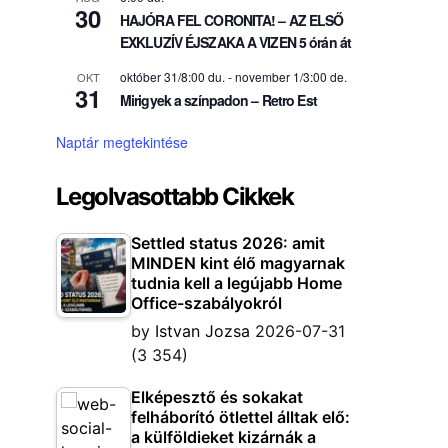
30
HAJÓRA FEL CORONITA! – AZ ELSŐ
EXKLUZÍV ÉJSZAKA A VIZEN 5 órán át
október 31/8:00 du.
-
november 1/3:00 de.
OKT
31
Mirigyek a színpadon – Retro Est
Naptár megtekintése
Legolvasottabb Cikkek
Settled status 2026: amit
MINDEN kint élő magyarnak
tudnia kell a legújabb Home
Office-szabályokról
by
Istvan Jozsa
2026-07-31
(3 354)
Elképesztő és sokakat
felháborító ötlettel álltak elő:
a külföldieket kizárnák a