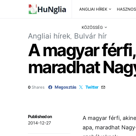
ANGLIAI HÍREK
HASZNOS
KÖZÖSSÉG
Angliai hírek
Bulvár hír
A magyar férfi,
maradhat Nagy
Megosztás
Twitter
0
Shares
Published on
A magyar férfi, akine
2014-12-27
apa, maradhat Nagy-