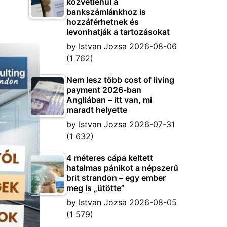
közvetlenül a
bankszámlánkhoz is
hozzáférhetnek és
levonhatják a tartozásokat
by
Istvan Jozsa
2026-08-06
(1 762)
Nem lesz több cost of living
payment 2026-ban
Angliában – itt van, mi
maradt helyette
by
Istvan Jozsa
2026-07-31
(1 632)
4 méteres cápa keltett
hatalmas pánikot a népszerű
brit strandon – egy ember
meg is „ütötte”
by
Istvan Jozsa
2026-08-05
(1 579)