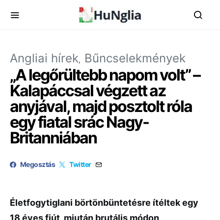
Angliai hírek
Bűncselekmények
„A legőrültebb napom volt” –
Kalapáccsal végzett az
anyjával, majd posztolt róla
egy fiatal srác Nagy-
Britanniában
Megosztás
Twitter
Életfogytiglani börtönbüntetésre ítéltek egy
18 éves fiút, miután brutális módon