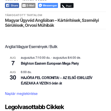
E-Mail
Messenger
Post
Share
TÁMOGATOTT TARTALOM
Magyar Ügyvéd Angliában – Kártérítések, Személyi
Sérülések, Orvosi Műhibák
Angliai Magyar Események / Bulik
augusztus 7/10:00 du.
-
augusztus 8/4:00 de.
AUG
7
Brighton Eastern European Mega Party
6:00 du.
AUG
30
HAJÓRA FEL CORONITA! – AZ ELSŐ EXKLUZÍV
ÉJSZAKA A VIZEN 5 órán át
Naptár megtekintése
Legolvasottabb Cikkek