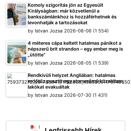
Komoly szigorítás jön az Egyesült
Királyságban: már közvetlenül a
bankszámlánkhoz is hozzáférhetnek és
levonhatják a tartozásokat
by
Istvan Jozsa
2026-08-06
(1 554)
4 méteres cápa keltett hatalmas pánikot a
népszerű brit strandon – egy ember meg is
„ütötte”
by
Istvan Jozsa
2026-08-05
(1 539)
Rendkívüli helyzet Angliában: hatalmas
erdőtűz pusztít egy atomerőmű közelében,
lakókat evakuáltak
by
Istvan Jozsa
2026-07-30
(1 431)
Legfrissebb Hírek