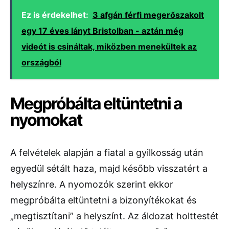
Ez is érdekelhet:
3 afgán férfi megerőszakolt
egy 17 éves lányt Bristolban - aztán még
videót is csináltak, miközben menekültek az
országból
Megpróbálta eltüntetni a
nyomokat
A felvételek alapján a fiatal a gyilkosság után
egyedül sétált haza, majd később visszatért a
helyszínre. A nyomozók szerint ekkor
megpróbálta eltüntetni a bizonyítékokat és
„megtisztítani” a helyszínt. Az áldozat holttestét