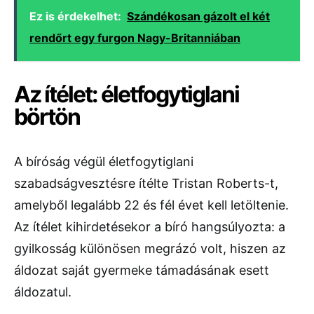
Ez is érdekelhet:
Szándékosan gázolt el két
rendőrt egy furgon Nagy-Britanniában
Az ítélet: életfogytiglani
börtön
A bíróság végül életfogytiglani
szabadságvesztésre ítélte Tristan Roberts-t,
amelyből legalább 22 és fél évet kell letöltenie.
Az ítélet kihirdetésekor a bíró hangsúlyozta: a
gyilkosság különösen megrázó volt, hiszen az
áldozat saját gyermeke támadásának esett
áldozatul.