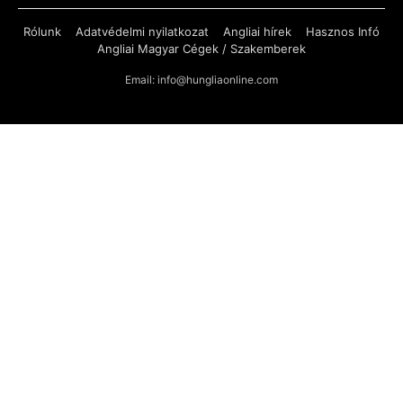
Rólunk
Adatvédelmi nyilatkozat
Angliai hírek
Hasznos Infó
Angliai Magyar Cégek / Szakemberek
Email: info@hungliaonline.com