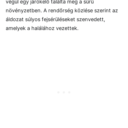
végül egy járókelő találta meg a sűrű
növényzetben. A rendőrség közlése szerint az
áldozat súlyos fejsérüléseket szenvedett,
amelyek a halálához vezettek.