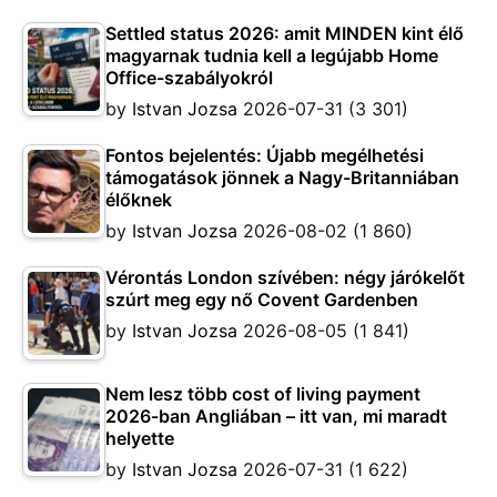
Settled status 2026: amit MINDEN kint élő
magyarnak tudnia kell a legújabb Home
Office-szabályokról
by
Istvan Jozsa
2026-07-31
(3 301)
Fontos bejelentés: Újabb megélhetési
támogatások jönnek a Nagy-Britanniában
élőknek
by
Istvan Jozsa
2026-08-02
(1 860)
Vérontás London szívében: négy járókelőt
szúrt meg egy nő Covent Gardenben
by
Istvan Jozsa
2026-08-05
(1 841)
Nem lesz több cost of living payment
2026-ban Angliában – itt van, mi maradt
helyette
by
Istvan Jozsa
2026-07-31
(1 622)