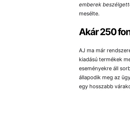
emberek beszélgette
mesélte.
Akár 250 fon
AJ ma már rendszeres
kiadású termékek meg
eseményekre áll sor
állapodik meg az ügyf
egy hosszabb várakoz