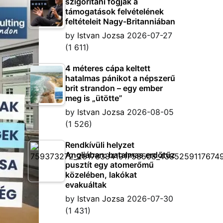
szigorítani fogják a
támogatások felvételének
feltételeit Nagy-Britanniában
by
Istvan Jozsa
2026-07-27
(1 611)
4 méteres cápa keltett
hatalmas pánikot a népszerű
brit strandon – egy ember
meg is „ütötte”
by
Istvan Jozsa
2026-08-05
(1 526)
Rendkívüli helyzet
Angliában: hatalmas erdőtűz
pusztít egy atomerőmű
közelében, lakókat
evakuáltak
by
Istvan Jozsa
2026-07-30
(1 431)