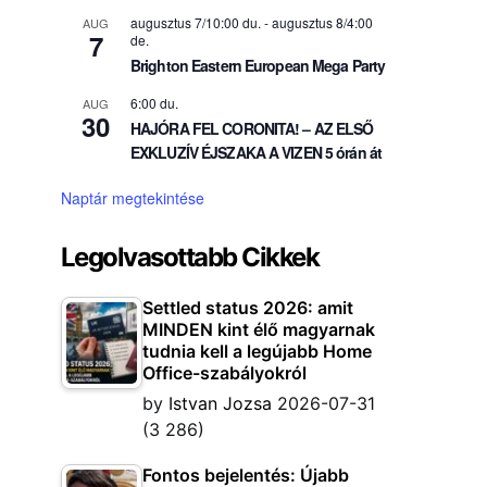
augusztus 7/10:00 du.
-
augusztus 8/4:00
AUG
7
de.
Brighton Eastern European Mega Party
6:00 du.
AUG
30
HAJÓRA FEL CORONITA! – AZ ELSŐ
EXKLUZÍV ÉJSZAKA A VIZEN 5 órán át
Naptár megtekintése
Legolvasottabb Cikkek
Settled status 2026: amit
MINDEN kint élő magyarnak
tudnia kell a legújabb Home
Office-szabályokról
by
Istvan Jozsa
2026-07-31
(3 286)
Fontos bejelentés: Újabb