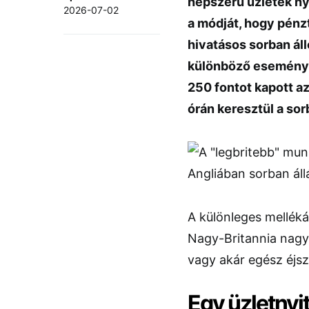
népszerű üzletek ny
2026-07-02
a módját, hogy pénz
hivatásos sorban áll
különböző események
250 fontot kapott az
órán keresztül a so
A különleges melléká
Nagy-Britannia nagy
vagy akár egész éjsz
Egy üzletnyi