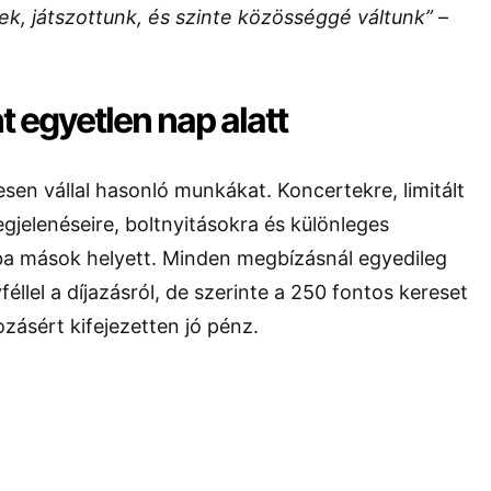
k, játszottunk, és szinte közösséggé váltunk”
–
t egyetlen nap alatt
en vállal hasonló munkákat. Koncertekre, limitált
jelenéseire, boltnyitásokra és különleges
ba mások helyett. Minden megbízásnál egyedileg
éllel a díjazásról, de szerinte a 250 fontos kereset
ásért kifejezetten jó pénz.