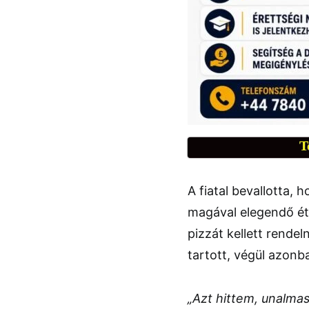
T
A fiatal bevallotta, 
magával elegendő éte
pizzát kellett rendel
tartott, végül azonb
„Azt hittem, unalmas