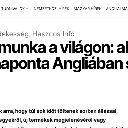
 TUDNIVALÓK
NEMZETKÖZI HÍREK
MAGYAR HÍREK
ANGLIAI M
dekesség
Hasznos Infó
 munka a világon: a
naponta Angliában 
rra, hogy túl sok időt töltenek sorban állással,
egyekről, új termékek megjelenéséről vagy