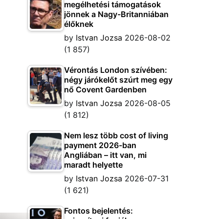
megélhetési támogatások
jönnek a Nagy-Britanniában
élőknek
by
Istvan Jozsa
2026-08-02
(1 857)
Vérontás London szívében:
négy járókelőt szúrt meg egy
nő Covent Gardenben
by
Istvan Jozsa
2026-08-05
(1 812)
Nem lesz több cost of living
payment 2026-ban
Angliában – itt van, mi
maradt helyette
by
Istvan Jozsa
2026-07-31
(1 621)
Fontos bejelentés: