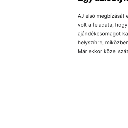
AJ első megbízását e
volt a feladata, hogy
ajándékcsomagot kap
helyszínre, miközben
Már ekkor közel száz