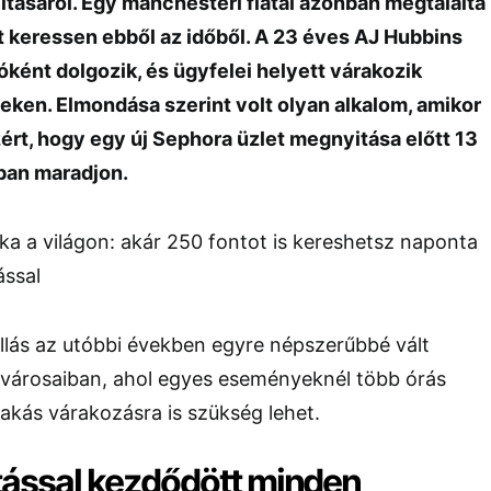
itásáról. Egy manchesteri fiatal azonban megtalálta
t keressen ebből az időből. A 23 éves AJ Hubbins
óként dolgozik, és ügyfelei helyett várakozik
en. Elmondása szerint volt olyan alkalom, amikor
ért, hogy egy új Sephora üzlet megnyitása előtt 13
rban maradjon.
llás az utóbbi években egyre népszerűbbé vált
városaiban, ahol egyes eseményeknél több órás
akás várakozásra is szükség lehet.
tással kezdődött minden