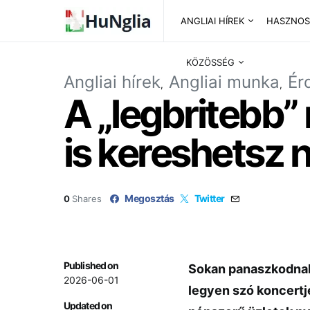
ANGLIAI HÍREK
HASZNOS
KÖZÖSSÉG
Angliai hírek
Angliai munka
Ér
A „legbritebb”
is kereshetsz 
Megosztás
Twitter
0
Shares
Published on
Sokan panaszkodnak a
2026-06-01
legyen szó koncertj
Updated on