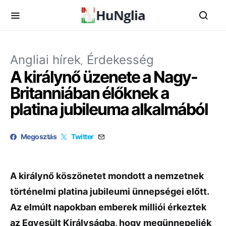
Angliai hírek
Érdekesség
A királynő üzenete a Nagy-
Britanniában élőknek a
platina jubileuma alkalmából
Megosztás
Twitter
A királynő köszönetet mondott a nemzetnek
történelmi platina jubileumi ünnepségei előtt.
Az elmúlt napokban emberek milliói érkeztek
az Egyesült Királyságba, hogy megünnepeljék