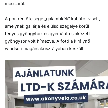
messziről.
A portrén őfelsége „galambkék” kabátot viselt,
amelynek gallérja és elülső szegélye körül
fényes gyöngyház és gyémánt csipkézett
gyöngysor volt hímezve. A fotó a királynő
windsori magánlakosztályában készült.