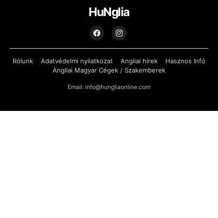
HuNglia
Rólunk
Adatvédelmi nyilatkozat
Angliai hírek
Hasznos Infó
Angliai Magyar Cégek / Szakemberek
Email: info@hungliaonline.com