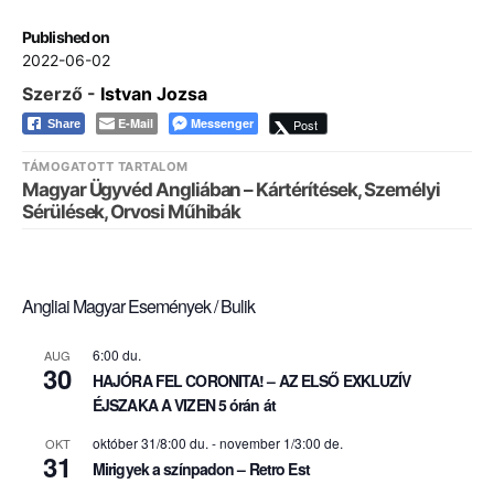
Published on
2022-06-02
Szerző -
Istvan Jozsa
E-Mail
Messenger
Post
Share
TÁMOGATOTT TARTALOM
Magyar Ügyvéd Angliában – Kártérítések, Személyi
Sérülések, Orvosi Műhibák
Angliai Magyar Események / Bulik
6:00 du.
AUG
30
HAJÓRA FEL CORONITA! – AZ ELSŐ EXKLUZÍV
ÉJSZAKA A VIZEN 5 órán át
október 31/8:00 du.
-
november 1/3:00 de.
OKT
31
Mirigyek a színpadon – Retro Est