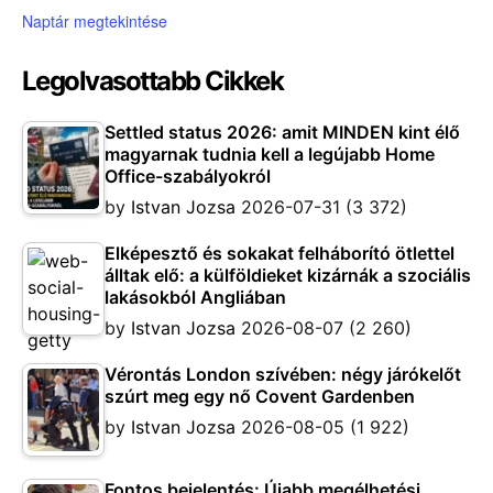
Naptár megtekintése
Legolvasottabb Cikkek
Settled status 2026: amit MINDEN kint élő
magyarnak tudnia kell a legújabb Home
Office-szabályokról
by
Istvan Jozsa
2026-07-31
(3 372)
Elképesztő és sokakat felháborító ötlettel
álltak elő: a külföldieket kizárnák a szociális
lakásokból Angliában
by
Istvan Jozsa
2026-08-07
(2 260)
Vérontás London szívében: négy járókelőt
szúrt meg egy nő Covent Gardenben
by
Istvan Jozsa
2026-08-05
(1 922)
Fontos bejelentés: Újabb megélhetési