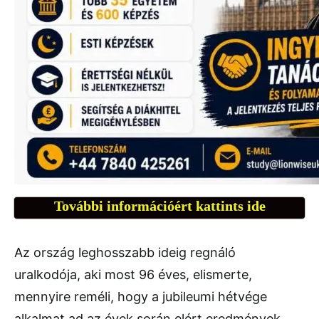
További információért kattints ide
Az ország leghosszabb ideig regnáló
uralkodója, aki most 96 éves, elismerte,
mennyire reméli, hogy a jubileumi hétvége
alkalmat ad az évek során elért eredmények