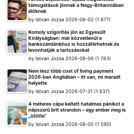
támogatások jönnek a Nagy-Britanniában
élőknek
by
Istvan Jozsa
2026-08-02
(1 877)
Komoly szigorítás jön az Egyesült
Királyságban: már közvetlenül a
bankszámlánkhoz is hozzáférhetnek és
levonhatják a tartozásokat
by
Istvan Jozsa
2026-08-06
(1 783)
Nem lesz több cost of living payment
2026-ban Angliában – itt van, mi maradt
helyette
by
Istvan Jozsa
2026-07-31
(1 637)
4 méteres cápa keltett hatalmas pánikot a
népszerű brit strandon – egy ember meg is
„ütötte”
by
Istvan Jozsa
2026-08-05
(1 590)