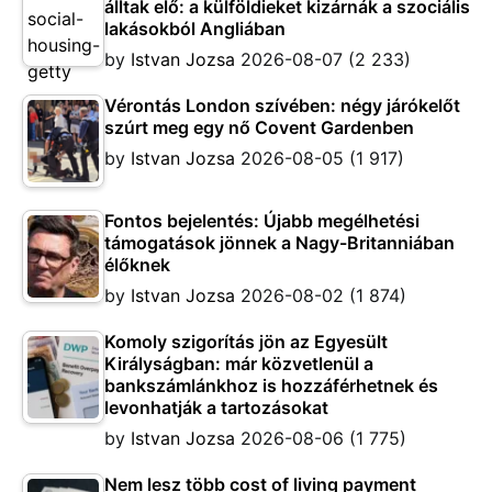
álltak elő: a külföldieket kizárnák a szociális
lakásokból Angliában
by
Istvan Jozsa
2026-08-07
(2 233)
Vérontás London szívében: négy járókelőt
szúrt meg egy nő Covent Gardenben
by
Istvan Jozsa
2026-08-05
(1 917)
Fontos bejelentés: Újabb megélhetési
támogatások jönnek a Nagy-Britanniában
élőknek
by
Istvan Jozsa
2026-08-02
(1 874)
Komoly szigorítás jön az Egyesült
Királyságban: már közvetlenül a
bankszámlánkhoz is hozzáférhetnek és
levonhatják a tartozásokat
by
Istvan Jozsa
2026-08-06
(1 775)
Nem lesz több cost of living payment