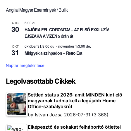
Angliai Magyar Események / Bulik
6:00 du.
AUG
30
HAJÓRA FEL CORONITA! – AZ ELSŐ EXKLUZÍV
ÉJSZAKA A VIZEN 5 órán át
október 31/8:00 du.
-
november 1/3:00 de.
OKT
31
Mirigyek a színpadon – Retro Est
Naptár megtekintése
Legolvasottabb Cikkek
Settled status 2026: amit MINDEN kint élő
magyarnak tudnia kell a legújabb Home
Office-szabályokról
by
Istvan Jozsa
2026-07-31
(3 368)
Elképesztő és sokakat felháborító ötlettel