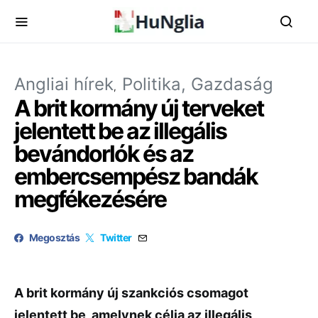
Angliai hírek
Politika, Gazdaság
A brit kormány új terveket
jelentett be az illegális
bevándorlók és az
embercsempész bandák
megfékezésére
Megosztás
Twitter
A brit kormány új szankciós csomagot
jelentett be, amelynek célja az illegális