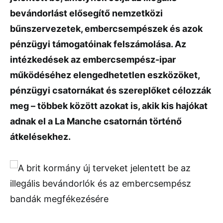
bevándorlást elősegítő nemzetközi
bűnszervezetek, embercsempészek és azok
pénzügyi támogatóinak felszámolása. Az
intézkedések az embercsempész-ipar
működéséhez elengedhetetlen eszközöket,
pénzügyi csatornákat és szereplőket célozzák
meg – többek között azokat is, akik kis hajókat
adnak el a La Manche csatornán történő
átkelésekhez.