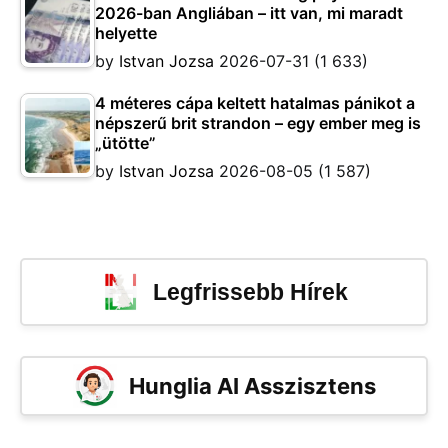
2026-ban Angliában – itt van, mi maradt
helyette
by
Istvan Jozsa
2026-07-31
(1 633)
4 méteres cápa keltett hatalmas pánikot a
népszerű brit strandon – egy ember meg is
„ütötte”
by
Istvan Jozsa
2026-08-05
(1 587)
Legfrissebb Hírek
Hunglia AI Asszisztens