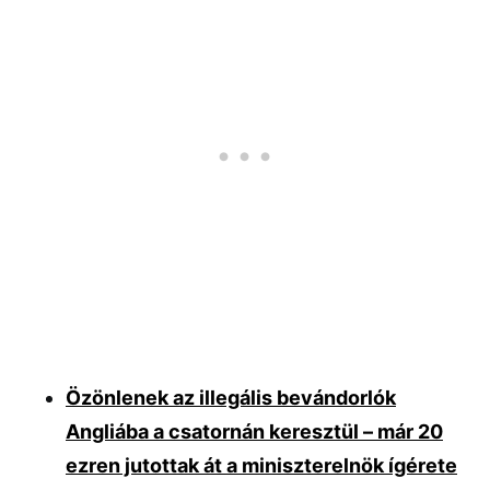
Özönlenek az illegális bevándorlók
Angliába a csatornán keresztül – már 20
ezren jutottak át a miniszterelnök ígérete