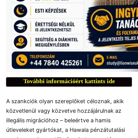
További információért kattints ide
A szankciók olyan szereplőket céloznak, akik
közvetlenül vagy közvetve hozzájárulnak az
illegális migrációhoz – beleértve a hamis
útleveleket gyártókat, a Hawala pénzátutalási