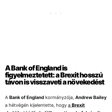
A Bank of England is
figyelmeztetett: a Brexit hosszú
távon is visszaveti a növekedést
A
Bank of England
kormányzója,
Andrew Bailey
a hétvégén kijelentette, hogy
a
Brexit