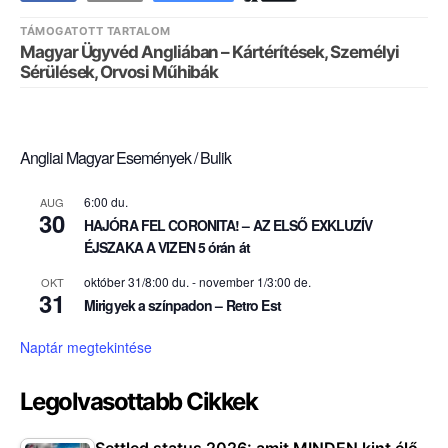
TÁMOGATOTT TARTALOM
Magyar Ügyvéd Angliában – Kártérítések, Személyi
Sérülések, Orvosi Műhibák
Angliai Magyar Események / Bulik
6:00 du.
AUG
30
HAJÓRA FEL CORONITA! – AZ ELSŐ EXKLUZÍV
ÉJSZAKA A VIZEN 5 órán át
október 31/8:00 du.
-
november 1/3:00 de.
OKT
31
Mirigyek a színpadon – Retro Est
Naptár megtekintése
Legolvasottabb Cikkek