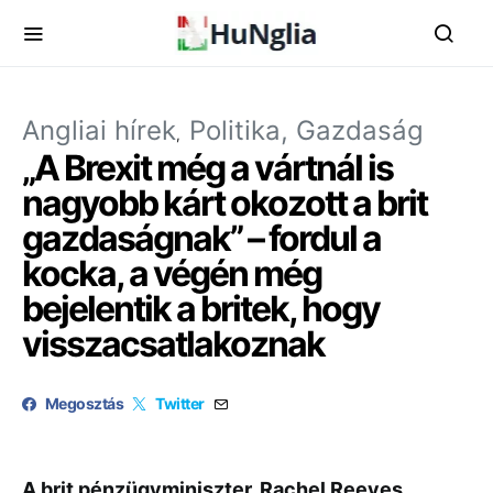
Angliai hírek
Politika, Gazdaság
„A Brexit még a vártnál is
nagyobb kárt okozott a brit
gazdaságnak” – fordul a
kocka, a végén még
bejelentik a britek, hogy
visszacsatlakoznak
Megosztás
Twitter
A brit pénzügyminiszter, Rachel Reeves