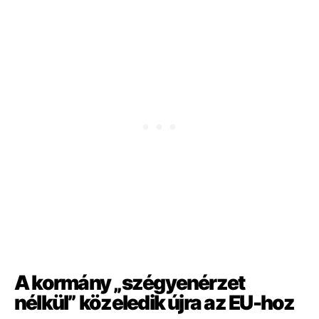
A kormány „szégyenérzet
nélkül” közeledik újra az EU-hoz