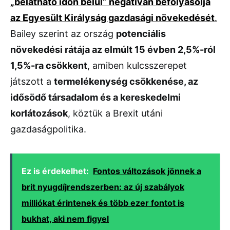
„belátható időn belül” negatívan befolyásolja
az Egyesült Királyság gazdasági növekedését
.
Bailey szerint az ország
potenciális
növekedési rátája az elmúlt 15 évben 2,5%-ról
1,5%-ra csökkent
, amiben kulcsszerepet
játszott a
termelékenység csökkenése, az
idősödő társadalom és a kereskedelmi
korlátozások
, köztük a Brexit utáni
gazdaságpolitika.
Ez is érdekelhet:
Fontos változások jönnek a
brit nyugdíjrendszerben: az új szabályok
milliókat érintenek és több ezer fontot is
bukhat, aki nem figyel