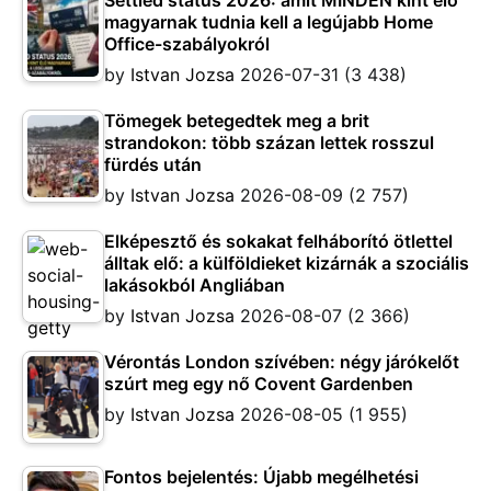
Settled status 2026: amit MINDEN kint élő
magyarnak tudnia kell a legújabb Home
Office-szabályokról
by
Istvan Jozsa
2026-07-31
(3 438)
Tömegek betegedtek meg a brit
strandokon: több százan lettek rosszul
fürdés után
by
Istvan Jozsa
2026-08-09
(2 757)
Elképesztő és sokakat felháborító ötlettel
álltak elő: a külföldieket kizárnák a szociális
lakásokból Angliában
by
Istvan Jozsa
2026-08-07
(2 366)
Vérontás London szívében: négy járókelőt
szúrt meg egy nő Covent Gardenben
by
Istvan Jozsa
2026-08-05
(1 955)
Fontos bejelentés: Újabb megélhetési