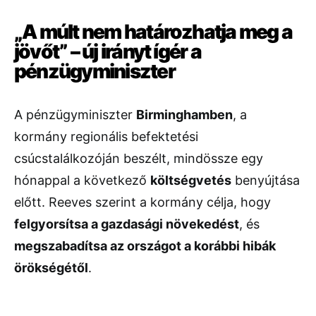
„A múlt nem határozhatja meg a
jövőt” – új irányt ígér a
pénzügyminiszter
A pénzügyminiszter
Birminghamben
, a
kormány regionális befektetési
csúcstalálkozóján beszélt, mindössze egy
hónappal a következő
költségvetés
benyújtása
előtt. Reeves szerint a kormány célja, hogy
felgyorsítsa a gazdasági növekedést
, és
megszabadítsa az országot a korábbi hibák
örökségétől
.