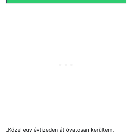
„Közel egy évtizeden át óvatosan kerültem,