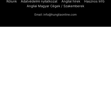
Rólunk
Adatvédelmi nyilatkozat
Angliai hírek
Hasznos Infó
Angliai Magyar Cégek / Szakemberek
Email: info@hungliaonline.com