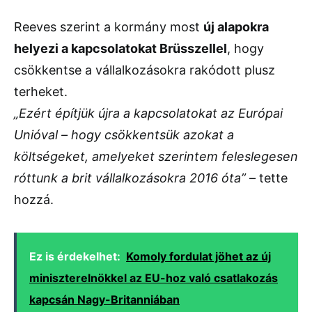
Reeves szerint a kormány most
új alapokra
helyezi a kapcsolatokat Brüsszellel
, hogy
csökkentse a vállalkozásokra rakódott plusz
terheket.
„Ezért építjük újra a kapcsolatokat az Európai
Unióval – hogy csökkentsük azokat a
költségeket, amelyeket szerintem feleslegesen
róttunk a brit vállalkozásokra 2016 óta”
– tette
hozzá.
Ez is érdekelhet:
Komoly fordulat jöhet az új
miniszterelnökkel az EU-hoz való csatlakozás
kapcsán Nagy-Britanniában