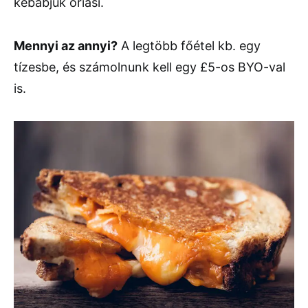
kebabjuk óriási.
Mennyi az annyi?
A legtöbb főétel kb. egy
tízesbe, és számolnunk kell egy £5-os BYO-val
is.