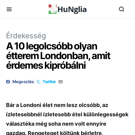
Érdekesség
A 10 legolcsóbb olyan
étterem Londonban, amit
érdemes kipróbálni
Megosztás
Twitter
Bár a Londoni élet nem lesz olcsóbb, az
ízletesebbnél ízletesebb étel különlegességek
választéka még soha nem volt ennyire
gazdag. Rengeteget költünk bérletre,