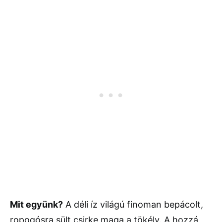
Mit együnk?
A déli íz világú finoman bepácolt,
ropogósra sült csirke maga a tökély. A hozzá