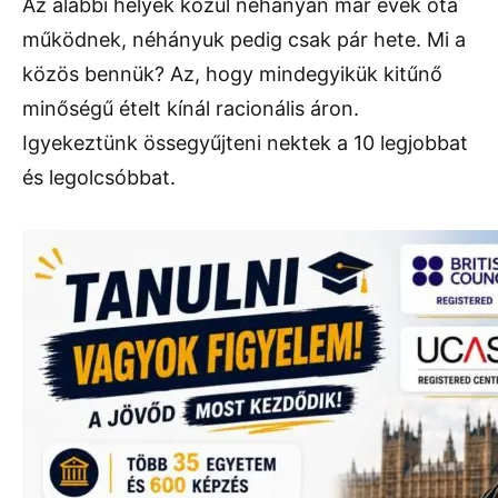
Az alábbi helyek közül néhányan már évek óta
működnek, néhányuk pedig csak pár hete. Mi a
közös bennük? Az, hogy mindegyikük kitűnő
minőségű ételt kínál racionális áron.
Igyekeztünk össegyűjteni nektek a 10 legjobbat
és legolcsóbbat.