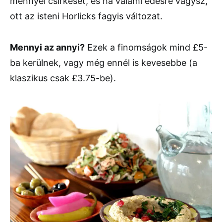
mennyei csirkéset, és ha valami édesre vágysz,
ott az isteni Horlicks fagyis változat.
Mennyi az annyi?
Ezek a finomságok mind £5-
ba kerülnek, vagy még ennél is kevesebbe (a
klaszikus csak £3.75-be).