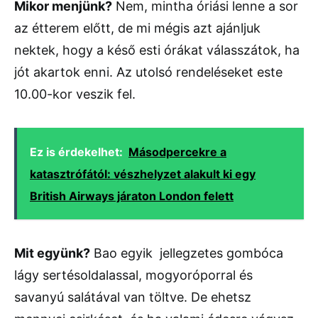
Mikor menjünk?
Nem, mintha óriási lenne a sor
az étterem előtt, de mi mégis azt ajánljuk
nektek, hogy a késő esti órákat válasszátok, ha
jót akartok enni. Az utolsó rendeléseket este
10.00-kor veszik fel.
Ez is érdekelhet:
Másodpercekre a
katasztrófától: vészhelyzet alakult ki egy
British Airways járaton London felett
Mit együnk?
Bao egyik jellegzetes gombóca
lágy sertésoldalassal, mogyoróporral és
savanyú salátával van töltve. De ehetsz