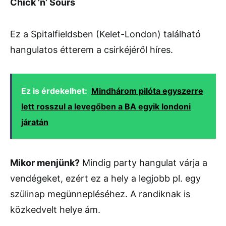
Chick ’n’ Sours
Ez a Spitalfieldsben (Kelet-London) található
hangulatos étterem a csirkéjéről híres.
Ez is érdekelhet:
Mindhárom pilóta egyszerre
lett rosszul a levegőben a BA egyik londoni
járatán
Mikor menjünk?
Mindig party hangulat várja a
vendégeket, ezért ez a hely a legjobb pl. egy
szülinap megünnepléséhez. A randiknak is
közkedvelt helye ám.