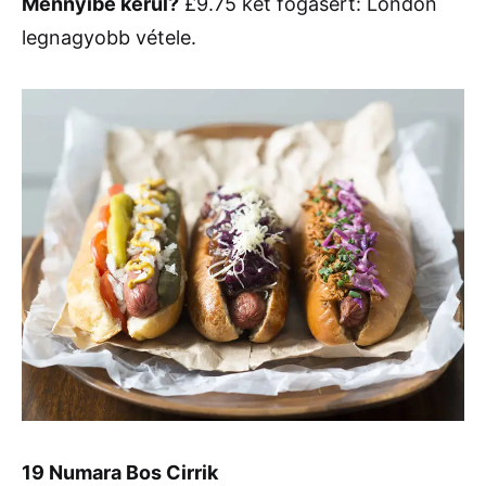
Mennyibe kerül?
£9.75 két fogásért: London
legnagyobb vétele.
19 Numara Bos Cirrik