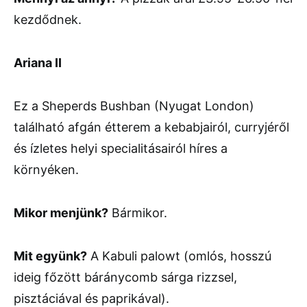
kezdődnek.
Ariana II
Ez a Sheperds Bushban (Nyugat London)
található afgán étterem a kebabjairól, curryjéről
és ízletes helyi specialitásairól híres a
környéken.
Mikor menjünk?
Bármikor.
Mit együnk?
A Kabuli palowt (omlós, hosszú
ideig főzött báránycomb sárga rizzsel,
pisztáciával és paprikával).