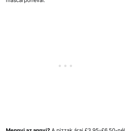
mascarponeval.
Mennyi az annyi?
A pizzak árai £3.95-£6.50-nél