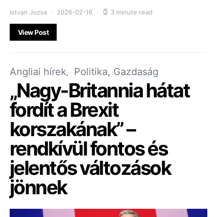
Istvan Jozsa
2026-02-16
3 minute read
View Post
Angliai hírek
Politika, Gazdaság
„Nagy-Britannia hátat
fordít a Brexit
korszakának” –
rendkívül fontos és
jelentős változások
jönnek