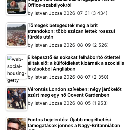
Office-szabályokról
by
Istvan Jozsa
2026-07-31
(3 434)
Tömegek betegedtek meg a brit
strandokon: több százan lettek rosszul
fürdés után
by
Istvan Jozsa
2026-08-09
(2 526)
Elképesztő és sokakat felháborító ötlettel
álltak elő: a külföldieket kizárnák a szociális
lakásokból Angliában
by
Istvan Jozsa
2026-08-07
(2 350)
Vérontás London szívében: négy járókelőt
szúrt meg egy nő Covent Gardenben
by
Istvan Jozsa
2026-08-05
(1 953)
Fontos bejelentés: Újabb megélhetési
támogatások jönnek a Nagy-Britanniában