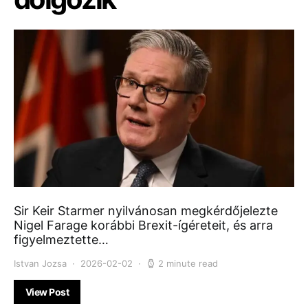
Sir Keir Starmer nyilvánosan megkérdőjelezte
Nigel Farage korábbi Brexit-ígéreteit, és arra
figyelmeztette…
Istvan Jozsa
2026-02-02
2 minute read
View Post