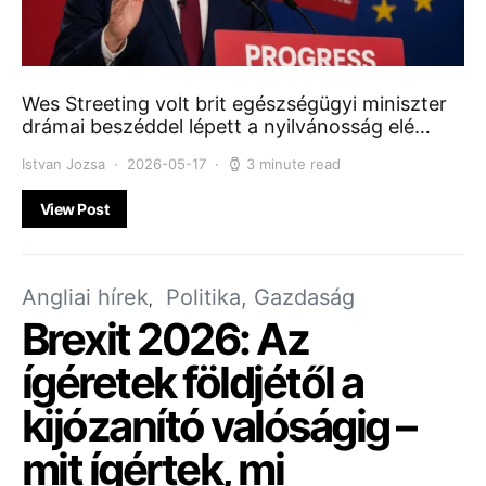
Wes Streeting volt brit egészségügyi miniszter
drámai beszéddel lépett a nyilvánosság elé…
Istvan Jozsa
2026-05-17
3 minute read
View Post
Angliai hírek
Politika, Gazdaság
Brexit 2026: Az
ígéretek földjétől a
kijózanító valóságig –
mit ígértek, mi