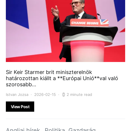
Sir Keir Starmer brit miniszterelnök
határozottan kiállt a **Európai Unió**val való
szorosabb…
Istvan Jozsa
2026-02-15
2 minute read
View Post
Angliai hírek
Politika, Gazdaság