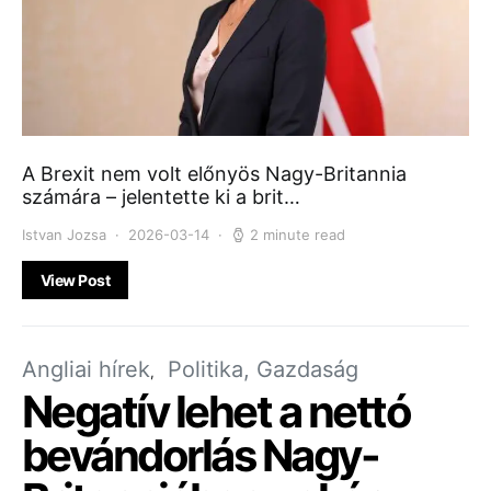
A Brexit nem volt előnyös Nagy-Britannia
számára – jelentette ki a brit…
Istvan Jozsa
2026-03-14
2 minute read
View Post
Angliai hírek
Politika, Gazdaság
Negatív lehet a nettó
bevándorlás Nagy-