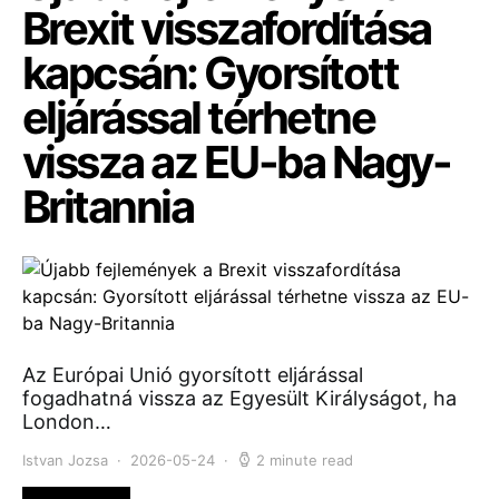
Brexit visszafordítása
kapcsán: Gyorsított
eljárással térhetne
vissza az EU-ba Nagy-
Britannia
Az Európai Unió gyorsított eljárással
fogadhatná vissza az Egyesült Királyságot, ha
London…
Istvan Jozsa
2026-05-24
2 minute read