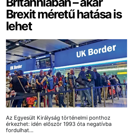
Britanniában – akár
Brexit méretű hatása is
lehet
Az Egyesült Királyság történelmi ponthoz
érkezhet: idén először 1993 óta negatívba
fordulhat…