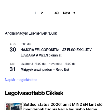
Bejegyzések la
1
2
…
49
Next
Angliai Magyar Események / Bulik
6:00 du.
AUG
30
HAJÓRA FEL CORONITA! – AZ ELSŐ EXKLUZÍV
ÉJSZAKA A VIZEN 5 órán át
október 31/8:00 du.
-
november 1/3:00 de.
OKT
31
Mirigyek a színpadon – Retro Est
Naptár megtekintése
Legolvasottabb Cikkek
Settled status 2026: amit MINDEN kint élő
magyarnak tudnia kell a legújabb Home