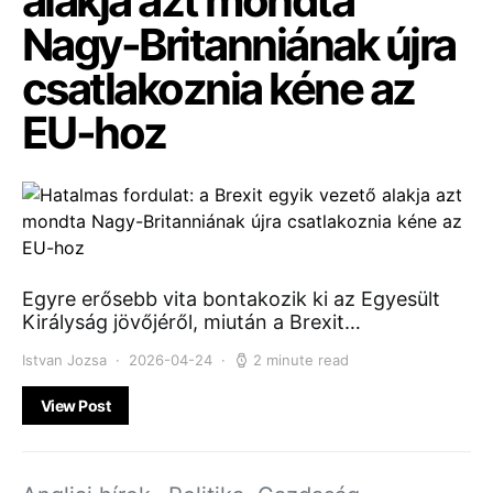
alakja azt mondta
Nagy-Britanniának újra
csatlakoznia kéne az
EU-hoz
Egyre erősebb vita bontakozik ki az Egyesült
Királyság jövőjéről, miután a Brexit…
Istvan Jozsa
2026-04-24
2 minute read
View Post