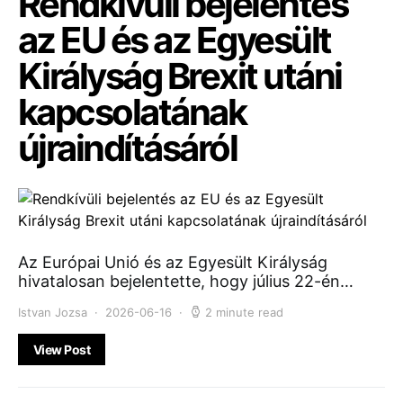
Rendkívüli bejelentés
az EU és az Egyesült
Királyság Brexit utáni
kapcsolatának
újraindításáról
Az Európai Unió és az Egyesült Királyság
hivatalosan bejelentette, hogy július 22-én…
Istvan Jozsa
2026-06-16
2 minute read
View Post