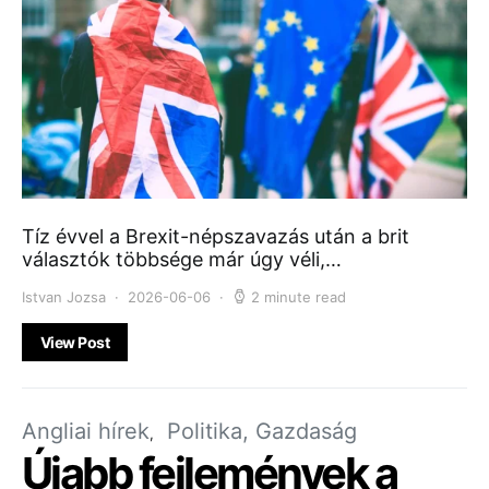
Tíz évvel a Brexit-népszavazás után a brit
választók többsége már úgy véli,…
Istvan Jozsa
2026-06-06
2 minute read
View Post
Angliai hírek
Politika, Gazdaság
Újabb fejlemények a