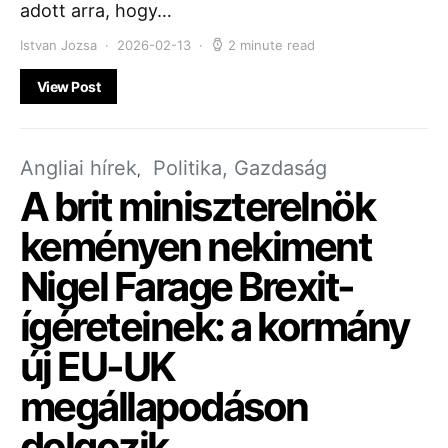
adott arra, hogy…
Istvan Jozsa
2026-02-13
2 minute read
View Post
Angliai hírek
Politika, Gazdaság
A brit miniszterelnök
keményen nekiment
Nigel Farage Brexit-
ígéreteinek: a kormány
új EU-UK
megállapodáson
dolgozik