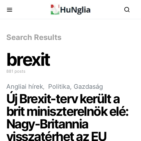
Search Results
brexit
881 posts
Angliai hírek
Politika, Gazdaság
Új Brexit-terv került a
brit miniszterelnök elé:
Nagy-Britannia
visszatérhet az EU