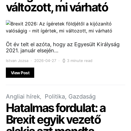
változott, mi várható
Öt év telt el azóta, hogy az Egyesült Királyság
2021. január elsején…
Istvan Jozsa
2026-04-27
3 minute read
View Post
Angliai hírek
Politika, Gazdaság
Hatalmas fordulat: a
Brexit egyik vezető