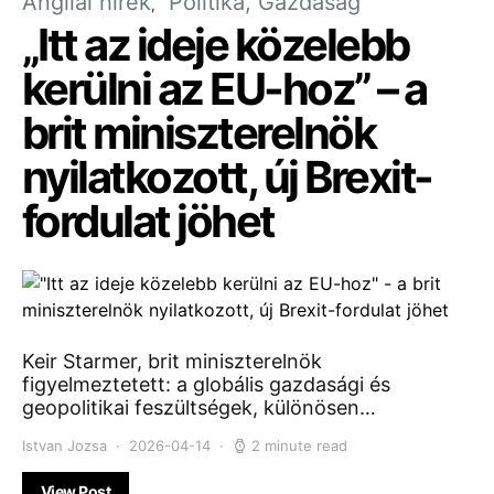
Angliai hírek
Politika, Gazdaság
„Itt az ideje közelebb
kerülni az EU-hoz” – a
brit miniszterelnök
nyilatkozott, új Brexit-
fordulat jöhet
Keir Starmer, brit miniszterelnök
figyelmeztetett: a globális gazdasági és
geopolitikai feszültségek, különösen…
Istvan Jozsa
2026-04-14
2 minute read
View Post