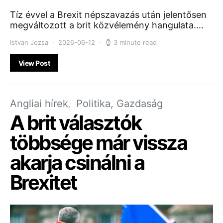
Tíz évvel a Brexit népszavazás után jelentősen
megváltozott a brit közvélemény hangulata.…
Istvan Jozsa
2026-06-12
3 minute read
View Post
Angliai hírek
Politika, Gazdaság
A brit választók
többsége már vissza
akarja csinálni a
Brexitet