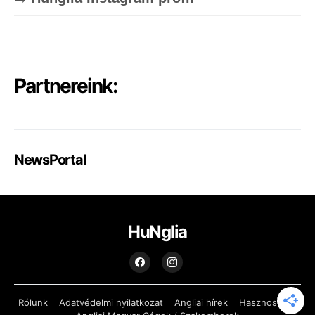
Partnereink:
NewsPortal
HuNglia
Rólunk
Adatvédelmi nyilatkozat
Angliai hírek
Hasznos Infó