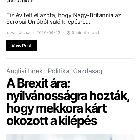
Tíz év telt el azóta, hogy Nagy-Britannia az
Európai Unióból való kilépésre…
Istvan Jozsa
2026-06-23
5 minute read
View Post
Angliai hírek
Politika, Gazdaság
A Brexit ára:
nyilvánosságra hozták,
hogy mekkora kárt
okozott a kilépés