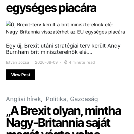
egységes piacára
Egy új, Brexit utáni stratégiai terv került Andy
Burnham brit miniszterelnök elé,…
Istvan Jozsa
2026-08-09
4 minute read
View Post
Angliai hírek
Politika, Gazdaság
„A Brexit olyan, mintha
Nagy-Britannia saját