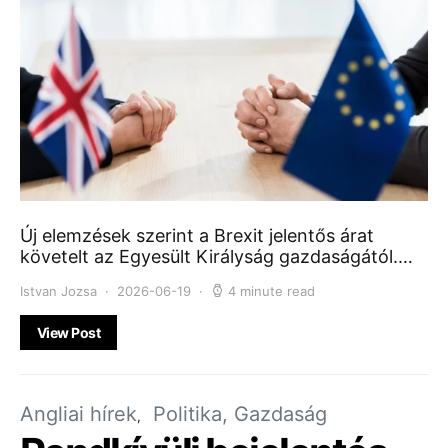
Új elemzések szerint a Brexit jelentős árat
követelt az Egyesült Királyság gazdaságától.…
Istvan Jozsa
2026-06-19
4 minute read
View Post
Angliai hírek
Politika, Gazdaság