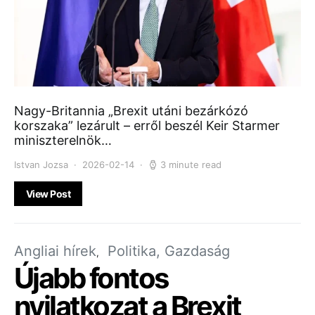
Nagy-Britannia „Brexit utáni bezárkózó
korszaka” lezárult – erről beszél Keir Starmer
miniszterelnök…
Istvan Jozsa
2026-02-14
3 minute read
View Post
Angliai hírek
Politika, Gazdaság
Újabb fontos
nyilatkozat a Brexit