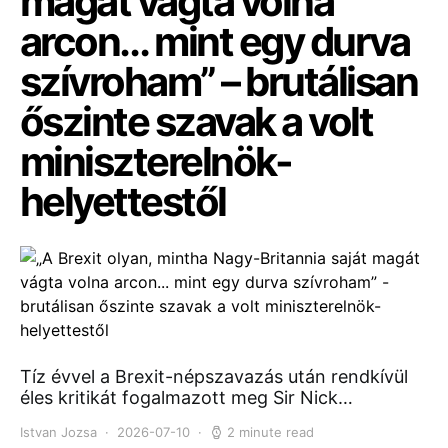
magát vágta volna
arcon… mint egy durva
szívroham” – brutálisan
őszinte szavak a volt
miniszterelnök-
helyettestől
Tíz évvel a Brexit-népszavazás után rendkívül
éles kritikát fogalmazott meg Sir Nick…
Istvan Jozsa
2026-07-10
2 minute read