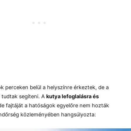
 perceken belül a helyszínre érkeztek, de a
tudtak segíteni. A
kutya lefoglalásra és
 de fajtáját a hatóságok egyelőre nem hozták
endőrség közleményében hangsúlyozta: