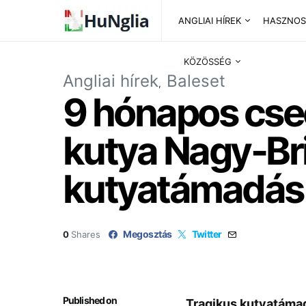
ANGLIAI HÍREK
HASZNOS
KÖZÖSSÉG
Angliai hírek
Baleset
9 hónapos cse
kutya Nagy-Br
kutyatámadás
Megosztás
Twitter
0
Shares
Published on
Tragikus kutyatáma