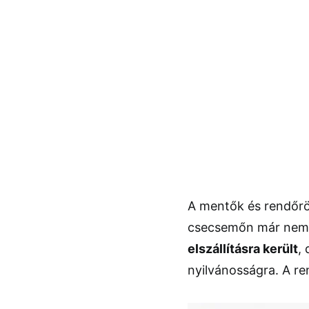
A mentők és rendőrök
csecsemőn már nem 
elszállításra került
,
nyilvánosságra. A r