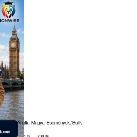
Angliai Magyar Események / Bulik
6:00 du.
AUG