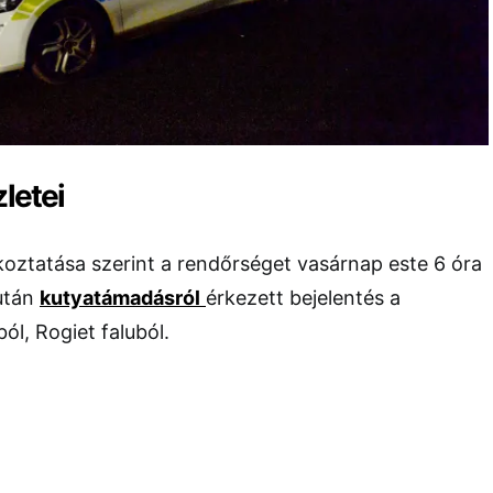
zletei
koztatása szerint a rendőrséget vasárnap este 6 óra
iután
kutya­támadásról
érkezett bejelentés a
l, Rogiet faluból.