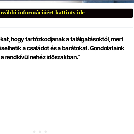
ovábbi információért kattints ide
okat, hogy tartózkodjanak a találgatásoktól, mert
selhetik a családot és a barátokat. Gondolataink
a rendkívül nehéz időszakban.”