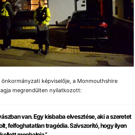
t önkormányzati képviselője, a Monmouthshire
gja megrendülten nyilatkozott:
ászban van. Egy kisbaba elvesztése, aki a szeretet
lt, felfoghatatlan tragédia. Szívszorító, hogy ilyen
ellett meghalnia.”