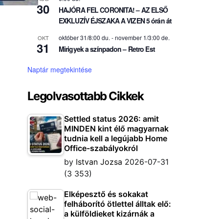
30
HAJÓRA FEL CORONITA! – AZ ELSŐ
EXKLUZÍV ÉJSZAKA A VIZEN 5 órán át
október 31/8:00 du.
-
november 1/3:00 de.
OKT
31
Mirigyek a színpadon – Retro Est
Naptár megtekintése
Legolvasottabb Cikkek
Settled status 2026: amit
MINDEN kint élő magyarnak
tudnia kell a legújabb Home
Office-szabályokról
by
Istvan Jozsa
2026-07-31
(3 353)
Elképesztő és sokakat
felháborító ötlettel álltak elő:
a külföldieket kizárnák a