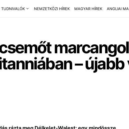
 TUDNIVALÓK
NEMZETKÖZI HÍREK
MAGYAR HÍREK
ANGLIAI M
csemőt marcangolt
itanniában – újabb
dás rázta meg Délkelet-Walest: egy mindössze