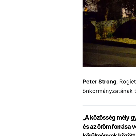
Peter Strong
, Rogie
önkormányzatának ta
„A közösség mély gy
és az öröm forrása vo
körülmények között k