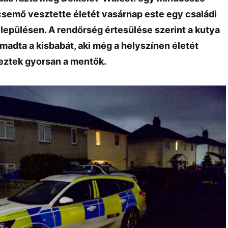
semő vesztette életét vasárnap este egy családi
elepülésen. A rendőrség értesülése szerint a kutya
adta a kisbabát, aki még a helyszínen életét
keztek gyorsan a mentők.