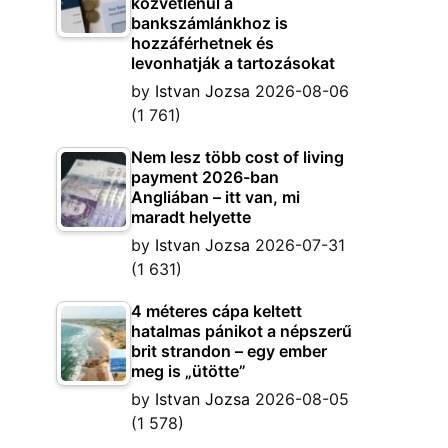
közvetlenül a
bankszámlánkhoz is
hozzáférhetnek és
levonhatják a tartozásokat
by
Istvan Jozsa
2026-08-06
(1 761)
Nem lesz több cost of living
payment 2026-ban
Angliában – itt van, mi
maradt helyette
by
Istvan Jozsa
2026-07-31
(1 631)
4 méteres cápa keltett
hatalmas pánikot a népszerű
brit strandon – egy ember
meg is „ütötte”
by
Istvan Jozsa
2026-08-05
(1 578)