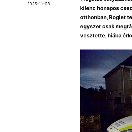
2025-11-03
kilenc hónapos csec
otthonban, Rogiet t
egyszer csak megtám
vesztette, hiába ér