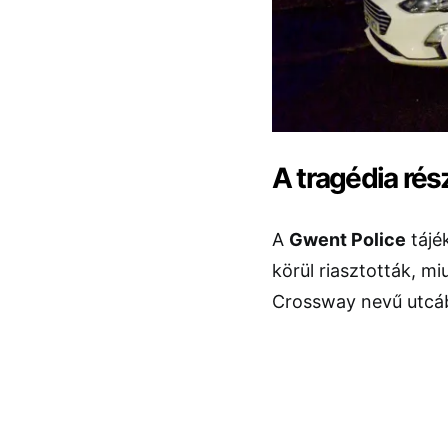
A tragédia rés
A
Gwent Police
tájé
körül riasztották, m
Crossway nevű utcábó