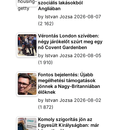
szociális lakásokból
Angliában
by
Istvan Jozsa
2026-08-07
(2 162)
Vérontás London szívében:
négy járókelőt szúrt meg egy
nő Covent Gardenben
by
Istvan Jozsa
2026-08-05
(1 910)
Fontos bejelentés: Újabb
megélhetési támogatások
jönnek a Nagy-Britanniában
élőknek
by
Istvan Jozsa
2026-08-02
(1 872)
Komoly szigorítás jön az
Egyesült Királyságban: már