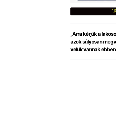
T
„Arra kérjük a lakos
azok súlyosan megvi
velük vannak ebben 