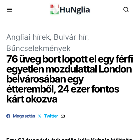
Angliai hírek
Bulvár hír
Bűncselekmények
76 üveg bort lopott el egy férfi
egyetlen mozdulattal London
belvárosában egy
étteremből, 24 ezer fontos
kárt okozva
Megosztás
Twitter