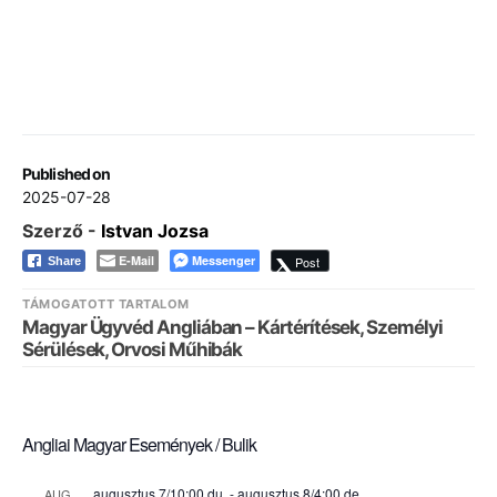
Published on
2025-07-28
Szerző -
Istvan Jozsa
E-Mail
Messenger
Post
Share
TÁMOGATOTT TARTALOM
Magyar Ügyvéd Angliában – Kártérítések, Személyi
Sérülések, Orvosi Műhibák
Angliai Magyar Események / Bulik
augusztus 7/10:00 du.
-
augusztus 8/4:00 de.
AUG