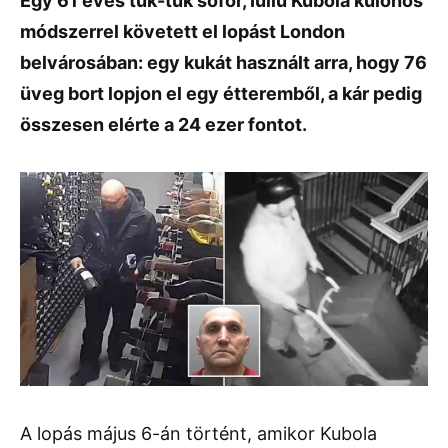
Egy 61 éves tuk-tuk sofőr, Iuliu Kubola különös
módszerrel követett el lopást London
belvárosában: egy kukát használt arra, hogy 76
üveg bort lopjon el egy étteremből, a kár pedig
összesen elérte a 24 ezer fontot.
A lopás május 6-án történt, amikor Kubola