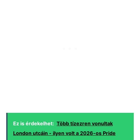
Ez is érdekelhet:
Több tízezren vonultak
London utcáin - ilyen volt a 2026-os Pride