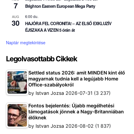
7
Brighton Eastern European Mega Party
6:00 du.
AUG
30
HAJÓRA FEL CORONITA! – AZ ELSŐ EXKLUZÍV
ÉJSZAKA A VIZEN 5 órán át
Naptár megtekintése
Legolvasottabb Cikkek
Settled status 2026: amit MINDEN kint élő
magyarnak tudnia kell a legújabb Home
Office-szabályokról
by
Istvan Jozsa
2026-07-31
(3 237)
Fontos bejelentés: Újabb megélhetési
támogatások jönnek a Nagy-Britanniában
élőknek
by
Istvan Jozsa
2026-08-02
(1 837)