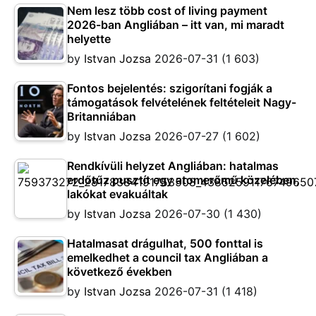
Nem lesz több cost of living payment
2026-ban Angliában – itt van, mi maradt
helyette
by
Istvan Jozsa
2026-07-31
(1 603)
Fontos bejelentés: szigorítani fogják a
támogatások felvételének feltételeit Nagy-
Britanniában
by
Istvan Jozsa
2026-07-27
(1 602)
Rendkívüli helyzet Angliában: hatalmas
erdőtűz pusztít egy atomerőmű közelében,
lakókat evakuáltak
by
Istvan Jozsa
2026-07-30
(1 430)
Hatalmasat drágulhat, 500 fonttal is
emelkedhet a council tax Angliában a
következő években
by
Istvan Jozsa
2026-07-31
(1 418)