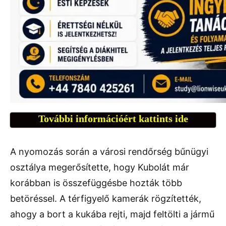
További információért kattints ide
A nyomozás során a városi rendőrség bűnügyi
osztálya megerősítette, hogy Kubolát már
korábban is összefüggésbe hozták több
betöréssel. A térfigyelő kamerák rögzítették,
ahogy a bort a kukába rejti, majd feltölti a jármű