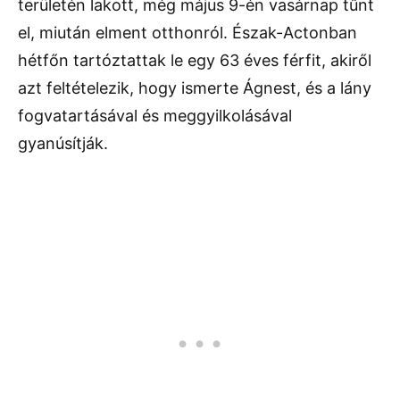
területén lakott, még május 9-én vasárnap tűnt
el, miután elment otthonról. Észak-Actonban
hétfőn tartóztattak le egy 63 éves férfit, akiről
azt feltételezik, hogy ismerte Ágnest, és a lány
fogvatartásával és meggyilkolásával
gyanúsítják.