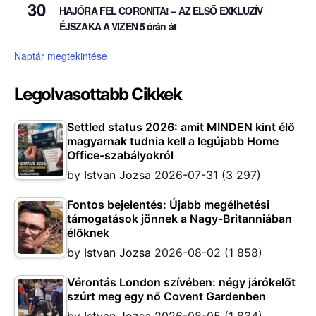
30
HAJÓRA FEL CORONITA! – AZ ELSŐ EXKLUZÍV
ÉJSZAKA A VIZEN 5 órán át
Naptár megtekintése
Legolvasottabb Cikkek
Settled status 2026: amit MINDEN kint élő
magyarnak tudnia kell a legújabb Home
Office-szabályokról
by
Istvan Jozsa
2026-07-31
(3 297)
Fontos bejelentés: Újabb megélhetési
támogatások jönnek a Nagy-Britanniában
élőknek
by
Istvan Jozsa
2026-08-02
(1 858)
Vérontás London szívében: négy járókelőt
szúrt meg egy nő Covent Gardenben
by
Istvan Jozsa
2026-08-05
(1 834)