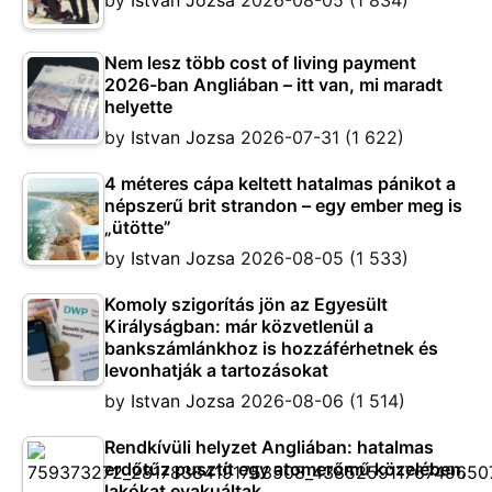
Nem lesz több cost of living payment
2026-ban Angliában – itt van, mi maradt
helyette
by
Istvan Jozsa
2026-07-31
(1 622)
4 méteres cápa keltett hatalmas pánikot a
népszerű brit strandon – egy ember meg is
„ütötte”
by
Istvan Jozsa
2026-08-05
(1 533)
Komoly szigorítás jön az Egyesült
Királyságban: már közvetlenül a
bankszámlánkhoz is hozzáférhetnek és
levonhatják a tartozásokat
by
Istvan Jozsa
2026-08-06
(1 514)
Rendkívüli helyzet Angliában: hatalmas
erdőtűz pusztít egy atomerőmű közelében,
lakókat evakuáltak