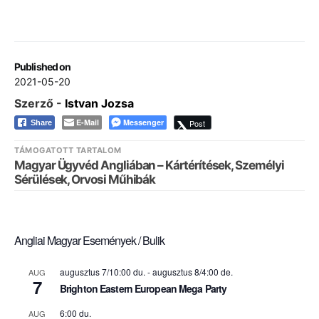
Published on
2021-05-20
Szerző -
Istvan Jozsa
E-Mail
Messenger
Post
Share
TÁMOGATOTT TARTALOM
Magyar Ügyvéd Angliában – Kártérítések, Személyi
Sérülések, Orvosi Műhibák
Angliai Magyar Események / Bulik
augusztus 7/10:00 du.
-
augusztus 8/4:00 de.
AUG
7
Brighton Eastern European Mega Party
6:00 du.
AUG