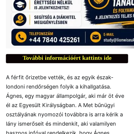
További információért kattints ide
A férfit őrizetbe vették, és az egyik észak-
londoni rendőrségen folyik a kihallgatása.
Ágnes, egy magyar állampolgár, aki már öt éve
él az Egyesült Királyságban. A Met bűnügyi
osztályának nyomozói továbbra is arra kérik a
lány ismerőseit és mindenkit, aki valamilyen
hasznos infóval rendelkezik, hogy Ágnes