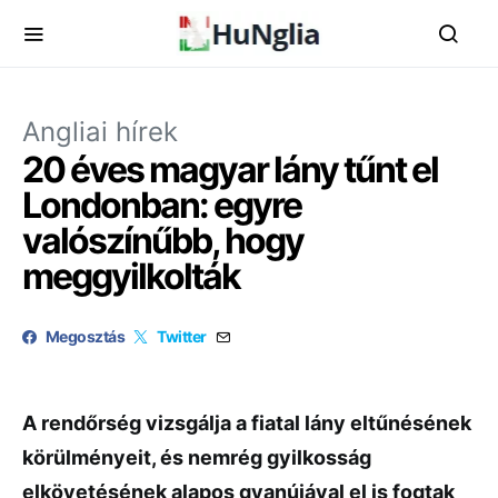
Angliai hírek
20 éves magyar lány tűnt el
Londonban: egyre
valószínűbb, hogy
meggyilkolták
Megosztás
Twitter
A rendőrség vizsgálja a fiatal lány eltűnésének
körülményeit, és nemrég gyilkosság
elkövetésének alapos gyanújával el is fogtak