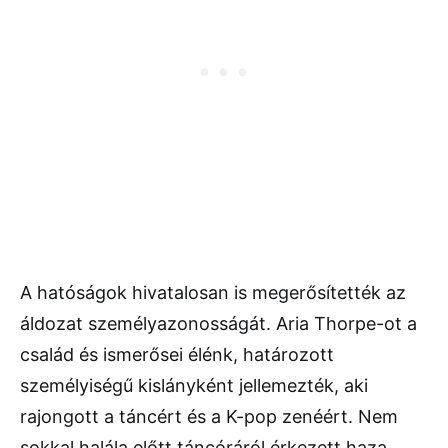
A hatóságok hivatalosan is megerősítették az
áldozat személyazonosságát. Aria Thorpe-ot a
család és ismerősei élénk, határozott
személyiségű kislányként jellemezték, aki
rajongott a táncért és a K-pop zenéért. Nem
sokkal halála előtt táncóráról érkezett haza,