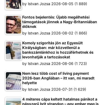
by
Istvan Jozsa
2026-08-05
(1 889)
Fontos bejelentés: Újabb megélhetési
támogatások jönnek a Nagy-Britanniában
élőknek
by
Istvan Jozsa
2026-08-02
(1 866)
Komoly szigorítás jön az Egyesült
Királyságban: már közvetlenül a
bankszámlánkhoz is hozzáférhetnek és
levonhatják a tartozásokat
by
Istvan Jozsa
2026-08-06
(1 723)
Nem lesz több cost of living payment
2026-ban Angliában – itt van, mi maradt
helyette
by
Istvan Jozsa
2026-07-31
(1 629)
4 méteres cápa keltett hatalmas pánikot a
népszerű brit strandon – egy ember meg is