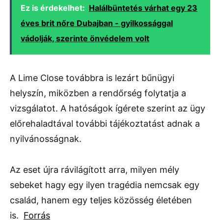
Ez is érdekelhet:
Halálbüntetés várhat egy 23
éves brit nőre Dubajban - gyilkossággal
vádolják, szerinte önvédelem volt
A Lime Close továbbra is lezárt bűnügyi
helyszín, miközben a rendőrség folytatja a
vizsgálatot. A hatóságok ígérete szerint az ügy
előrehaladtával további tájékoztatást adnak a
nyilvánosságnak.
Az eset újra rávilágított arra, milyen mély
sebeket hagy egy ilyen tragédia nemcsak egy
család, hanem egy teljes közösség életében
is.
Forrás