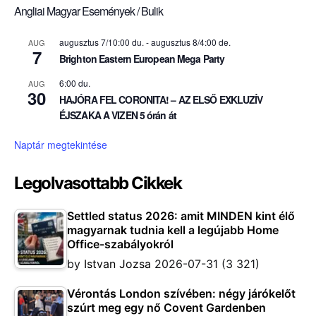
Angliai Magyar Események / Bulik
augusztus 7/10:00 du.
-
augusztus 8/4:00 de.
AUG
7
Brighton Eastern European Mega Party
6:00 du.
AUG
30
HAJÓRA FEL CORONITA! – AZ ELSŐ EXKLUZÍV
ÉJSZAKA A VIZEN 5 órán át
Naptár megtekintése
Legolvasottabb Cikkek
Settled status 2026: amit MINDEN kint élő
magyarnak tudnia kell a legújabb Home
Office-szabályokról
by
Istvan Jozsa
2026-07-31
(3 321)
Vérontás London szívében: négy járókelőt
szúrt meg egy nő Covent Gardenben