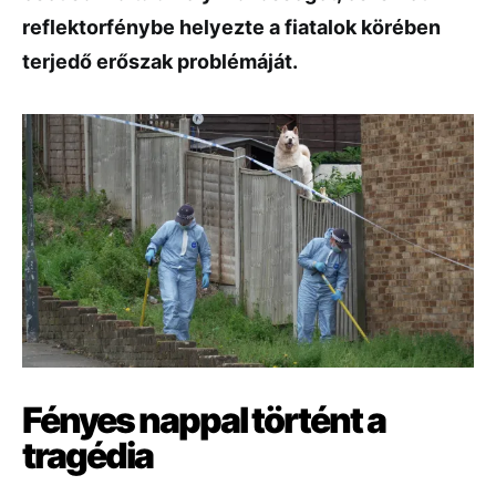
reflektorfénybe helyezte a fiatalok körében
terjedő erőszak problémáját.
Fényes nappal történt a
tragédia