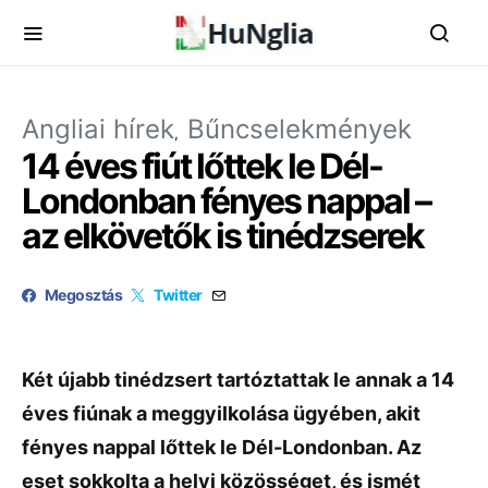
Angliai hírek
Bűncselekmények
14 éves fiút lőttek le Dél-
Londonban fényes nappal –
az elkövetők is tinédzserek
Megosztás
Twitter
Két újabb tinédzsert tartóztattak le annak a 14
éves fiúnak a meggyilkolása ügyében, akit
fényes nappal lőttek le Dél-Londonban. Az
eset sokkolta a helyi közösséget, és ismét