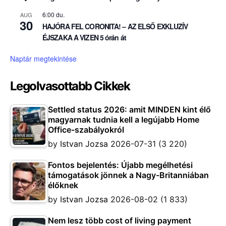
6:00 du.
AUG
30
HAJÓRA FEL CORONITA! – AZ ELSŐ EXKLUZÍV
ÉJSZAKA A VIZEN 5 órán át
Naptár megtekintése
Legolvasottabb Cikkek
Settled status 2026: amit MINDEN kint élő
magyarnak tudnia kell a legújabb Home
Office-szabályokról
by
Istvan Jozsa
2026-07-31
(3 220)
Fontos bejelentés: Újabb megélhetési
támogatások jönnek a Nagy-Britanniában
élőknek
by
Istvan Jozsa
2026-08-02
(1 833)
Nem lesz több cost of living payment