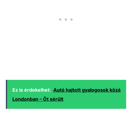
Ez is érdekelhet:
Autó hajtott gyalogosok közé
Londonban – Öt sérült