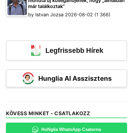
mondta új kolléganőjének, hogy „álmaiban
már találkoztak”
by
Istvan Jozsa
2026-08-02
(1 366)
Legfrissebb Hírek
Hunglia AI Asszisztens
KÖVESS MINKET - CSATLAKOZZ
HuNglia WhatsApp Csatorna