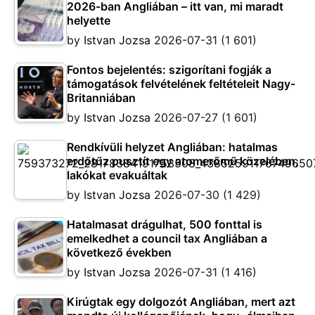
2026-ban Angliában – itt van, mi maradt
helyette
by
Istvan Jozsa
2026-07-31
(1 601)
Fontos bejelentés: szigorítani fogják a
támogatások felvételének feltételeit Nagy-
Britanniában
by
Istvan Jozsa
2026-07-27
(1 601)
Rendkívüli helyzet Angliában: hatalmas
erdőtűz pusztít egy atomerőmű közelében,
lakókat evakuáltak
by
Istvan Jozsa
2026-07-30
(1 429)
Hatalmasat drágulhat, 500 fonttal is
emelkedhet a council tax Angliában a
következő években
by
Istvan Jozsa
2026-07-31
(1 416)
Kirúgtak egy dolgozót Angliában, mert azt