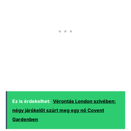
Ez is érdekelhet:
Vérontás London szívében:
négy járókelőt szúrt meg egy nő Covent
Gardenben