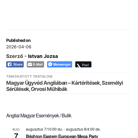
Published on
2026-04-06
Szerző -
Istvan Jozsa
E-Mail
Messenger
Post
Share
TÁMOGATOTT TARTALOM
Magyar Ügyvéd Angliában – Kártérítések, Személyi
Sérülések, Orvosi Műhibák
Angliai Magyar Események / Bulik
augusztus 7/10:00 du.
-
augusztus 8/4:00 de.
AUG
7
Brighton Eastern European Mega Party