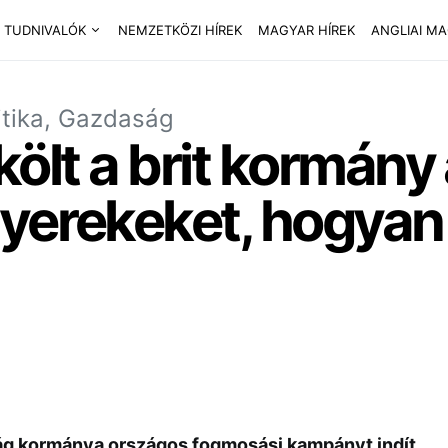
 TUDNIVALÓK
NEMZETKÖZI HÍREK
MAGYAR HÍREK
ANGLIAI M
itika, Gazdaság
 költ a brit kormány
yerekeket, hogyan 
ág kormánya országos fogmosási kampányt indít,