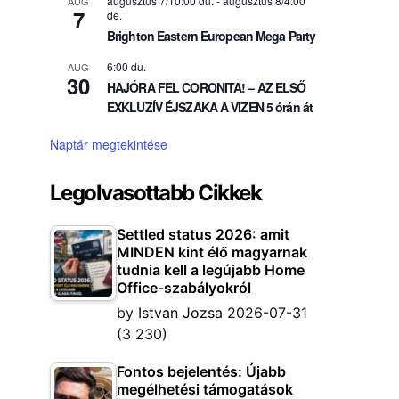
augusztus 7/10:00 du.
-
augusztus 8/4:00
AUG
7
de.
Brighton Eastern European Mega Party
6:00 du.
AUG
30
HAJÓRA FEL CORONITA! – AZ ELSŐ
EXKLUZÍV ÉJSZAKA A VIZEN 5 órán át
Naptár megtekintése
Legolvasottabb Cikkek
Settled status 2026: amit
MINDEN kint élő magyarnak
tudnia kell a legújabb Home
Office-szabályokról
by
Istvan Jozsa
2026-07-31
(3 230)
Fontos bejelentés: Újabb
megélhetési támogatások