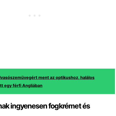
lvasószemüvegért ment az optikushoz, halálos
tt egy férfi Angliában
tnak ingyenesen fogkrémet és