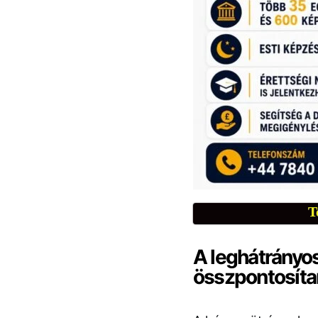
T
A leghátrányo
összpontosít