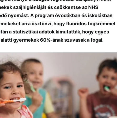
mekek szájhigiéniáját és csökkentse az NHS
edő nyomást. A program óvodákban és iskolákban
ermekeket arra ösztönzi, hogy fluoridos fogkrémmel
tán a statisztikai adatok kimutatták, hogy egyes
v alatti gyermekek 60%-ának szuvasak a fogai.