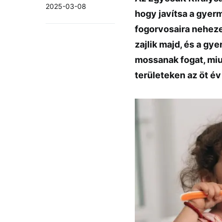
2025-03-08
hogy javítsa a gyer
fogorvosaira nehez
zajlik majd, és a gy
mossanak fogat, miu
területeken az öt é