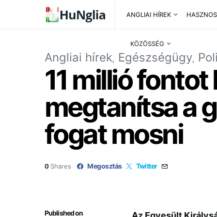
ANGLIAI HÍREK
HASZNOS
KÖZÖSSÉG
Angliai hírek
Egészségügy
Pol
11 millió fontot
megtanítsa a g
fogat mosni
Megosztás
Twitter
0
Shares
Published on
Az Egyesült Királys