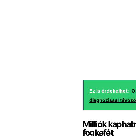
Ez is érdekelhet:
O
diagnózissal távozo
Milliók kapha
fogkefét