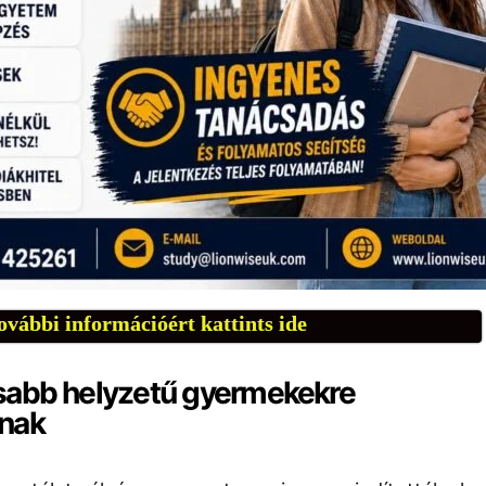
ovábbi információért kattints ide
sabb helyzetű gyermekekre
anak