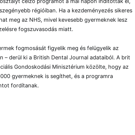
sztályt célzó programot a mai napon indították el,
gszegényebb régióiban. Ha a kezdeményezés sikeres
ríthat meg az NHS, mivel kevesebb gyermeknek lesz
zelésre fogszuvasodás miatt.
rmek fogmosását figyelik meg és felügyelik az
 – derül ki a British Dental Journal adataiból. A brit
ciális Gondoskodási Minisztérium közölte, hogy az
 000 gyermeknek is segíthet, és a programra
ntot fordítanak.