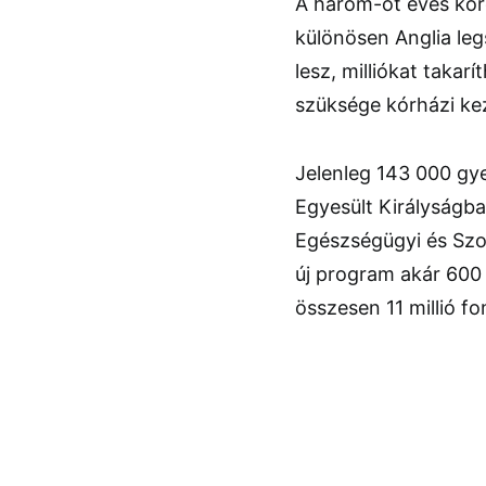
A három-öt éves koro
különösen Anglia le
lesz, milliókat taka
szüksége kórházi ke
Jelenleg 143 000 gye
Egyesült Királyságban
Egészségügyi és Szo
új program akár 600
összesen 11 millió fo