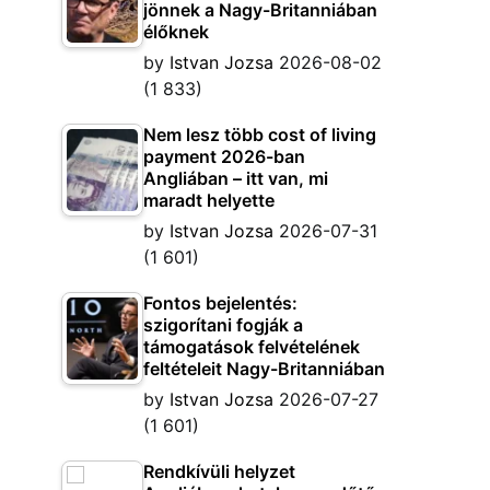
jönnek a Nagy-Britanniában
élőknek
by
Istvan Jozsa
2026-08-02
(1 833)
Nem lesz több cost of living
payment 2026-ban
Angliában – itt van, mi
maradt helyette
by
Istvan Jozsa
2026-07-31
(1 601)
Fontos bejelentés:
szigorítani fogják a
támogatások felvételének
feltételeit Nagy-Britanniában
by
Istvan Jozsa
2026-07-27
(1 601)
Rendkívüli helyzet