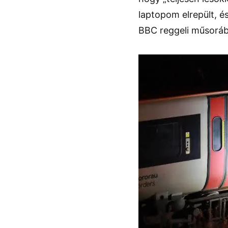
laptopom elrepült, é
BBC reggeli műsorá