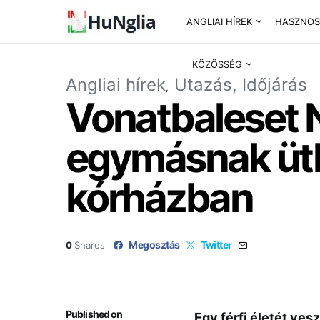
ANGLIAI HÍREK
HASZNOS
KÖZÖSSÉG
Angliai hírek
Utazás, Időjárás
Vonatbaleset 
egymásnak ütkö
kórházban
Megosztás
Twitter
0
Shares
Published on
Egy férfi életét ves