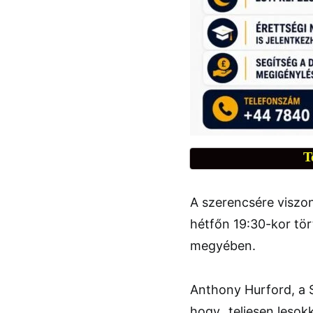
T
A szerencsére viszo
hétfőn 19:30-kor tö
megyében.
Anthony Hurford, a 
hogy „teljesen lesok