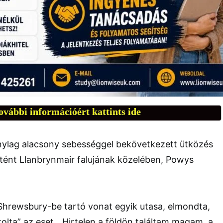
ovábbi információért kattints ide
nylag alacsony sebességgel bekövetkezett ütközés
rtént Llanbrynmair falujának közelében, Powys
Shrewsbury-be tartó vonat egyik utasa, elmondta,
kolta” az eset. „Hirtelen a földön találtam magam, a