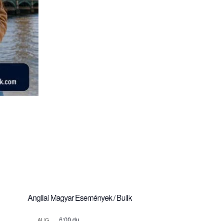
Angliai Magyar Események / Bulik
6:00 du.
AUG