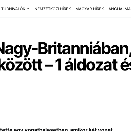
 TUDNIVALÓK
NEMZETKÖZI HÍREK
MAGYAR HÍREK
ANGLIAI M
Nagy-Britanniában,
zött – 1 áldozat 
ztette egy vonatbalesetben, amikor két vonat