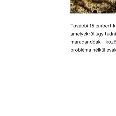
További 15 embert kó
amelyekről úgy tudn
maradandóak – közöl
probléma nélkül evak