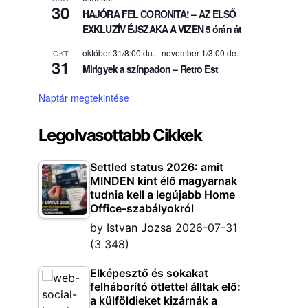
30
HAJÓRA FEL CORONITA! – AZ ELSŐ
EXKLUZÍV ÉJSZAKA A VIZEN 5 órán át
október 31/8:00 du.
-
november 1/3:00 de.
OKT
31
Mirigyek a színpadon – Retro Est
Naptár megtekintése
Legolvasottabb Cikkek
Settled status 2026: amit
MINDEN kint élő magyarnak
tudnia kell a legújabb Home
Office-szabályokról
by
Istvan Jozsa
2026-07-31
(3 348)
Elképesztő és sokakat
felháborító ötlettel álltak elő:
a külföldieket kizárnák a