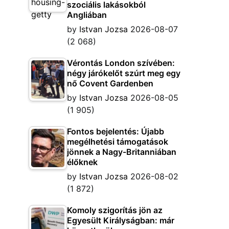
szociális lakásokból
Angliában
by
Istvan Jozsa
2026-08-07
(2 068)
Vérontás London szívében:
négy járókelőt szúrt meg egy
nő Covent Gardenben
by
Istvan Jozsa
2026-08-05
(1 905)
Fontos bejelentés: Újabb
megélhetési támogatások
jönnek a Nagy-Britanniában
élőknek
by
Istvan Jozsa
2026-08-02
(1 872)
Komoly szigorítás jön az
Egyesült Királyságban: már