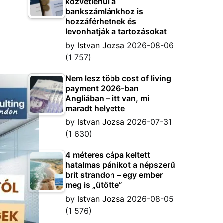
közvetlenül a
bankszámlánkhoz is
hozzáférhetnek és
levonhatják a tartozásokat
by
Istvan Jozsa
2026-08-06
(1 757)
Nem lesz több cost of living
payment 2026-ban
Angliában – itt van, mi
maradt helyette
by
Istvan Jozsa
2026-07-31
(1 630)
4 méteres cápa keltett
hatalmas pánikot a népszerű
brit strandon – egy ember
meg is „ütötte”
by
Istvan Jozsa
2026-08-05
(1 576)