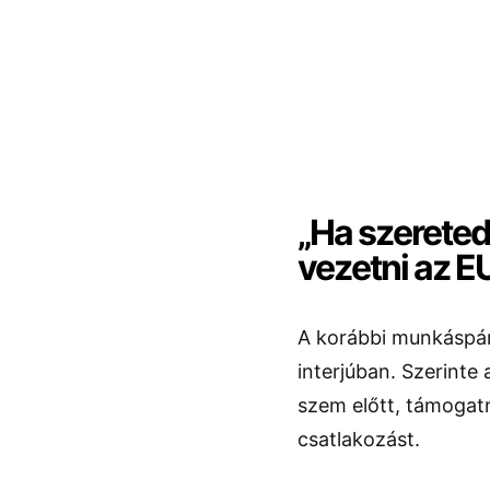
„Ha szereted
vezetni az E
A korábbi munkáspár
interjúban. Szerinte
szem előtt, támogatn
csatlakozást.