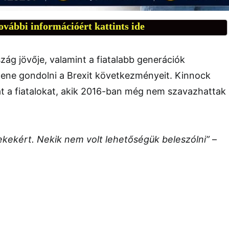
ovábbi információért kattints ide
szág jövője, valamint a fiatalabb generációk
llene gondolni a Brexit következményeit. Kinnock
at a fiatalokat, akik 2016-ban még nem szavazhattak
kekért. Nekik nem volt lehetőségük beleszólni”
–