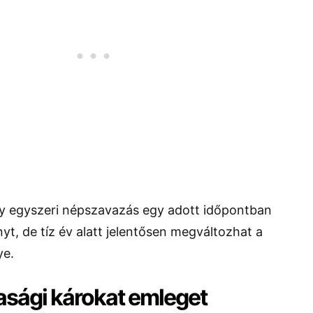
y egyszeri népszavazás egy adott időpontban
yt, de tíz év alatt jelentősen megváltozhat a
ye.
asági károkat emleget