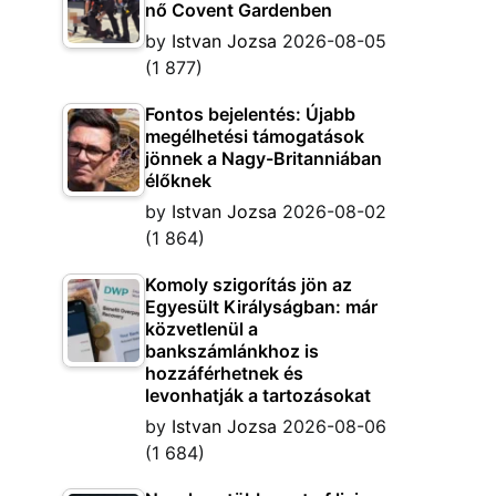
nő Covent Gardenben
by
Istvan Jozsa
2026-08-05
(1 877)
Fontos bejelentés: Újabb
megélhetési támogatások
jönnek a Nagy-Britanniában
élőknek
by
Istvan Jozsa
2026-08-02
(1 864)
Komoly szigorítás jön az
Egyesült Királyságban: már
közvetlenül a
bankszámlánkhoz is
hozzáférhetnek és
levonhatják a tartozásokat
by
Istvan Jozsa
2026-08-06
(1 684)