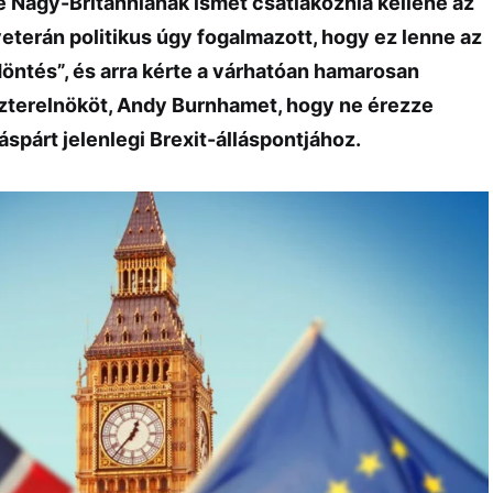
te Nagy-Britanniának ismét csatlakoznia kellene az
eterán politikus úgy fogalmazott, hogy ez lenne az
döntés”, és arra kérte a várhatóan hamarosan
szterelnököt, Andy Burnhamet, hogy ne érezze
spárt jelenlegi Brexit-álláspontjához.