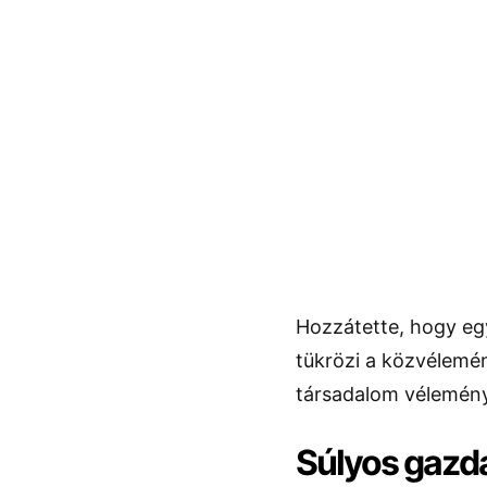
Hozzátette, hogy eg
tükrözi a közvélemén
társadalom vélemén
Súlyos gazd