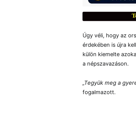
T
Úgy véli, hogy az or
érdekében is újra ke
külön kiemelte azok
a népszavazáson.
„Tegyük meg a gyere
fogalmazott.