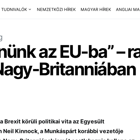
 TUDNIVALÓK
NEMZETKÖZI HÍREK
MAGYAR HÍREK
ANGLIAI M
g
rnünk az EU-ba” – ra
 Nagy-Britanniában
a Brexit körüli politikai vita az Egyesült
n Neil Kinnock, a Munkáspárt korábbi vezetője