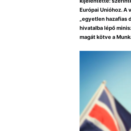
kijelentette: szerin
Európai Unióhoz. A v
„egyetlen hazafias 
hivatalba lépő mini
magát kötve a Munká