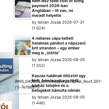
Nem lesz több cost of living
payment 2026-ban
Angliában – itt van, mi
maradt helyette
by
Istvan Jozsa
2026-07-31
(1 624)
4 méteres cápa keltett
hatalmas pánikot a népszerű
brit strandon – egy ember
meg is „ütötte”
by
Istvan Jozsa
2026-08-05
(1 552)
Kaszás halálnak öltözött egy
férfi, felmászott egy NHS
kórház tetejére és a
betegeket bámulta némán
by
Istvan Jozsa
2026-08-05
(1 446)