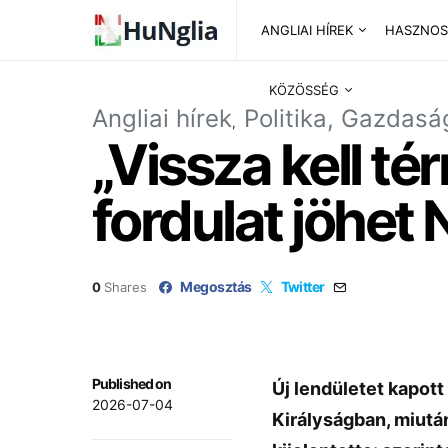
ANGLIAI HÍREK
HASZNOS
KÖZÖSSÉG
Angliai hírek
Politika, Gazdasá
„Vissza kell té
fordulat jöhet
Megosztás
Twitter
0
Shares
Published on
Új lendületet kapott 
2026-07-04
Királyságban, miutá