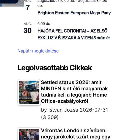
augusztus 7/10:00 du.
-
augusztus 8/4:00
AUG
7
de.
Brighton Eastern European Mega Party
6:00 du.
AUG
30
HAJÓRA FEL CORONITA! – AZ ELSŐ
EXKLUZÍV ÉJSZAKA A VIZEN 5 órán át
Naptár megtekintése
Legolvasottabb Cikkek
Settled status 2026: amit
MINDEN kint élő magyarnak
tudnia kell a legújabb Home
Office-szabályokról
by
Istvan Jozsa
2026-07-31
(3 309)
Vérontás London szívében:
négy járókelőt szúrt meg egy