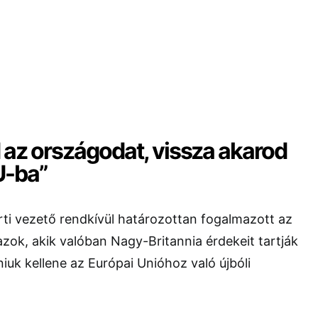
 az országodat, vissza akarod
U-ba”
ti vezető rendkívül határozottan fogalmazott az
 azok, akik valóban Nagy-Britannia érdekeit tartják
iuk kellene az Európai Unióhoz való újbóli