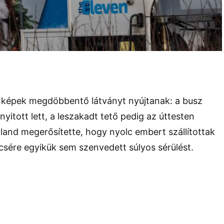
lt képek megdöbbentő látványt nyújtanak: a busz
 nyitott lett, a leszakadt tető pedig az úttesten
tland megerősítette, hogy nyolc embert szállítottak
sére egyikük sem szenvedett súlyos sérülést.