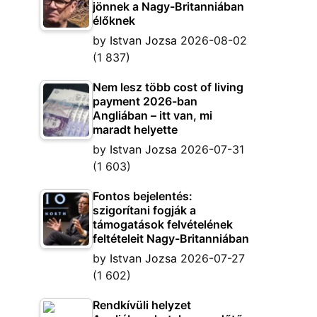
jönnek a Nagy-Britanniában
élőknek
by
Istvan Jozsa
2026-08-02
(1 837)
Nem lesz több cost of living
payment 2026-ban
Angliában – itt van, mi
maradt helyette
by
Istvan Jozsa
2026-07-31
(1 603)
Fontos bejelentés:
szigorítani fogják a
támogatások felvételének
feltételeit Nagy-Britanniában
by
Istvan Jozsa
2026-07-27
(1 602)
Rendkívüli helyzet