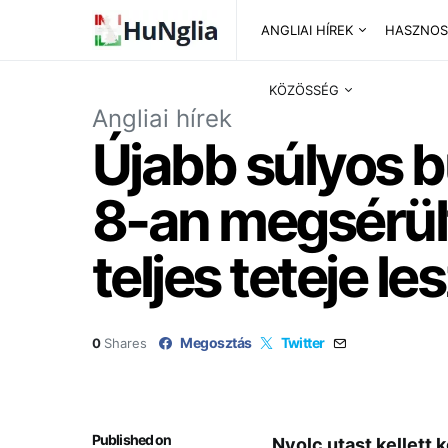
ANGLIAI HÍREK
HASZNOS
KÖZÖSSÉG
Angliai hírek
Újabb súlyos 
8-an megsérül
teljes teteje l
Megosztás
Twitter
0
Shares
Published on
Nyolc utast kellett 