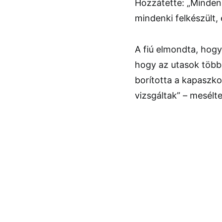
Hozzátette: „Mindenk
mindenki felkészült, 
A fiú elmondta, hogy
hogy az utasok többs
borította a kapaszko
vizsgáltak” – mesélte