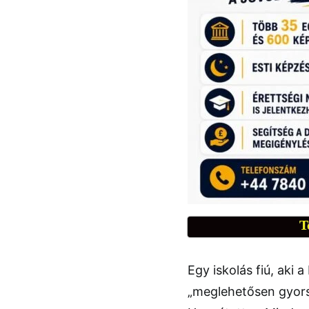
T
Egy iskolás fiú, aki 
„meglehetősen gyorsa