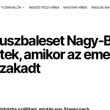
 TUDNIVALÓK
NEMZETKÖZI HÍREK
MAGYAR HÍREK
ANGLIAI M
buszbaleset Nagy-B
tek, amikor az eme
eszakadt
kórházba szállítani, miután egy Stagecoach