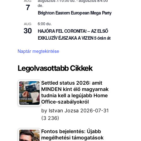
augusztus 7/10:00 du.
-
augusztus 8/4:00
AUG
7
de.
Brighton Eastern European Mega Party
6:00 du.
AUG
30
HAJÓRA FEL CORONITA! – AZ ELSŐ
EXKLUZÍV ÉJSZAKA A VIZEN 5 órán át
Naptár megtekintése
Legolvasottabb Cikkek
Settled status 2026: amit
MINDEN kint élő magyarnak
tudnia kell a legújabb Home
Office-szabályokról
by
Istvan Jozsa
2026-07-31
(3 236)
Fontos bejelentés: Újabb
megélhetési támogatások