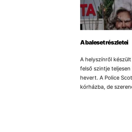
A baleset részletei
A helyszínről készü
felső szintje teljesen
hevert. A Police Sco
kórházba, de szerenc