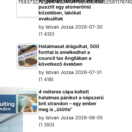
Angliában: hatalmas erdőtűz
pusztít egy atomerőmű
közelében, lakókat
evakuáltak
by
Istvan Jozsa
2026-07-30
(1 430)
Hatalmasat drágulhat, 500
fonttal is emelkedhet a
council tax Angliában a
következő években
by
Istvan Jozsa
2026-07-31
(1 418)
4 méteres cápa keltett
hatalmas pánikot a népszerű
brit strandon – egy ember
meg is „ütötte”
by
Istvan Jozsa
2026-08-05
(1 393)