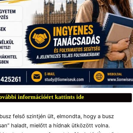
ovábbi információért kattints ide
a busz felső szintjén ült, elmondta, hogy a busz
n” haladt, mielőtt a hídnak ütközött volna.