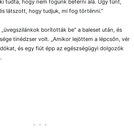
i tudta, hogy nem fogunk beférni alá. Úgy tűnt,
és látszott, hogy tudjuk, mi fog történni.”
 „üvegszilánkok borították be” a baleset után, és
ége tinédzser volt. „Amikor lejöttem a lépcsőn, vér
dókat, és egy fiút épp az egészségügyi dolgozók
.