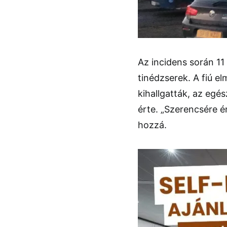
Az incidens során 11
tinédzserek. A fiú e
kihallgatták, az egés
érte. „Szerencsére é
hozzá.