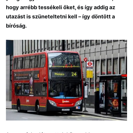
hogy arrébb tessékeli őket, és így addig az
utazást is szüneteltetni kell – így döntött a
bíróság.