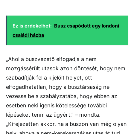
Ez is érdekelhet:
Busz csapódott egy londoni
családi házba
„Ahol a buszvezető elfogadja a nem
mozgássérült utasok azon döntését, hogy nem
szabadítják fel a kijelölt helyet, ott
elfogadhatatlan, hogy a busztársaság ne
vezesse be a szabályzatába, hogy ebben az
esetben neki igenis kötelessége további
lépéseket tenni az ügyért.” – mondta.
„Kifejezetten akkor, ha a buszon van még olyan
hely, ahova a nem-kerekesszékes utas át tud