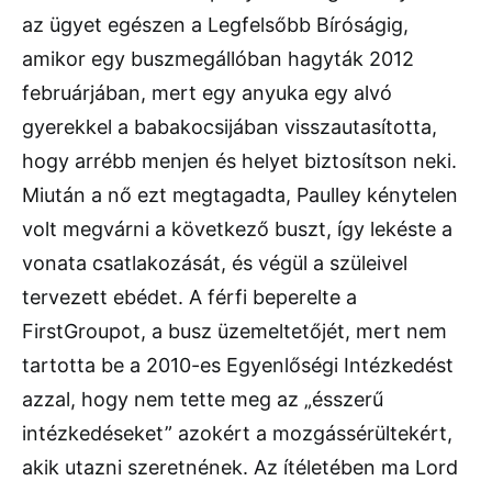
az ügyet egészen a Legfelsőbb Bíróságig,
amikor egy buszmegállóban hagyták 2012
februárjában, mert egy anyuka egy alvó
gyerekkel a babakocsijában visszautasította,
hogy arrébb menjen és helyet biztosítson neki.
Miután a nő ezt megtagadta, Paulley kénytelen
volt megvárni a következő buszt, így lekéste a
vonata csatlakozását, és végül a szüleivel
tervezett ebédet. A férfi beperelte a
FirstGroupot, a busz üzemeltetőjét, mert nem
tartotta be a 2010-es Egyenlőségi Intézkedést
azzal, hogy nem tette meg az „ésszerű
intézkedéseket” azokért a mozgássérültekért,
akik utazni szeretnének. Az ítéletében ma Lord