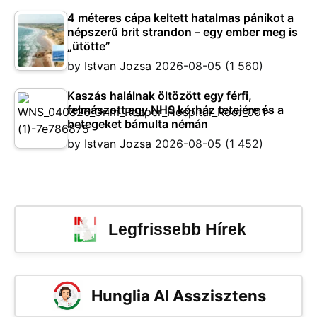
4 méteres cápa keltett hatalmas pánikot a
népszerű brit strandon – egy ember meg is
„ütötte”
by
Istvan Jozsa
2026-08-05
(1 560)
Kaszás halálnak öltözött egy férfi,
felmászott egy NHS kórház tetejére és a
betegeket bámulta némán
by
Istvan Jozsa
2026-08-05
(1 452)
Legfrissebb Hírek
Hunglia AI Asszisztens