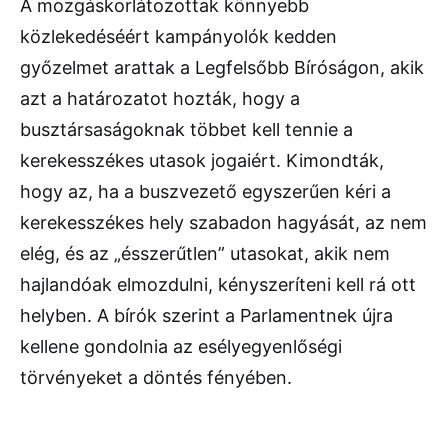
A mozgáskorlátozottak könnyebb
közlekedéséért kampányolók kedden
győzelmet arattak a Legfelsőbb Bíróságon, akik
azt a határozatot hozták, hogy a
busztársaságoknak többet kell tennie a
kerekesszékes utasok jogaiért. Kimondták,
hogy az, ha a buszvezető egyszerűen kéri a
kerekesszékes hely szabadon hagyását, az nem
elég, és az „ésszerűtlen” utasokat, akik nem
hajlandóak elmozdulni, kényszeríteni kell rá ott
helyben. A bírók szerint a Parlamentnek újra
kellene gondolnia az esélyegyenlőségi
törvényeket a döntés fényében.