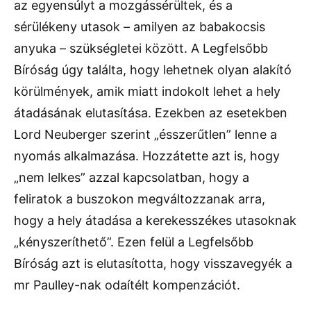
az egyensúlyt a mozgássérültek, és a
sérülékeny utasok – amilyen az babakocsis
anyuka – szükségletei között. A Legfelsőbb
Bíróság úgy találta, hogy lehetnek olyan alakító
körülmények, amik miatt indokolt lehet a hely
átadásának elutasítása. Ezekben az esetekben
Lord Neuberger szerint „ésszerűtlen” lenne a
nyomás alkalmazása. Hozzátette azt is, hogy
„nem lelkes” azzal kapcsolatban, hogy a
feliratok a buszokon megváltozzanak arra,
hogy a hely átadása a kerekesszékes utasoknak
„kényszeríthető”. Ezen felül a Legfelsőbb
Bíróság azt is elutasította, hogy visszavegyék a
mr Paulley-nak odaítélt kompenzációt.