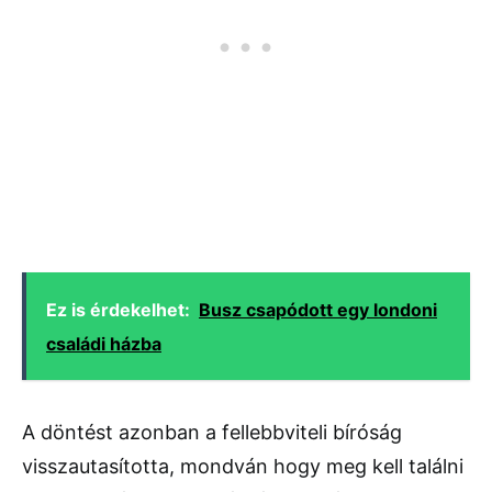
Ez is érdekelhet:
Busz csapódott egy londoni
családi házba
A döntést azonban a fellebbviteli bíróság
visszautasította, mondván hogy meg kell találni