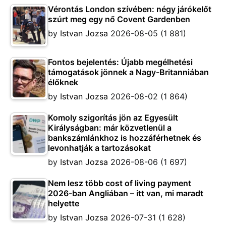
Vérontás London szívében: négy járókelőt
szúrt meg egy nő Covent Gardenben
by
Istvan Jozsa
2026-08-05
(1 881)
Fontos bejelentés: Újabb megélhetési
támogatások jönnek a Nagy-Britanniában
élőknek
by
Istvan Jozsa
2026-08-02
(1 864)
Komoly szigorítás jön az Egyesült
Királyságban: már közvetlenül a
bankszámlánkhoz is hozzáférhetnek és
levonhatják a tartozásokat
by
Istvan Jozsa
2026-08-06
(1 697)
Nem lesz több cost of living payment
2026-ban Angliában – itt van, mi maradt
helyette
by
Istvan Jozsa
2026-07-31
(1 628)