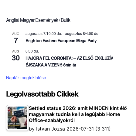
Angliai Magyar Események / Bulik
augusztus 7/10:00 du.
-
augusztus 8/4:00 de.
AUG
7
Brighton Eastern European Mega Party
6:00 du.
AUG
30
HAJÓRA FEL CORONITA! – AZ ELSŐ EXKLUZÍV
ÉJSZAKA A VIZEN 5 órán át
Naptár megtekintése
Legolvasottabb Cikkek
Settled status 2026: amit MINDEN kint élő
magyarnak tudnia kell a legújabb Home
Office-szabályokról
by
Istvan Jozsa
2026-07-31
(3 311)