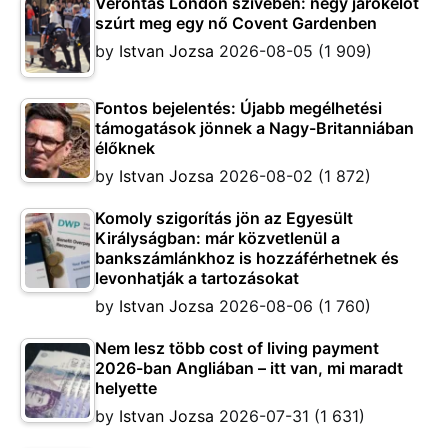
Vérontás London szívében: négy járókelőt
szúrt meg egy nő Covent Gardenben
by
Istvan Jozsa
2026-08-05
(1 909)
Fontos bejelentés: Újabb megélhetési
támogatások jönnek a Nagy-Britanniában
élőknek
by
Istvan Jozsa
2026-08-02
(1 872)
Komoly szigorítás jön az Egyesült
Királyságban: már közvetlenül a
bankszámlánkhoz is hozzáférhetnek és
levonhatják a tartozásokat
by
Istvan Jozsa
2026-08-06
(1 760)
Nem lesz több cost of living payment
2026-ban Angliában – itt van, mi maradt
helyette
by
Istvan Jozsa
2026-07-31
(1 631)