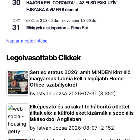
30
HAJÓRA FEL CORONITA! – AZ ELSŐ EXKLUZÍV
ÉJSZAKA A VIZEN 5 órán át
október 31/8:00 du.
-
november 1/3:00 de.
OKT
31
Mirigyek a színpadon – Retro Est
Naptár megtekintése
Legolvasottabb Cikkek
Settled status 2026: amit MINDEN kint élő
magyarnak tudnia kell a legújabb Home
Office-szabályokról
by
Istvan Jozsa
2026-07-31
(3 352)
Elképesztő és sokakat felháborító ötlettel
álltak elő: a külföldieket kizárnák a szociális
lakásokból Angliában
by
Istvan Jozsa
2026-08-07
(2 152)