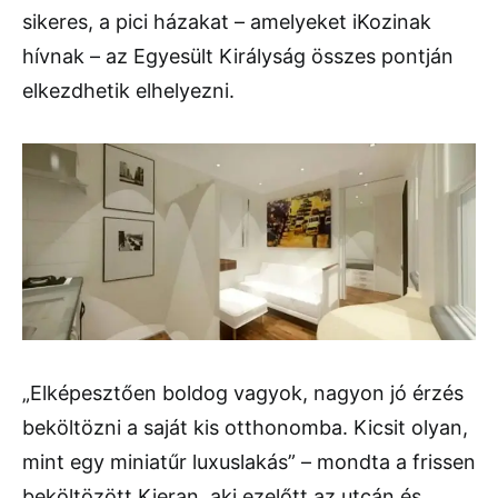
sikeres, a pici házakat – amelyeket iKozinak
hívnak – az Egyesült Királyság összes pontján
elkezdhetik elhelyezni.
„Elképesztően boldog vagyok, nagyon jó érzés
beköltözni a saját kis otthonomba. Kicsit olyan,
mint egy miniatűr luxuslakás” – mondta a frissen
beköltözött Kieran, aki ezelőtt az utcán és