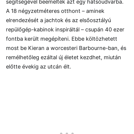
segítségével beemelték azt egy hátsóudvarba.
A 18 négyzetméteres otthont – aminek
elrendezését a jachtok és az elsőosztályú
repülőgép-kabinok inspiráltál – csupán 40 ezer
fontba került megépíteni. Ebbe költözhetett
most be Kieran a worcesteri Barbourne-ban, és
remélhetőleg ezáltal új életet kezdhet, miután
előtte évekig az utcán élt.