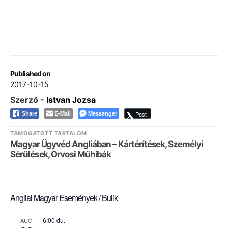
Published on
2017-10-15
Szerző -
Istvan Jozsa
E-Mail
Messenger
Post
Share
TÁMOGATOTT TARTALOM
Magyar Ügyvéd Angliában – Kártérítések, Személyi
Sérülések, Orvosi Műhibák
Angliai Magyar Események / Bulik
6:00 du.
AUG