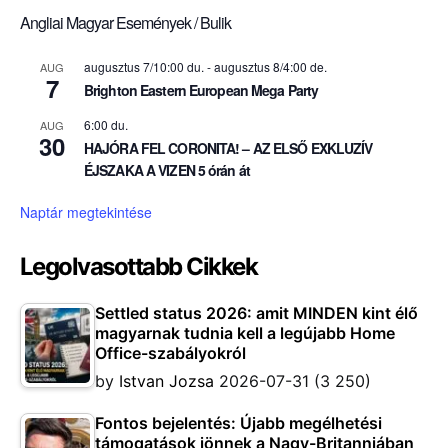
Angliai Magyar Események / Bulik
augusztus 7/10:00 du.
-
augusztus 8/4:00 de.
AUG
7
Brighton Eastern European Mega Party
6:00 du.
AUG
30
HAJÓRA FEL CORONITA! – AZ ELSŐ EXKLUZÍV
ÉJSZAKA A VIZEN 5 órán át
Naptár megtekintése
Legolvasottabb Cikkek
Settled status 2026: amit MINDEN kint élő
magyarnak tudnia kell a legújabb Home
Office-szabályokról
by
Istvan Jozsa
2026-07-31
(3 250)
Fontos bejelentés: Újabb megélhetési
támogatások jönnek a Nagy-Britanniában