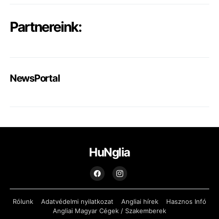
Partnereink:
NewsPortal
HuNglia
Rólunk
Adatvédelmi nyilatkozat
Angliai hírek
Hasznos Infó
Angliai Magyar Cégek / Szakemberek