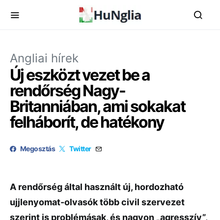
Angliai hírek
Új eszközt vezet be a
rendőrség Nagy-
Britanniában, ami sokakat
felháborít, de hatékony
Megosztás
Twitter
A rendőrség által használt új, hordozható
ujjlenyomat-olvasók több civil szervezet
szerint is problémásak, és nagyon „agresszív”,