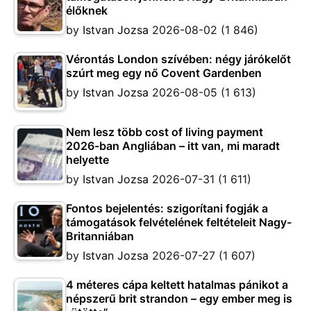
élőknek
by
Istvan Jozsa
2026-08-02
(1 846)
Vérontás London szívében: négy járókelőt
szúrt meg egy nő Covent Gardenben
by
Istvan Jozsa
2026-08-05
(1 613)
Nem lesz több cost of living payment
2026-ban Angliában – itt van, mi maradt
helyette
by
Istvan Jozsa
2026-07-31
(1 611)
Fontos bejelentés: szigorítani fogják a
támogatások felvételének feltételeit Nagy-
Britanniában
by
Istvan Jozsa
2026-07-27
(1 607)
4 méteres cápa keltett hatalmas pánikot a
népszerű brit strandon – egy ember meg is