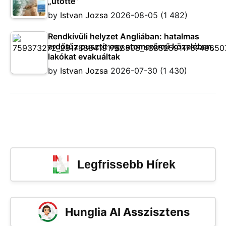
„ütötte”
by
Istvan Jozsa
2026-08-05
(1 482)
Rendkívüli helyzet Angliában: hatalmas
erdőtűz pusztít egy atomerőmű közelében,
lakókat evakuáltak
by
Istvan Jozsa
2026-07-30
(1 430)
Legfrissebb Hírek
Hunglia AI Asszisztens