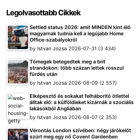
Legolvasottabb Cikkek
Settled status 2026: amit MINDEN kint élő
magyarnak tudnia kell a legújabb Home
Office-szabályokról
by
Istvan Jozsa
2026-07-31
(3 434)
Tömegek betegedtek meg a brit
strandokon: több százan lettek rosszul
fürdés után
by
Istvan Jozsa
2026-08-09
(2 557)
Elképesztő és sokakat felháborító ötlettel
álltak elő: a külföldieket kizárnák a szociális
lakásokból Angliában
by
Istvan Jozsa
2026-08-07
(2 353)
Vérontás London szívében: négy járókelőt
szúrt meg egy nő Covent Gardenben