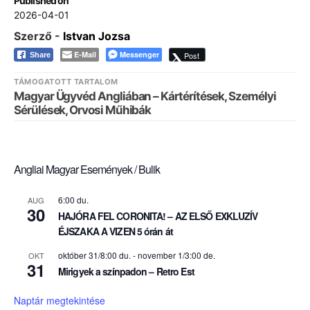
Published on
2026-04-01
Szerző -
Istvan Jozsa
E-Mail
Messenger
Post
Share
TÁMOGATOTT TARTALOM
Magyar Ügyvéd Angliában – Kártérítések, Személyi
Sérülések, Orvosi Műhibák
Angliai Magyar Események / Bulik
6:00 du.
AUG
30
HAJÓRA FEL CORONITA! – AZ ELSŐ EXKLUZÍV
ÉJSZAKA A VIZEN 5 órán át
október 31/8:00 du.
-
november 1/3:00 de.
OKT
31
Mirigyek a színpadon – Retro Est
Naptár megtekintése