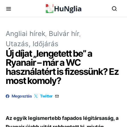
Angliai hírek
Bulvár hír
Utazás, Időjárás
Új díjat „lengetett be” a
Ryanair – már a WC
használatért is fizessünk? Ez
most komoly?
Megosztás
Twitter
Az egyik legismertebb fapados légitársaság, a
Ryanair újabb vitát robbantott ki, miután