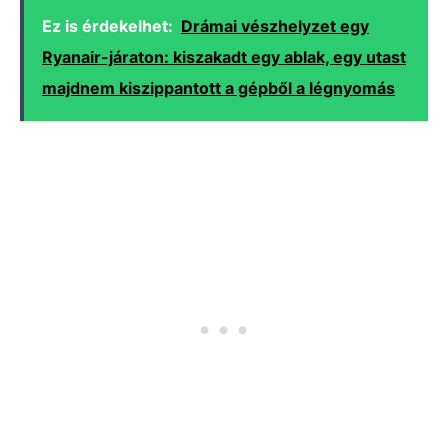
Ez is érdekelhet:
Drámai vészhelyzet egy
Ryanair-járaton: kiszakadt egy ablak, egy utast
majdnem kiszippantott a gépből a légnyomás