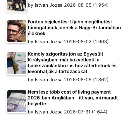
by
Istvan Jozsa
2026-08-05
(1 954)
Fontos bejelentés: Újabb megélhetési
támogatások jönnek a Nagy-Britanniában
élőknek
by
Istvan Jozsa
2026-08-02
(1 903)
Komoly szigorítás jön az Egyesült
Királyságban: már közvetlenül a
bankszámlánkhoz is hozzáférhetnek és
levonhatják a tartozásokat
by
Istvan Jozsa
2026-08-06
(1 862)
Nem lesz több cost of living payment
2026-ban Angliában – itt van, mi maradt
helyette
by
Istvan Jozsa
2026-07-31
(1 644)