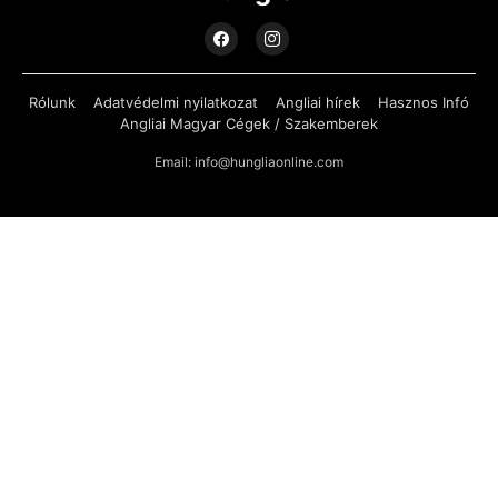
Rólunk
Adatvédelmi nyilatkozat
Angliai hírek
Hasznos Infó
Angliai Magyar Cégek / Szakemberek
Email: info@hungliaonline.com