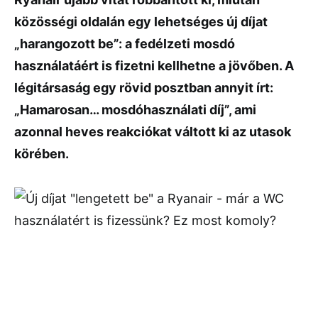
közösségi oldalán egy lehetséges új díjat
„harangozott be”: a fedélzeti mosdó
használatáért is fizetni kellhetne a jövőben. A
légitársaság egy rövid posztban annyit írt:
„Hamarosan… mosdóhasználati díj”, ami
azonnal heves reakciókat váltott ki az utasok
körében.