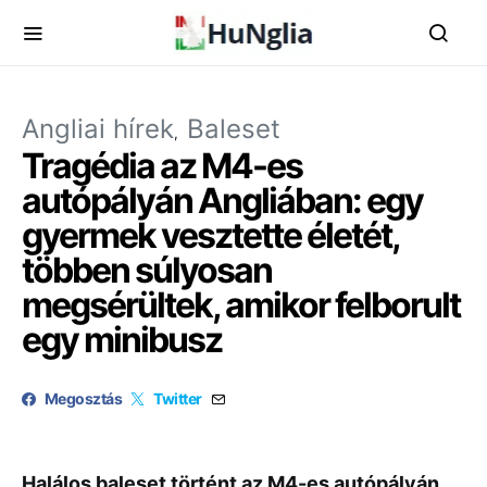
Angliai hírek
Baleset
Tragédia az M4-es
autópályán Angliában: egy
gyermek vesztette életét,
többen súlyosan
megsérültek, amikor felborult
egy minibusz
Megosztás
Twitter
Halálos
baleset
történt
az
M4-
es
autópályán
,