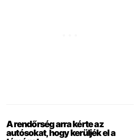
A
rendőrség
arra kérte
az
autósokat,
hogy
kerüljék
el
a