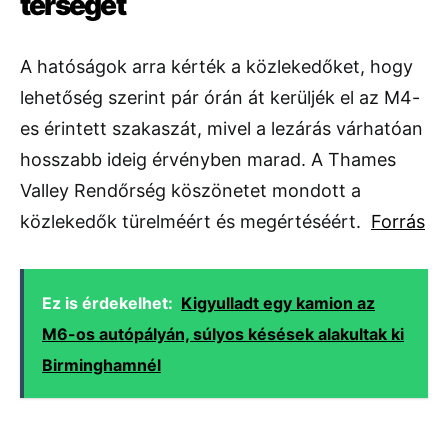
térséget
A
hatóságok
arra
kérték
a
közlekedőket,
hogy
lehetőség
szerint pár órán át
kerüljék
el
az
M4-
es
érintett
szakaszát,
mivel
a
lezárás
várhatóan
hosszabb
ideig
érvényben
marad.
A
Thames
Valley
Rendőrség
köszönetet
mondott
a
közlekedők
türelméért
és
megértéséért.
Forrás
Ez is érdekelhet:
Kigyulladt egy kamion az
M6-os autópályán, súlyos késések alakultak ki
Birminghamnél