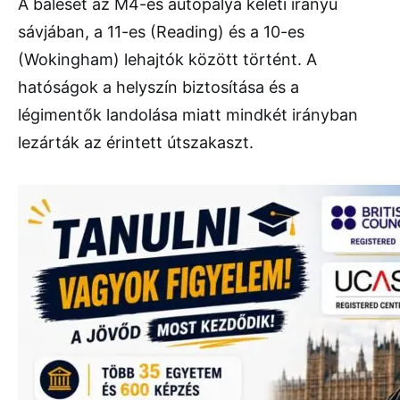
A
baleset
az
M4-
es
autópálya
keleti
irányú
sávjában,
a
11-
es (
Reading)
és
a
10-
es
(
Wokingham)
lehajtók
között
történt.
A
hatóságok
a
helyszín
biztosítása
és
a
légimentők
landolása
miatt
mindkét
irányban
lezárták
az
érintett
útszakaszt.