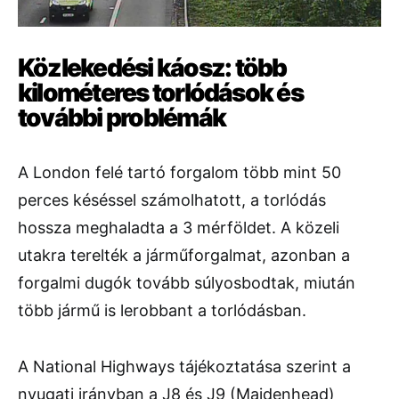
Közlekedési
káosz:
több
kilométeres
torlódások
és
további
problémák
A
London
felé
tartó
forgalom
több
mint
50
perces
késéssel
számolhatott,
a
torlódás
hossza
meghaladta
a
3
mérföldet.
A
közeli
utakra terelték a járműforgalmat
,
azonban
a
forgalmi
dugók
tovább
súlyosbodtak,
miután
több
jármű
is
lerobbant
a
torlódásban.
A
National
Highways
tájékoztatása
szerint
a
nyugati
irányban
a
J8
és
J9 (
Maidenhead)