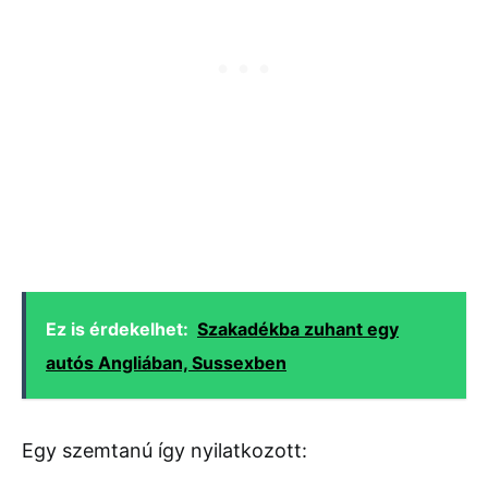
Ez is érdekelhet:
Szakadékba zuhant egy
autós Angliában, Sussexben
Egy
szemtanú
így
nyilatkozott: