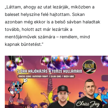
„
Láttam,
ahogy
az
utat
lezárják,
miközben
a
baleset
helyszíne
felé
hajtottam.
Sokan
azonban
még
ekkor
is
a
belső
sávban
haladtak
tovább,
holott
azt
már
lezárták
a
mentőjárművek
számára –
remélem,
mind
kapnak
büntetést.”