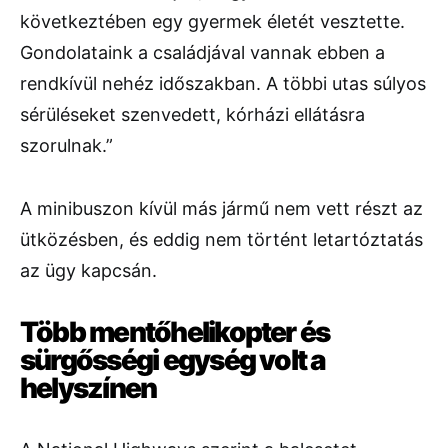
következtében
egy
gyermek
életét
vesztette.
Gondolataink
a
családjával
vannak
ebben
a
rendkívül
nehéz
időszakban.
A
többi
utas
súlyos
sérüléseket
szenvedett,
kórházi
ellátásra
szorulnak.”
A
minibuszon
kívül
más
jármű
nem
vett
részt
az
ütközésben,
és
eddig
nem
történt
letartóztatás
az
ügy
kapcsán.
Több
mentőhelikopter
és
sürgősségi
egység volt
a
helyszínen