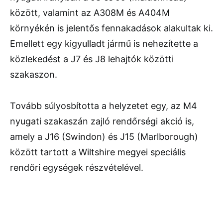
között,
valamint
az
A308M
és
A404M
környékén
is
jelentős
fennakadások
alakultak
ki.
Emellett
egy kigyulladt jármű
is
nehezítette
a
közlekedést
a
J7
és
J8 lehajtók
közötti
szakaszon.
Tovább
súlyosbította
a
helyzetet
egy,
az
M4
nyugati
szakaszán
zajló
rendőrségi
akció
is,
amely
a
J16 (
Swindon)
és
J15 (
Marlborough)
között
tartott
a
Wiltshire
megyei
speciális
rendőri
egységek
részvételével.