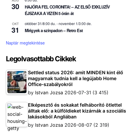
AUG
30
HAJÓRA FEL CORONITA! – AZ ELSŐ EXKLUZÍV
ÉJSZAKA A VIZEN 5 órán át
október 31/8:00 du.
-
november 1/3:00 de.
OKT
31
Mirigyek a színpadon – Retro Est
Naptár megtekintése
Legolvasottabb Cikkek
Settled status 2026: amit MINDEN kint élő
magyarnak tudnia kell a legújabb Home
Office-szabályokról
by
Istvan Jozsa
2026-07-31
(3 415)
Elképesztő és sokakat felháborító ötlettel
álltak elő: a külföldieket kizárnák a szociális
lakásokból Angliában
by
Istvan Jozsa
2026-08-07
(2 319)