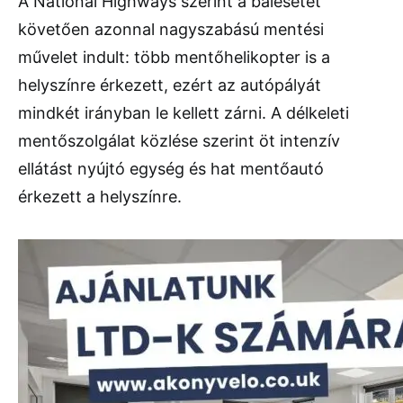
A
National
Highways
szerint
a
balesetet
követően
azonnal
nagyszabású
mentési
művelet
indult:
több
mentő
helikopter
is
a
helyszínre
érkezett,
ezért
az
autópályát
mindkét
irányban
le
kellett
zárni.
A
délkeleti
mentőszolgálat
közlése
szerint
öt
intenzív
ellátást
nyújtó
egység
és
hat
mentőautó
érkezett
a
helyszínre.