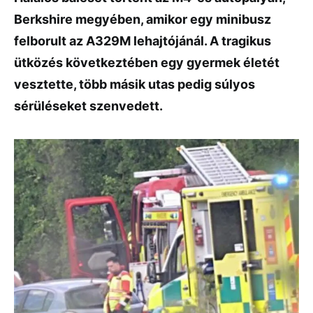
Berkshire
megyében,
amikor
egy
minibusz
felborult
az
A329M
lehajtójánál.
A
tragikus
ütközés
következtében
egy
gyermek
életét
vesztette,
több
másik
utas
pedig
súlyos
sérüléseket
szenvedett.