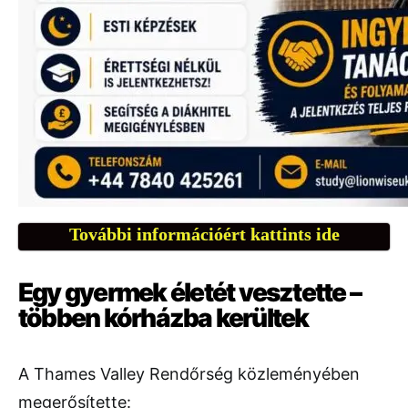
További információért kattints ide
Egy
gyermek
életét
vesztette –
többen
kórházba
kerültek
A
Thames
Valley
Rendőrség
közleményében
megerősítette: