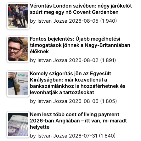
Vérontás London szívében: négy járókelőt
szúrt meg egy nő Covent Gardenben
by
Istvan Jozsa
2026-08-05
(1 940)
Fontos bejelentés: Újabb megélhetési
támogatások jönnek a Nagy-Britanniában
élőknek
by
Istvan Jozsa
2026-08-02
(1 891)
Komoly szigorítás jön az Egyesült
Királyságban: már közvetlenül a
bankszámlánkhoz is hozzáférhetnek és
levonhatják a tartozásokat
by
Istvan Jozsa
2026-08-06
(1 805)
Nem lesz több cost of living payment
2026-ban Angliában – itt van, mi maradt
helyette
by
Istvan Jozsa
2026-07-31
(1 640)