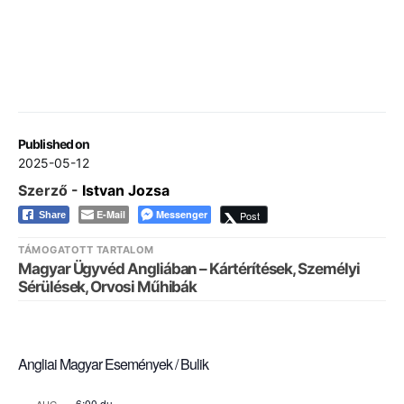
Published on
2025-05-12
Szerző -
Istvan Jozsa
E-Mail
Messenger
Post
Share
TÁMOGATOTT TARTALOM
Magyar Ügyvéd Angliában – Kártérítések, Személyi
Sérülések, Orvosi Műhibák
Angliai Magyar Események / Bulik
6:00 du.