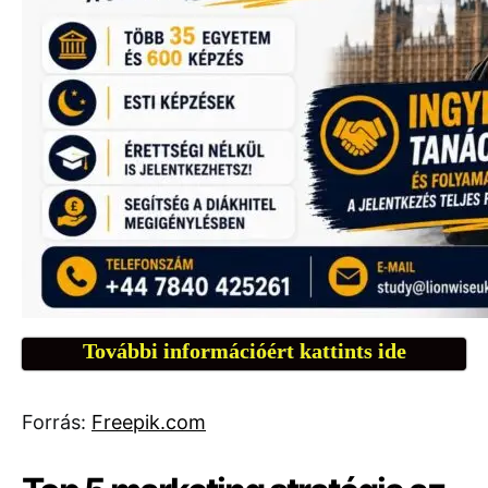
További információért kattints ide
Forrás:
Freepik.com