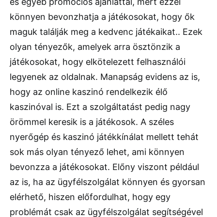
és egyéb promóciós ajánlattal, mert ezzel
könnyen bevonzhatja a játékosokat, hogy ők
maguk találják meg a kedvenc játékaikat.. Ezek
olyan tényezők, amelyek arra ösztönzik a
játékosokat, hogy elkötelezett felhasználói
legyenek az oldalnak. Manapság evidens az is,
hogy az online kaszinó rendelkezik élő
kaszinóval is. Ezt a szolgáltatást pedig nagy
örömmel keresik is a játékosok. A széles
nyerőgép és kaszinó játékkínálat mellett tehát
sok más olyan tényező lehet, ami könnyen
bevonzza a játékosokat. Előny viszont például
az is, ha az ügyfélszolgálat könnyen és gyorsan
elérhető, hiszen előfordulhat, hogy egy
problémát csak az ügyfélszolgálat segítségével