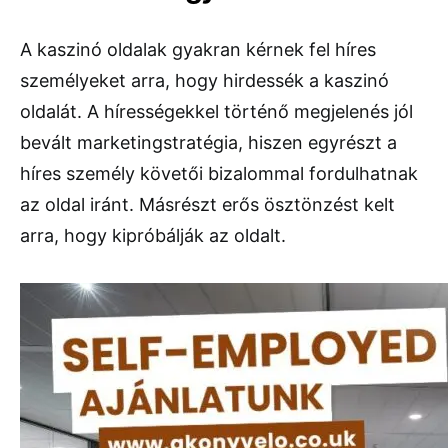
A kaszinó oldalak gyakran kérnek fel híres
személyeket arra, hogy hirdessék a kaszinó
oldalát. A hírességekkel történő megjelenés jól
bevált marketingstratégia, hiszen egyrészt a
híres személy követői bizalommal fordulhatnak
az oldal iránt. Másrészt erős ösztönzést kelt
arra, hogy kipróbálják az oldalt.