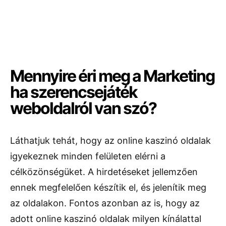
Mennyire éri meg a Marketing
ha szerencsejáték
weboldalról van szó?
Láthatjuk tehát, hogy az online kaszinó oldalak
igyekeznek minden felületen elérni a
célközönségüket. A hirdetéseket jellemzően
ennek megfelelően készítik el, és jelenítik meg
az oldalakon. Fontos azonban az is, hogy az
adott online kaszinó oldalak milyen kínálattal