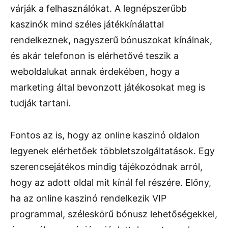
várják a felhasználókat. A legnépszerűbb
kaszinók mind széles játékkínálattal
rendelkeznek, nagyszerű bónuszokat kínálnak,
és akár telefonon is elérhetővé teszik a
weboldalukat annak érdekében, hogy a
marketing által bevonzott játékosokat meg is
tudják tartani.
Fontos az is, hogy az online kaszinó oldalon
legyenek elérhetőek többletszolgáltatások. Egy
szerencsejátékos mindig tájékozódnak arról,
hogy az adott oldal mit kínál fel részére. Előny,
ha az online kaszinó rendelkezik VIP
programmal, széleskörű bónusz lehetőségekkel,