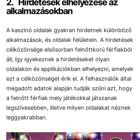
2. Hirdetések elhelyezése az
alkalmazásokban
A kaszinó oldalak gyakran hirdetnek különböző
alkalmazások, és oldalak felületein. A hirdetések
célközönsége elsősorban felnőttkorú férfiakból
áll, így igyekeznek a hirdetéseket olyan
oldalakon és applikációkban elhelyezni, amelyek
ezt a célközönséget érik el. A felhasználók által
megadott adatok alapján tudják szűni azt, hogy
a felnőtt férfiak mely játékokkal játszanak
legszívesebben, illetve milyen oldalakat néznek
leggyakrabban.