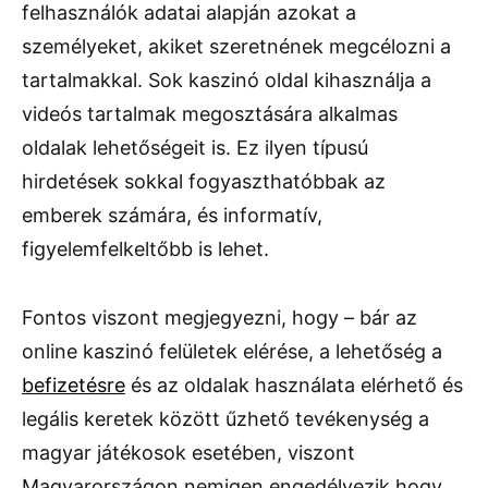
felhasználók adatai alapján azokat a
személyeket, akiket szeretnének megcélozni a
tartalmakkal. Sok kaszinó oldal kihasználja a
videós tartalmak megosztására alkalmas
oldalak lehetőségeit is. Ez ilyen típusú
hirdetések sokkal fogyaszthatóbbak az
emberek számára, és informatív,
figyelemfelkeltőbb is lehet.
Fontos viszont megjegyezni, hogy – bár az
online kaszinó felületek elérése, a lehetőség a
befizetésre
és az oldalak használata elérhető és
legális keretek között űzhető tevékenység a
magyar játékosok esetében, viszont
Magyarországon nemigen engedélyezik hogy