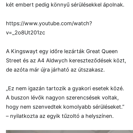
két embert pedig könnyű sérülésekkel ápolnak.
https://www.youtube.com/watch?
v=_2o8Ut201zc
A Kingswayt egy időre lezárták Great Queen
Street és az A4 Aldwych kereszteződések közt,
de azóta már újra járható az útszakasz.
„Ez nem igazán tartozik a gyakori esetek közé.
A buszon lévők nagyon szerencsések voltak,
hogy nem szenvedtek komolyabb sérüléseket.”
– nyilatkozta az egyik tűzoltó a helyszínen.