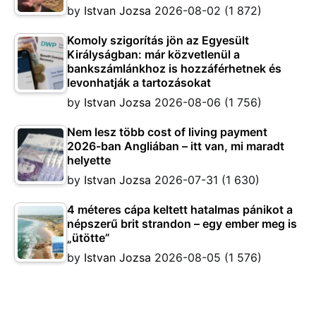
by
Istvan Jozsa
2026-08-02
(1 872)
Komoly szigorítás jön az Egyesült
Királyságban: már közvetlenül a
bankszámlánkhoz is hozzáférhetnek és
levonhatják a tartozásokat
by
Istvan Jozsa
2026-08-06
(1 756)
Nem lesz több cost of living payment
2026-ban Angliában – itt van, mi maradt
helyette
by
Istvan Jozsa
2026-07-31
(1 630)
4 méteres cápa keltett hatalmas pánikot a
népszerű brit strandon – egy ember meg is
„ütötte”
by
Istvan Jozsa
2026-08-05
(1 576)