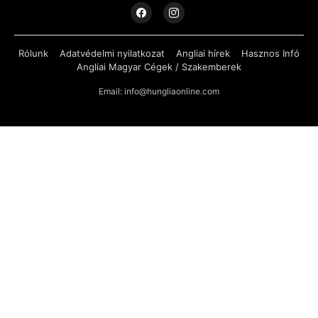
Rólunk
Adatvédelmi nyilatkozat
Angliai hírek
Hasznos Infó
Angliai Magyar Cégek / Szakemberek
Email: info@hungliaonline.com