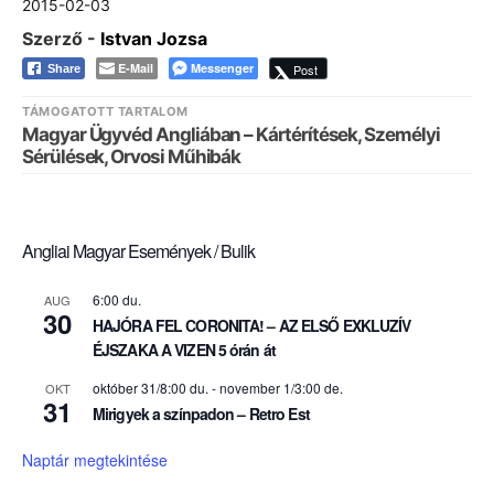
2015-02-03
Szerző -
Istvan Jozsa
E-Mail
Messenger
Post
Share
TÁMOGATOTT TARTALOM
Magyar Ügyvéd Angliában – Kártérítések, Személyi
Sérülések, Orvosi Műhibák
Angliai Magyar Események / Bulik
6:00 du.
AUG
30
HAJÓRA FEL CORONITA! – AZ ELSŐ EXKLUZÍV
ÉJSZAKA A VIZEN 5 órán át
október 31/8:00 du.
-
november 1/3:00 de.
OKT
31
Mirigyek a színpadon – Retro Est
Naptár megtekintése