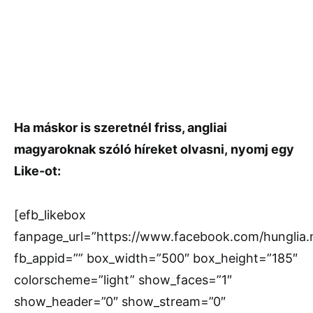
Ha máskor is szeretnél friss, angliai
magyaroknak szóló híreket olvasni,
nyomj egy
Like-ot:
[efb_likebox
fanpage_url=”https://www.facebook.com/hunglia
fb_appid=”” box_width=”500″ box_height=”185″
colorscheme=”light” show_faces=”1″
show_header=”0″ show_stream=”0″