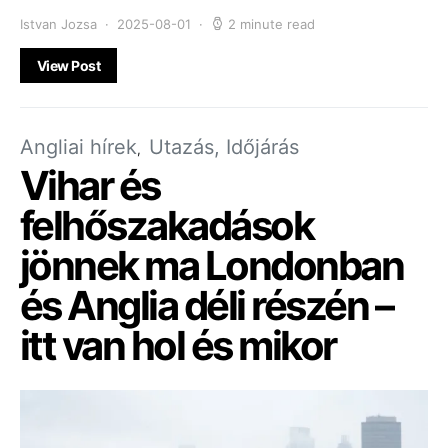
Istvan Jozsa
2025-08-01
2 minute read
View Post
Angliai hírek
Utazás, Időjárás
Vihar és
felhőszakadások
jönnek ma Londonban
és Anglia déli részén –
itt van hol és mikor