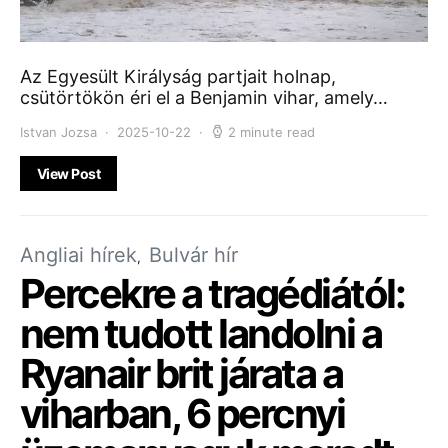
Az Egyesült Királyság partjait holnap,
csütörtökön éri el a Benjamin vihar, amely…
Istvan Jozsa
2025-10-22
2 minute read
View Post
Angliai hírek
Bulvár hír
Percekre a tragédiától:
nem tudott landolni a
Ryanair brit járata a
viharban, 6 percnyi