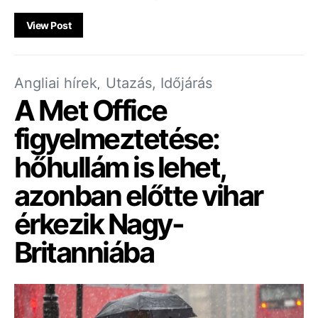
View Post
Angliai hírek
Utazás, Időjárás
A Met Office
figyelmeztetése:
hőhullám is lehet,
azonban előtte vihar
érkezik Nagy-
Britanniába