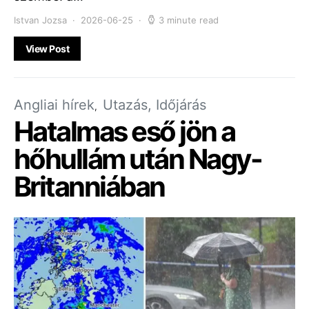
Istvan Jozsa
2026-06-25
3 minute read
View Post
Angliai hírek
Utazás, Időjárás
Hatalmas eső jön a
hőhullám után Nagy-
Britanniában