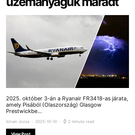
üzemanyaguk maradt
2025. október 3-án a Ryanair FR3418-as járata,
amely Pisából (Olaszország) Glasgow
Prestwickbe…
Istvan Jozsa
2025-10-10
2 minute read
View Post