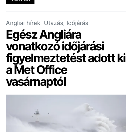
Angliai hírek
Utazás, Időjárás
Egész Angliára
vonatkozó időjárási
figyelmeztetést adott ki
a Met Office
vasárnaptól