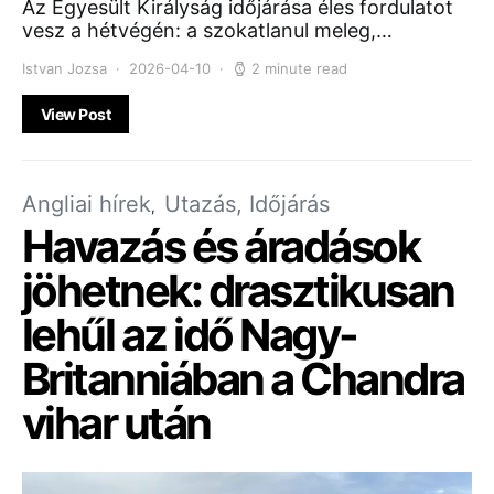
Az Egyesült Királyság időjárása éles fordulatot
vesz a hétvégén: a szokatlanul meleg,…
Istvan Jozsa
2026-04-10
2 minute read
View Post
Angliai hírek
Utazás, Időjárás
Havazás és áradások
jöhetnek: drasztikusan
lehűl az idő Nagy-
Britanniában a Chandra
vihar után