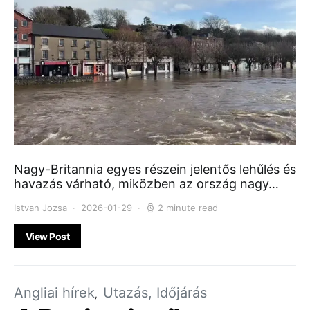
Nagy-Britannia egyes részein jelentős lehűlés és
havazás várható, miközben az ország nagy…
Istvan Jozsa
2026-01-29
2 minute read
View Post
Angliai hírek
Utazás, Időjárás