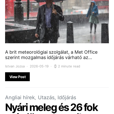
A brit meteorológiai szolgálat, a Met Office
szerint mozgalmas időjárás várható az…
Istvan Jozsa
2026-05-19
2 minute read
View Post
Angliai hírek
Utazás, Időjárás
Nyári meleg és 26 fok