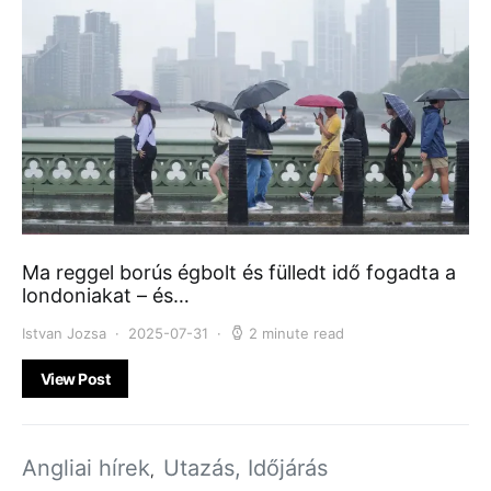
Ma reggel borús égbolt és fülledt idő fogadta a
londoniakat – és…
Istvan Jozsa
2025-07-31
2 minute read
View Post
Angliai hírek
Utazás, Időjárás