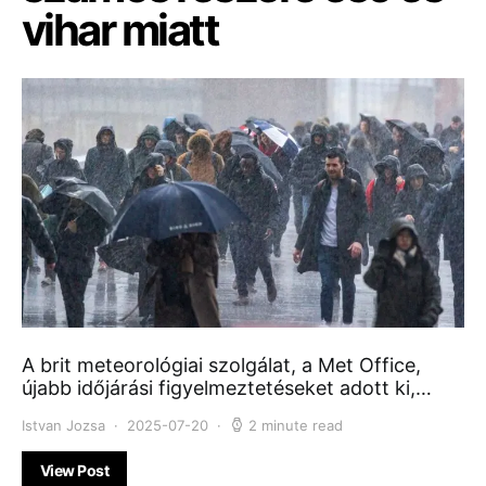
vihar miatt
A brit meteorológiai szolgálat, a Met Office,
újabb időjárási figyelmeztetéseket adott ki,…
Istvan Jozsa
2025-07-20
2 minute read
View Post