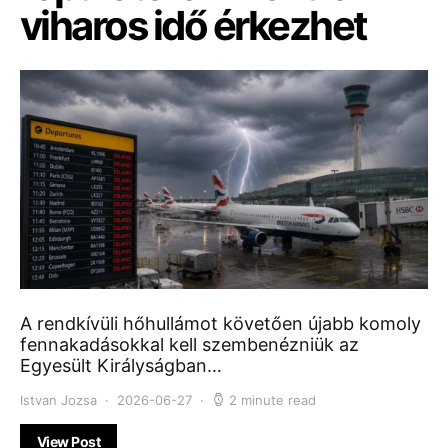
viharos idő érkezhet
A rendkívüli hőhullámot követően újabb komoly
fennakadásokkal kell szembenézniük az
Egyesült Királyságban…
Istvan Jozsa
2026-06-27
2 minute read
View Post