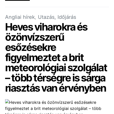
Angliai hírek
Utazás, Időjárás
Heves viharokra és
özönvízszerű
esőzésekre
figyelmeztet a brit
meteorológiai szolgálat
– több térségre is sárga
riasztás van érvényben