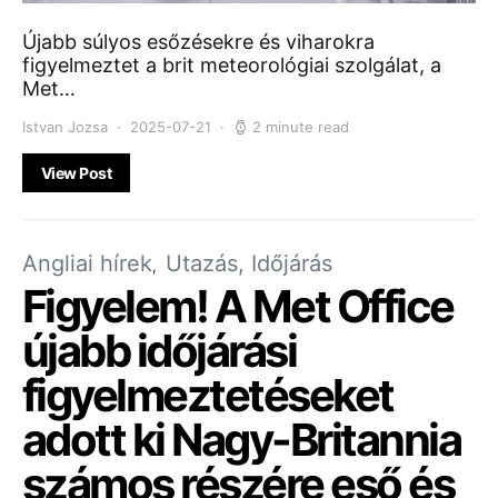
Újabb súlyos esőzésekre és viharokra
figyelmeztet a brit meteorológiai szolgálat, a
Met…
Istvan Jozsa
2025-07-21
2 minute read
View Post
Angliai hírek
Utazás, Időjárás
Figyelem! A Met Office
újabb időjárási
figyelmeztetéseket
adott ki Nagy-Britannia
számos részére eső és