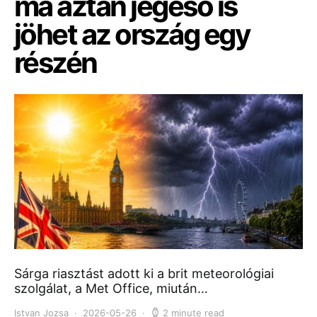
ma aztán jégeső is
jöhet az ország egy
részén
Sárga riasztást adott ki a brit meteorológiai
szolgálat, a Met Office, miután…
Istvan Jozsa
2026-05-26
2 minute read