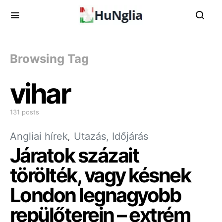
Browsing Tag
vihar
131 posts
Angliai hírek
Utazás, Időjárás
Járatok százait
törölték, vagy késnek
London legnagyobb
repülőterein – extrém