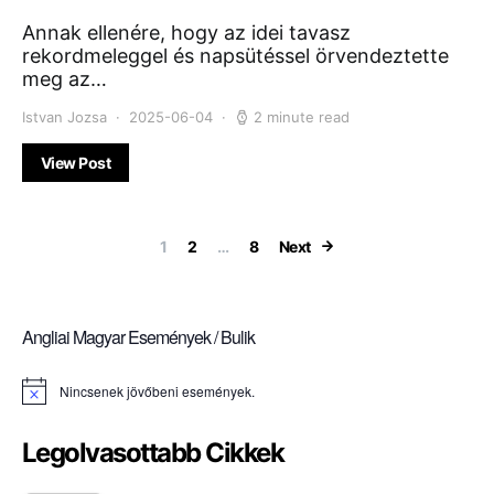
Annak ellenére, hogy az idei tavasz
rekordmeleggel és napsütéssel örvendeztette
meg az…
Istvan Jozsa
2025-06-04
2 minute read
View Post
Bejegyzések la
1
2
…
8
Next
Angliai Magyar Események / Bulik
Nincsenek jövőbeni események.
Notice
Legolvasottabb Cikkek