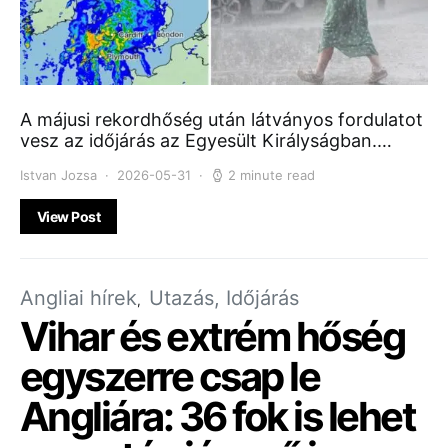
A májusi rekordhőség után látványos fordulatot
vesz az időjárás az Egyesült Királyságban.…
Istvan Jozsa
2026-05-31
2 minute read
View Post
Angliai hírek
Utazás, Időjárás
Vihar és extrém hőség
egyszerre csap le
Angliára: 36 fok is lehet