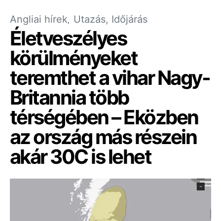
Angliai hírek
Utazás, Időjárás
Életveszélyes
körülményeket
teremthet a vihar Nagy-
Britannia több
térségében – Eközben
az ország más részein
akár 30C is lehet