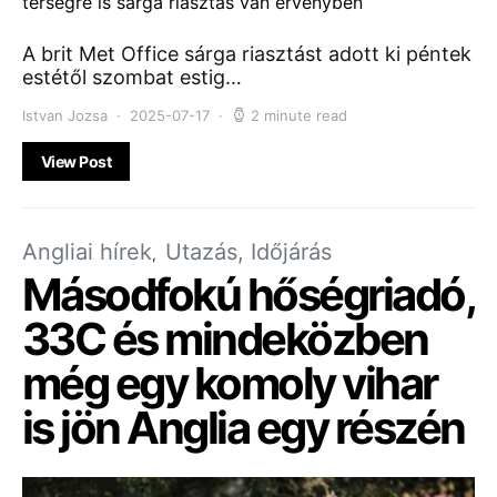
A brit Met Office sárga riasztást adott ki péntek
estétől szombat estig…
Istvan Jozsa
2025-07-17
2 minute read
View Post
Angliai hírek
Utazás, Időjárás
Másodfokú hőségriadó,
33C és mindeközben
még egy komoly vihar
is jön Anglia egy részén