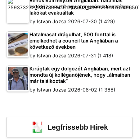
Rendkívüli helyzet Angliában: hatalmas
erdőtűz pusztít egy atomerőmű közelében,
lakókat evakuáltak
by
Istvan Jozsa
2026-07-30
(1 429)
Hatalmasat drágulhat, 500 fonttal is
emelkedhet a council tax Angliában a
következő években
by
Istvan Jozsa
2026-07-31
(1 418)
Kirúgtak egy dolgozót Angliában, mert azt
mondta új kolléganőjének, hogy „álmaiban
már találkoztak”
by
Istvan Jozsa
2026-08-02
(1 368)
Legfrissebb Hírek