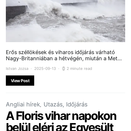
Erős széllökések és viharos időjárás várható
Nagy-Britanniában a hétvégén, miután a Met…
Istvan Jozsa
2025-09-13
2 minute read
View Post
Angliai hírek
Utazás, Időjárás
A Floris vihar napokon
belül eléri az Egyesült