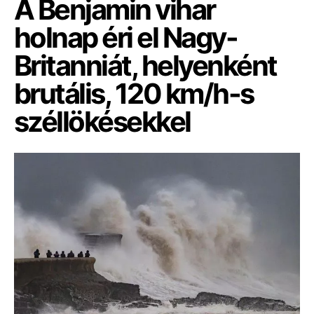
A Benjamin vihar
holnap éri el Nagy-
Britanniát, helyenként
brutális, 120 km/h-s
széllökésekkel