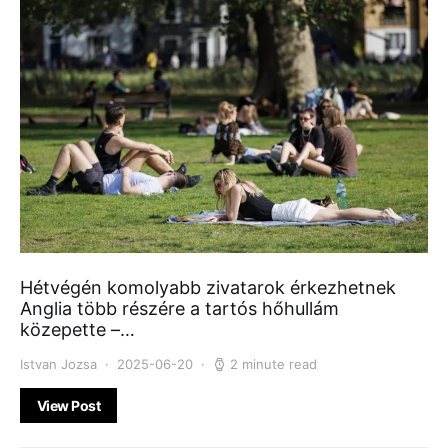
Hétvégén komolyabb zivatarok érkezhetnek
Anglia több részére a tartós hőhullám
közepette –…
Istvan Jozsa
2025-06-20
2 minute read
View Post