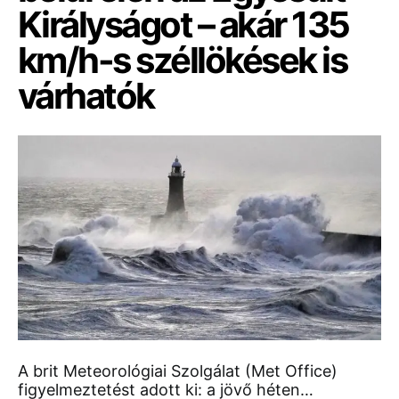
Királyságot – akár 135
km/h-s széllökések is
várhatók
A brit Meteorológiai Szolgálat (Met Office)
figyelmeztetést adott ki: a jövő héten…