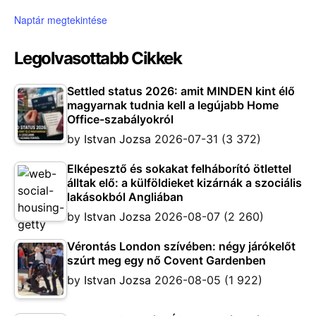
Naptár megtekintése
Legolvasottabb Cikkek
Settled status 2026: amit MINDEN kint élő
magyarnak tudnia kell a legújabb Home
Office-szabályokról
by
Istvan Jozsa
2026-07-31
(3 372)
Elképesztő és sokakat felháborító ötlettel
álltak elő: a külföldieket kizárnák a szociális
lakásokból Angliában
by
Istvan Jozsa
2026-08-07
(2 260)
Vérontás London szívében: négy járókelőt
szúrt meg egy nő Covent Gardenben
by
Istvan Jozsa
2026-08-05
(1 922)