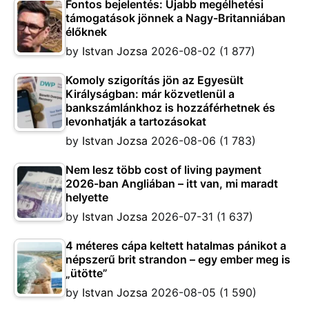
Fontos bejelentés: Újabb megélhetési
támogatások jönnek a Nagy-Britanniában
élőknek
by
Istvan Jozsa
2026-08-02
(1 877)
Komoly szigorítás jön az Egyesült
Királyságban: már közvetlenül a
bankszámlánkhoz is hozzáférhetnek és
levonhatják a tartozásokat
by
Istvan Jozsa
2026-08-06
(1 783)
Nem lesz több cost of living payment
2026-ban Angliában – itt van, mi maradt
helyette
by
Istvan Jozsa
2026-07-31
(1 637)
4 méteres cápa keltett hatalmas pánikot a
népszerű brit strandon – egy ember meg is
„ütötte”
by
Istvan Jozsa
2026-08-05
(1 590)