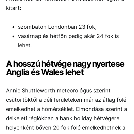
kitart:
szombaton Londonban 23 fok,
vasárnap és hétfőn pedig akár 24 fok is
lehet.
A hosszú hétvége nagy nyertese
Anglia és Wales lehet
Annie Shuttleworth meteorológus szerint
csütörtöktől a déli területeken már az átlag fölé
emelkedhet a hőmérséklet. Elmondása szerint a
délkeleti régiókban a bank holiday hétvégére
helyenként bőven 20 fok fölé emelkedhetnek a