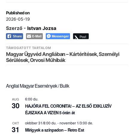
Published on
2026-05-19
Szerző -
Istvan Jozsa
E-Mail
Messenger
Post
Share
TÁMOGATOTT TARTALOM
Magyar Ügyvéd Angliában – Kártérítések, Személyi
Sérülések, Orvosi Műhibák
Angliai Magyar Események / Bulik
6:00 du.
AUG
30
HAJÓRA FEL CORONITA! – AZ ELSŐ EXKLUZÍV
ÉJSZAKA A VIZEN 5 órán át
október 31/8:00 du.
-
november 1/3:00 de.
OKT
31
Mirigyek a színpadon – Retro Est