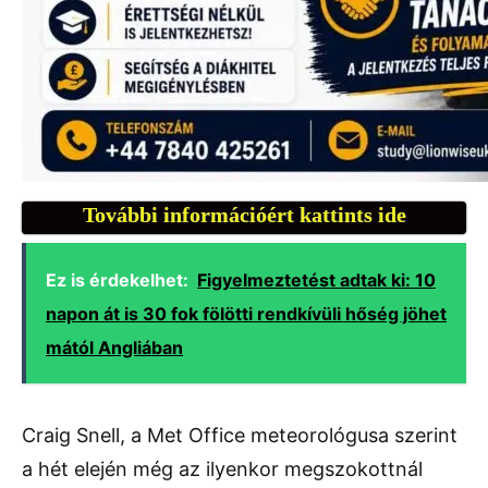
További információért kattints ide
Ez is érdekelhet:
Figyelmeztetést adtak ki: 10
napon át is 30 fok fölötti rendkívüli hőség jöhet
mától Angliában
Craig Snell, a Met Office meteorológusa szerint
a hét elején még az ilyenkor megszokottnál