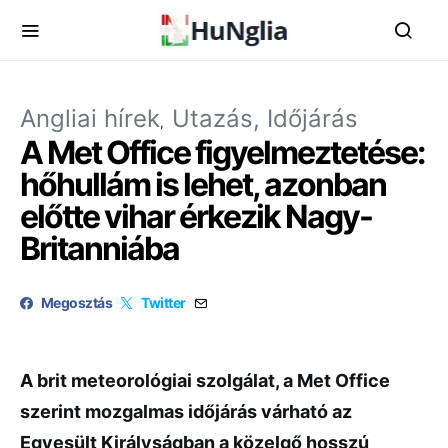
Angliai hírek
Utazás, Időjárás
A Met Office figyelmeztetése:
hőhullám is lehet, azonban
előtte vihar érkezik Nagy-
Britanniába
Megosztás
Twitter
A brit meteorológiai szolgálat, a Met Office
szerint mozgalmas időjárás várható az
Egyesült Királyságban a közelgő hosszú