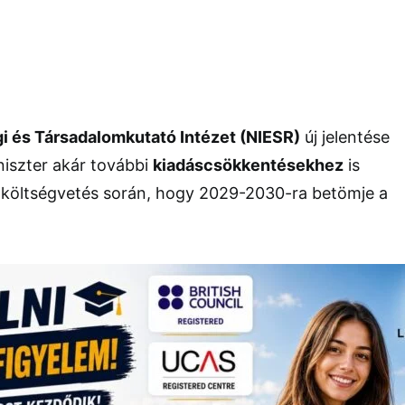
 és Társadalomkutató Intézet (NIESR)
új jelentése
niszter akár további
kiadáscsökkentésekhez
is
 költségvetés során, hogy 2029-2030-ra betömje a