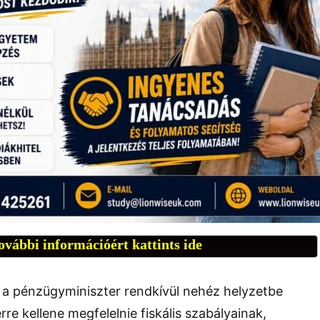
ovábbi információért kattints ide
 a pénzügyminiszter rendkívül nehéz helyzetbe
rre kellene megfelelnie fiskális szabályainak,