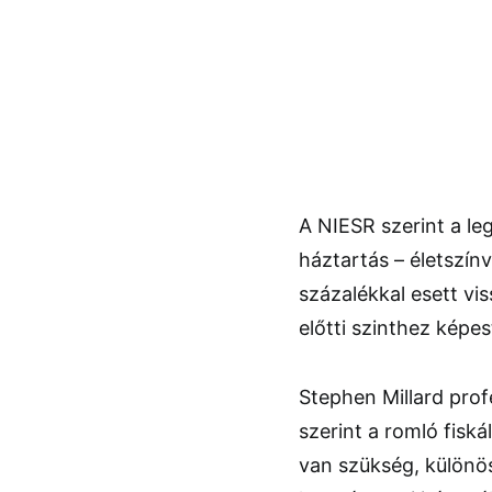
A NIESR szerint a le
háztartás – életszín
százalékkal esett vi
előtti szinthez képes
Stephen Millard pro
szerint a romló fiská
van szükség, különös