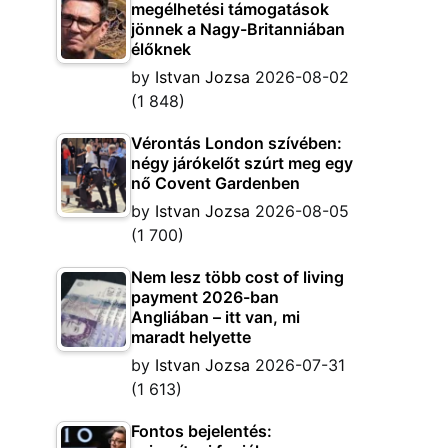
megélhetési támogatások
jönnek a Nagy-Britanniában
élőknek
by
Istvan Jozsa
2026-08-02
(1 848)
Vérontás London szívében:
négy járókelőt szúrt meg egy
nő Covent Gardenben
by
Istvan Jozsa
2026-08-05
(1 700)
Nem lesz több cost of living
payment 2026-ban
Angliában – itt van, mi
maradt helyette
by
Istvan Jozsa
2026-07-31
(1 613)
Fontos bejelentés: