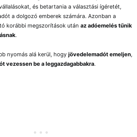
 vállalásokat, és betartania a választási ígéretét,
adót a dolgozó emberek számára. Azonban a
jtó korábbi megszorítások után
az adóemelés tűnik
dásnak
.
bb nyomás alá kerül, hogy
jövedelemadót emeljen
,
t vezessen be a leggazdagabbakra
.