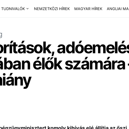
 TUDNIVALÓK
NEMZETKÖZI HÍREK
MAGYAR HÍREK
ANGLIAI M
g
rítások, adóemelés
ában élők számára 
hiány
pénzügyminisztert komoly kihívás elé állítja az őszi