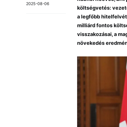
2025-08-06
költségvetés: veze
a legfőbb hitelfelvét
milliárd fontos költ
visszakozásai, a mag
növekedés eredmén