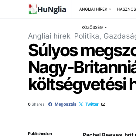
ANGLIAI HÍREK
HASZNOS
KÖZÖSSÉG
Angliai hírek
Politika, Gazdasá
Súlyos megszo
Nagy-Britanni
költségvetési 
Megosztás
Twitter
0
Shares
Published on
Rachel Reeves, brit 