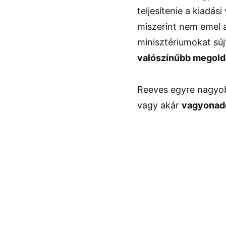
teljesítenie a kiadási
miszerint nem emel 
minisztériumokat sú
valószínűbb megol
Reeves egyre nagyo
vagy akár
vagyonadó