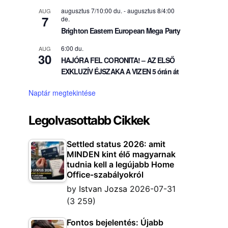
augusztus 7/10:00 du.
-
augusztus 8/4:00
AUG
7
de.
Brighton Eastern European Mega Party
6:00 du.
AUG
30
HAJÓRA FEL CORONITA! – AZ ELSŐ
EXKLUZÍV ÉJSZAKA A VIZEN 5 órán át
Naptár megtekintése
Legolvasottabb Cikkek
Settled status 2026: amit
MINDEN kint élő magyarnak
tudnia kell a legújabb Home
Office-szabályokról
by
Istvan Jozsa
2026-07-31
(3 259)
Fontos bejelentés: Újabb