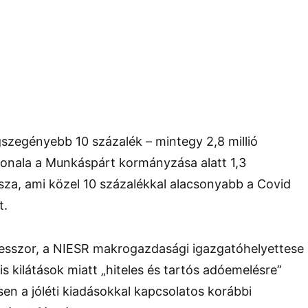
gszegényebb 10 százalék – mintegy 2,8 millió
vonala a Munkáspárt kormányzása alatt 1,3
ssza, ami közel 10 százalékkal alacsonyabb a Covid
t.
fesszor, a NIESR makrogazdasági igazgatóhelyettese
lis kilátások miatt „hiteles és tartós adóemelésre”
en a jóléti kiadásokkal kapcsolatos korábbi