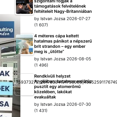
szigorítani fogják a
támogatások felvételének
feltételeit Nagy-Britanniában
by
Istvan Jozsa
2026-07-27
(1 607)
4 méteres cápa keltett
hatalmas pánikot a népszerű
brit strandon – egy ember
meg is „ütötte”
by
Istvan Jozsa
2026-08-05
(1 496)
Rendkívüli helyzet
Angliában: hatalmas erdőtűz
pusztít egy atomerőmű
közelében, lakókat
evakuáltak
by
Istvan Jozsa
2026-07-30
(1 431)