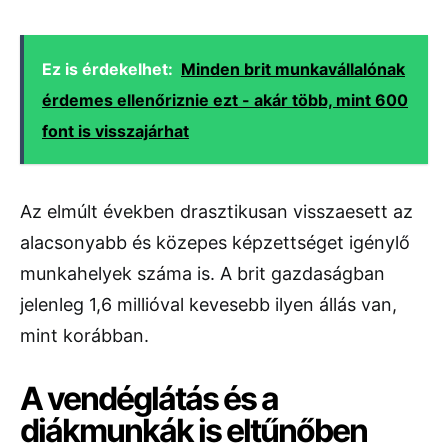
Ez is érdekelhet:
Minden brit munkavállalónak
érdemes ellenőriznie ezt - akár több, mint 600
font is visszajárhat
Az elmúlt években drasztikusan visszaesett az
alacsonyabb és közepes képzettséget igénylő
munkahelyek száma is. A brit gazdaságban
jelenleg 1,6 millióval kevesebb ilyen állás van,
mint korábban.
A vendéglátás és a
diákmunkák is eltűnőben