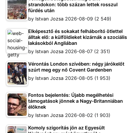
strandokon: több százan lettek rosszul
fürdés után
by
Istvan Jozsa
2026-08-09
(2 549)
Elképesztő és sokakat felháborító ötlettel
álltak elő: a külföldieket kizárnák a szociális
lakásokból Angliában
by
Istvan Jozsa
2026-08-07
(2 351)
Vérontás London szívében: négy járókelőt
szúrt meg egy nő Covent Gardenben
by
Istvan Jozsa
2026-08-05
(1 953)
Fontos bejelentés: Újabb megélhetési
támogatások jönnek a Nagy-Britanniában
élőknek
by
Istvan Jozsa
2026-08-02
(1 903)
Komoly szigorítás jön az Egyesült