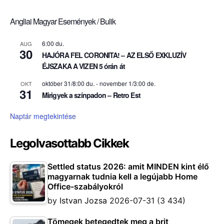
Angliai Magyar Események / Bulik
6:00 du.
AUG
30
HAJÓRA FEL CORONITA! – AZ ELSŐ EXKLUZÍV
ÉJSZAKA A VIZEN 5 órán át
október 31/8:00 du.
-
november 1/3:00 de.
OKT
31
Mirigyek a színpadon – Retro Est
Naptár megtekintése
Legolvasottabb Cikkek
Settled status 2026: amit MINDEN kint élő
magyarnak tudnia kell a legújabb Home
Office-szabályokról
by
Istvan Jozsa
2026-07-31
(3 434)
Tömegek betegedtek meg a brit