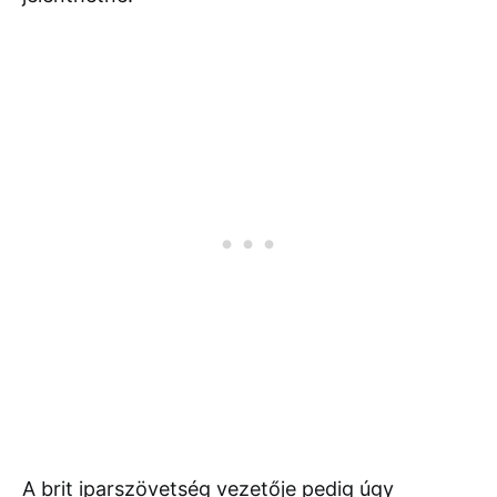
A brit iparszövetség vezetője pedig úgy