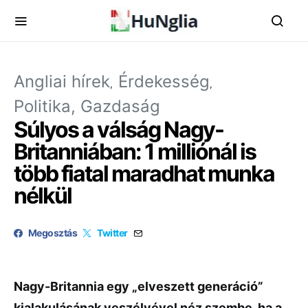
Angliai hírek
Érdekesség
Politika, Gazdaság
Súlyos a válság Nagy-
Britanniában: 1 milliónál is
több fiatal maradhat munka
nélkül
Megosztás
Twitter
Nagy-Britannia egy „elveszett generáció”
kialakulásának veszélyével néz szembe, ha a