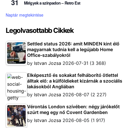
31
Mirigyek a színpadon – Retro Est
Naptár megtekintése
Legolvasottabb Cikkek
Settled status 2026: amit MINDEN kint élő
magyarnak tudnia kell a legújabb Home
Office-szabályokról
by
Istvan Jozsa
2026-07-31
(3 368)
Elképesztő és sokakat felháborító ötlettel
álltak elő: a külföldieket kizárnák a szociális
lakásokból Angliában
by
Istvan Jozsa
2026-08-07
(2 227)
Vérontás London szívében: négy járókelőt
szúrt meg egy nő Covent Gardenben
by
Istvan Jozsa
2026-08-05
(1 917)