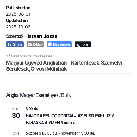
Published on
2025-08-31
Updated on
2025-10-06
Szerző -
Istvan Jozsa
E-Mail
Messenger
Post
Share
TÁMOGATOTT TARTALOM
Magyar Ügyvéd Angliában – Kártérítések, Személyi
Sérülések, Orvosi Műhibák
Angliai Magyar Események / Bulik
6:00 du.
AUG
30
HAJÓRA FEL CORONITA! – AZ ELSŐ EXKLUZÍV
ÉJSZAKA A VIZEN 5 órán át
október 31/8:00 du.
-
november 1/3:00 de.
OKT