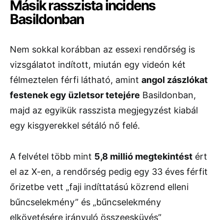
Másik rasszista incidens
Basildonban
Nem sokkal korábban az essexi rendőrség is
vizsgálatot indított, miután egy videón két
félmeztelen férfi látható, amint
angol zászlókat
festenek egy üzletsor tetejére
Basildonban,
majd az egyikük rasszista megjegyzést kiabál
egy kisgyerekkel sétáló nő felé.
A felvétel több mint
5,8 millió megtekintést
ért
el az X-en, a rendőrség pedig egy 33 éves férfit
őrizetbe vett „faji indíttatású közrend elleni
bűncselekmény” és „bűncselekmény
elkövetésére irányuló összeesküvés”