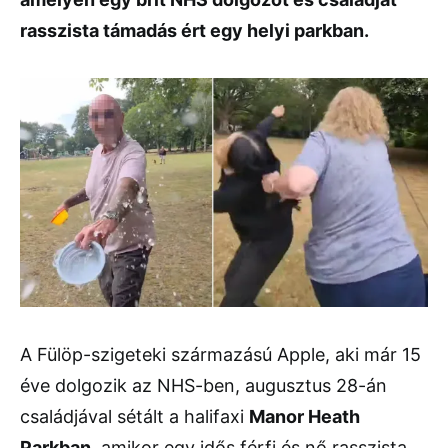
rasszista támadás ért egy helyi parkban.
A Fülöp-szigeteki származású Apple, aki már 15
éve dolgozik az NHS-ben, augusztus 28-án
családjával sétált a halifaxi
Manor Heath
Parkban
, amikor egy idős férfi és nő rasszista