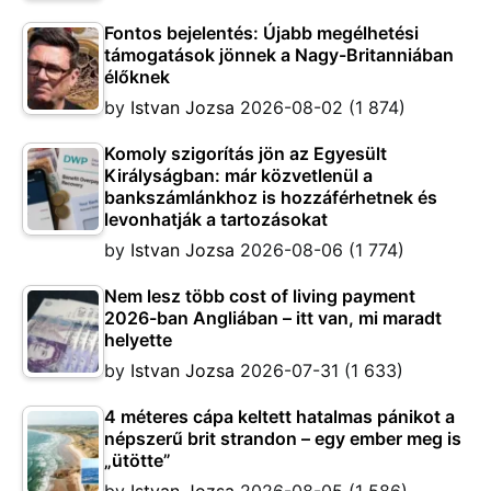
Fontos bejelentés: Újabb megélhetési
támogatások jönnek a Nagy-Britanniában
élőknek
by
Istvan Jozsa
2026-08-02
(1 874)
Komoly szigorítás jön az Egyesült
Királyságban: már közvetlenül a
bankszámlánkhoz is hozzáférhetnek és
levonhatják a tartozásokat
by
Istvan Jozsa
2026-08-06
(1 774)
Nem lesz több cost of living payment
2026-ban Angliában – itt van, mi maradt
helyette
by
Istvan Jozsa
2026-07-31
(1 633)
4 méteres cápa keltett hatalmas pánikot a
népszerű brit strandon – egy ember meg is
„ütötte”
by
Istvan Jozsa
2026-08-05
(1 586)