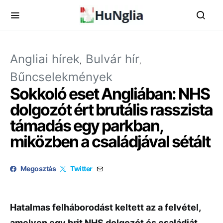
Angliai hírek
Bulvár hír
Bűncselekmények
Sokkoló eset Angliában: NHS
dolgozót ért brutális rasszista
támadás egy parkban,
miközben a családjával sétált
Megosztás
Twitter
Hatalmas felháborodást keltett az a felvétel,
amelyen egy brit NHS dolgozót és családját