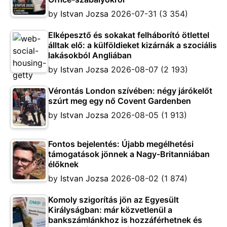
by
Istvan Jozsa
2026-07-31
(3 354)
Elképesztő és sokakat felháborító ötlettel
álltak elő: a külföldieket kizárnák a szociális
lakásokból Angliában
by
Istvan Jozsa
2026-08-07
(2 193)
Vérontás London szívében: négy járókelőt
szúrt meg egy nő Covent Gardenben
by
Istvan Jozsa
2026-08-05
(1 913)
Fontos bejelentés: Újabb megélhetési
támogatások jönnek a Nagy-Britanniában
élőknek
by
Istvan Jozsa
2026-08-02
(1 874)
Komoly szigorítás jön az Egyesült
Királyságban: már közvetlenül a
bankszámlánkhoz is hozzáférhetnek és