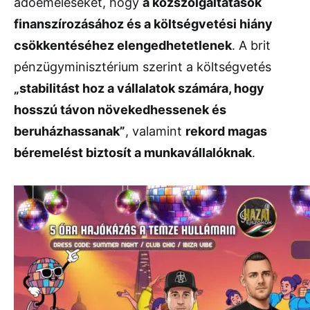
adóemeléseket, hogy
a közszolgáltatások
finanszírozásához és a költségvetési hiány
csökkentéséhez elengedhetetlenek
. A brit
pénzügyminisztérium szerint a költségvetés
„stabilitást hoz a vállalatok számára, hogy
hosszú távon növekedhessenek és
beruházhassanak”
, valamint
rekord magas
béremelést biztosít a munkavállalóknak
.