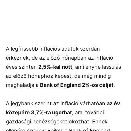
A legfrissebb inflációs adatok szerdán
érkeznek, de az előző hónapban az infláció
éves szinten
2,5%-kal nőtt
, ami enyhe lassulás
az előző hónaphoz képest, de még mindig
meghaladja a
Bank of England 2%-os célját
.
A jegybank szerint az infláció várhatóan
az év
közepére 3,7%-ra ugorhat
, ami további
gazdasági nehézségeket okozhat. Ennek
ellenére Andrew Bailey, a Bank of England