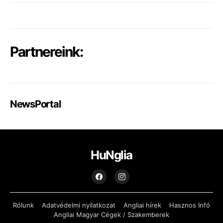
Partnereink:
NewsPortal
HuNglia
Rólunk
Adatvédelmi nyilatkozat
Angliai hírek
Hasznos Infó
Angliai Magyar Cégek / Szakemberek