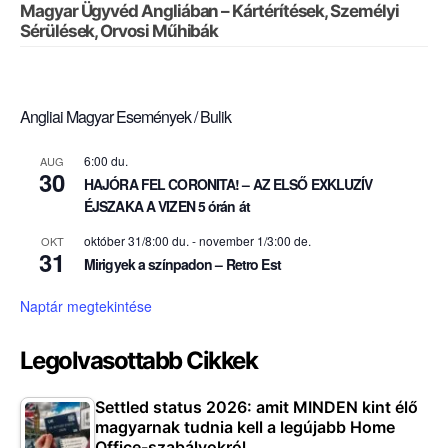
Magyar Ügyvéd Angliában – Kártérítések, Személyi
Sérülések, Orvosi Műhibák
Angliai Magyar Események / Bulik
6:00 du.
AUG
30
HAJÓRA FEL CORONITA! – AZ ELSŐ EXKLUZÍV
ÉJSZAKA A VIZEN 5 órán át
október 31/8:00 du.
-
november 1/3:00 de.
OKT
31
Mirigyek a színpadon – Retro Est
Naptár megtekintése
Legolvasottabb Cikkek
Settled status 2026: amit MINDEN kint élő
magyarnak tudnia kell a legújabb Home
Office-szabályokról