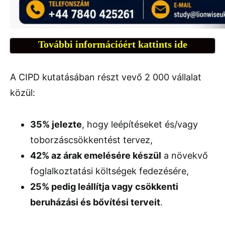
További információért kattints ide
A CIPD kutatásában részt vevő 2 000 vállalat
közül:
35% jelezte
, hogy leépítéseket és/vagy
toborzáscsökkentést tervez,
42% az árak emelésére készül
a növekvő
foglalkoztatási költségek fedezésére,
25% pedig leállítja vagy csökkenti
beruházási és bővítési terveit
.