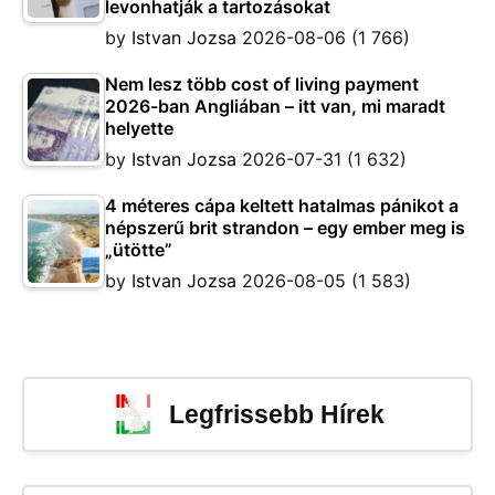
levonhatják a tartozásokat
by
Istvan Jozsa
2026-08-06
(1 766)
Nem lesz több cost of living payment
2026-ban Angliában – itt van, mi maradt
helyette
by
Istvan Jozsa
2026-07-31
(1 632)
4 méteres cápa keltett hatalmas pánikot a
népszerű brit strandon – egy ember meg is
„ütötte”
by
Istvan Jozsa
2026-08-05
(1 583)
Legfrissebb Hírek