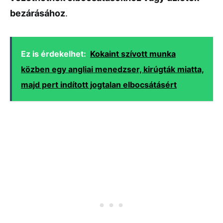
bezárásához
.
Ez is érdekelhet:
Kokaint szívott munka
közben egy angliai menedzser, kirúgták miatta,
majd pert indított jogtalan elbocsátásért