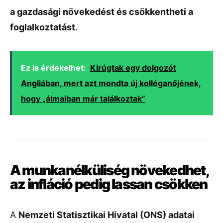
a gazdasági növekedést és csökkentheti a
foglalkoztatást
.
Ez is érdekelhet:
Kirúgtak egy dolgozót
Angliában, mert azt mondta új kolléganőjének,
hogy „álmaiban már találkoztak”
A munkanélküliség növekedhet,
az infláció pedig lassan csökken
A
Nemzeti Statisztikai Hivatal (ONS) adatai