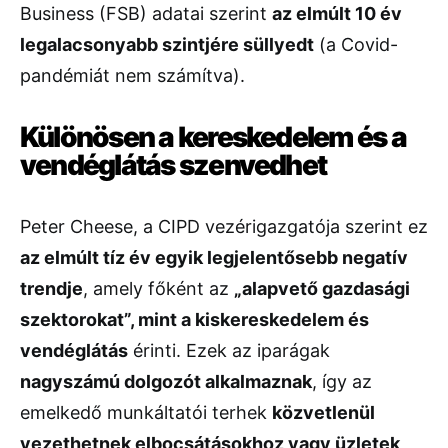
Business (FSB) adatai szerint
az elmúlt 10 év
legalacsonyabb szintjére süllyedt
(a Covid-
pandémiát nem számítva).
Különösen a kereskedelem és a
vendéglátás szenvedhet
Peter Cheese, a CIPD vezérigazgatója szerint ez
az elmúlt tíz év egyik legjelentősebb negatív
trendje
, amely főként az
„alapvető gazdasági
szektorokat”, mint a kiskereskedelem és
vendéglátás
érinti. Ezek az iparágak
nagyszámú dolgozót alkalmaznak
, így az
emelkedő munkáltatói terhek
közvetlenül
vezethetnek elbocsátásokhoz vagy üzletek