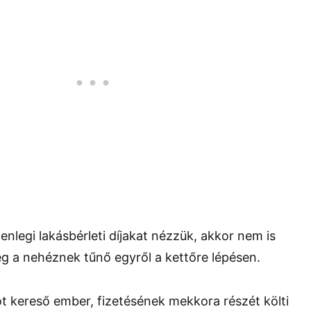
elenlegi lakásbérleti díjakat nézzük, akkor nem is
 a nehéznek tűnő egyről a kettőre lépésen.
t kereső ember, fizetésének mekkora részét költi