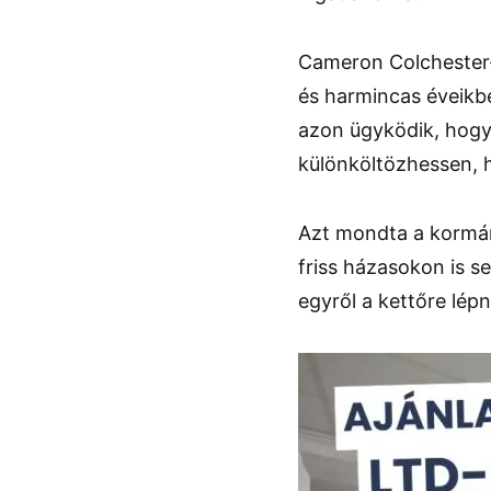
Cameron Colchester-
és harmincas éveikben
azon ügyködik, hogy
különköltözhessen, h
Azt mondta a kormány
friss házasokon is 
egyről a kettőre lép