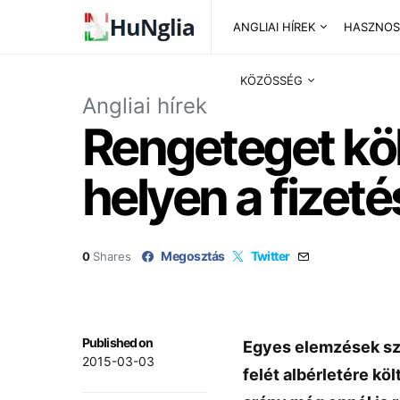
ANGLIAI HÍREK
HASZNOS
KÖZÖSSÉG
Angliai hírek
Rengeteget köl
helyen a fize
Megosztás
Twitter
0
Shares
Published on
Egyes elemzések sze
2015-03-03
felét albérletére köl