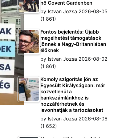
nő Covent Gardenben
by
Istvan Jozsa
2026-08-05
(1 861)
Fontos bejelentés: Újabb
megélhetési támogatások
jönnek a Nagy-Britanniában
élőknek
by
Istvan Jozsa
2026-08-02
(1 861)
Komoly szigorítás jön az
Egyesült Királyságban: már
közvetlenül a
bankszámlánkhoz is
hozzáférhetnek és
levonhatják a tartozásokat
by
Istvan Jozsa
2026-08-06
(1 652)