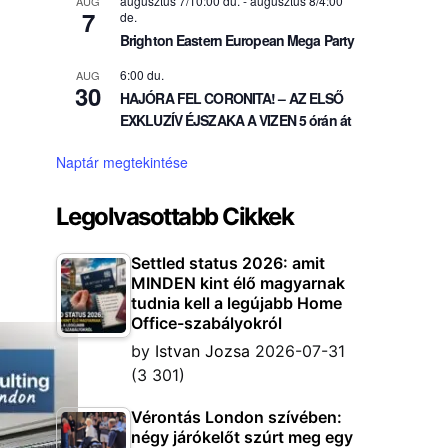
augusztus 7/10:00 du.
-
augusztus 8/4:00
AUG
7
de.
Brighton Eastern European Mega Party
6:00 du.
AUG
30
HAJÓRA FEL CORONITA! – AZ ELSŐ
EXKLUZÍV ÉJSZAKA A VIZEN 5 órán át
Naptár megtekintése
Legolvasottabb Cikkek
Settled status 2026: amit
MINDEN kint élő magyarnak
tudnia kell a legújabb Home
Office-szabályokról
by
Istvan Jozsa
2026-07-31
(3 301)
Vérontás London szívében:
négy járókelőt szúrt meg egy