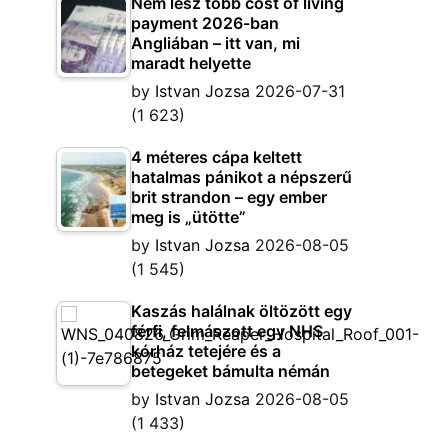
Nem lesz több cost of living
payment 2026-ban
Angliában – itt van, mi
maradt helyette
by
Istvan Jozsa
2026-07-31
(1 623)
4 méteres cápa keltett
hatalmas pánikot a népszerű
brit strandon – egy ember
meg is „ütötte”
by
Istvan Jozsa
2026-08-05
(1 545)
Kaszás halálnak öltözött egy
férfi, felmászott egy NHS
kórház tetejére és a
betegeket bámulta némán
by
Istvan Jozsa
2026-08-05
(1 433)