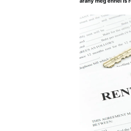
arány még ennél is 