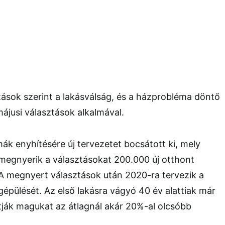
ások szerint a lakásválság, és a házprobléma döntő
májusi választások alkalmával.
k enyhítésére új tervezetet bocsátott ki, mely
megnyerik a választásokat 200.000 új otthont
 A megnyert választások után 2020-ra tervezik a
épülését. Az első lakásra vágyó 40 év alattiak már
tják magukat az átlagnál akár 20%-al olcsóbb