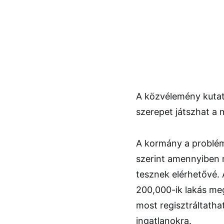
A közvélemény kutat
szerepet játszhat a 
A kormány a problémá
szerint amennyiben 
tesznek elérhetővé.
200,000-ik lakás meg
most regisztráltatha
ingatlanokra.