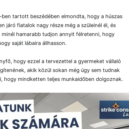
ben tartott beszédében elmondta, hogy a húszas
 járó fiatalok nagy része még a szüleinél él, és
 minél hamarabb tudjon annyit félretenni, hogy
ogy saját lábaira állhasson.
fő, hogy ezzel a tervezettel a gyermeket vállaló
segítenének, akik közül sokan még úgy sem tudnak
ni, hogy mindketten teljes munkaidőben dolgoznak.