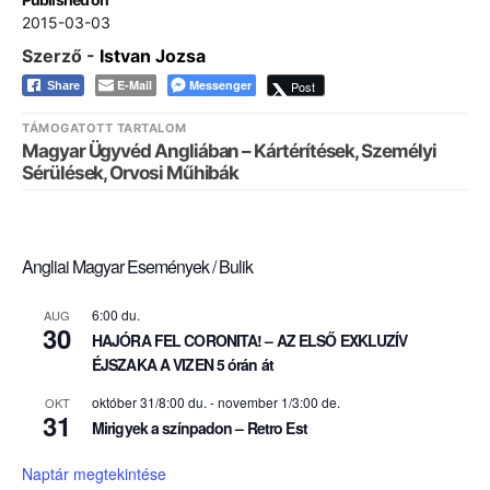
2015-03-03
Szerző -
Istvan Jozsa
E-Mail
Messenger
Post
Share
TÁMOGATOTT TARTALOM
Magyar Ügyvéd Angliában – Kártérítések, Személyi
Sérülések, Orvosi Műhibák
Angliai Magyar Események / Bulik
6:00 du.
AUG
30
HAJÓRA FEL CORONITA! – AZ ELSŐ EXKLUZÍV
ÉJSZAKA A VIZEN 5 órán át
október 31/8:00 du.
-
november 1/3:00 de.
OKT
31
Mirigyek a színpadon – Retro Est
Naptár megtekintése