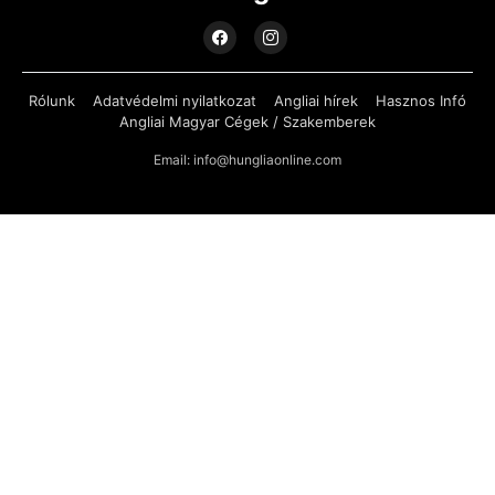
Rólunk
Adatvédelmi nyilatkozat
Angliai hírek
Hasznos Infó
Angliai Magyar Cégek / Szakemberek
Email: info@hungliaonline.com