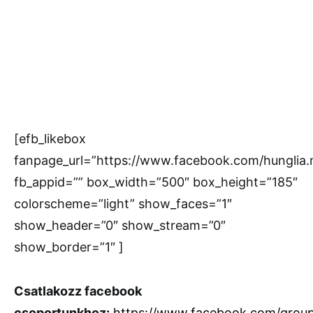
[efb_likebox
fanpage_url=”https://www.facebook.com/hunglia
fb_appid=”” box_width=”500″ box_height=”185″
colorscheme=”light” show_faces=”1″
show_header=”0″ show_stream=”0″
show_border=”1″ ]
Csatlakozz facebook
csoportunkhoz:
https://www.facebook.com/grou