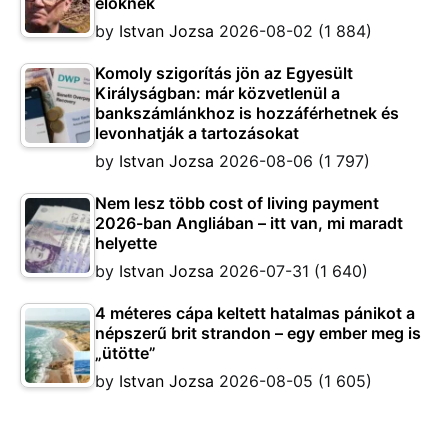
élőknek
by
Istvan Jozsa
2026-08-02
(1 884)
Komoly szigorítás jön az Egyesült
Királyságban: már közvetlenül a
bankszámlánkhoz is hozzáférhetnek és
levonhatják a tartozásokat
by
Istvan Jozsa
2026-08-06
(1 797)
Nem lesz több cost of living payment
2026-ban Angliában – itt van, mi maradt
helyette
by
Istvan Jozsa
2026-07-31
(1 640)
4 méteres cápa keltett hatalmas pánikot a
népszerű brit strandon – egy ember meg is
„ütötte”
by
Istvan Jozsa
2026-08-05
(1 605)