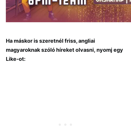
Ha máskor is szeretnél friss, angliai
magyaroknak szóló híreket olvasni,
nyomj egy
Like-ot: