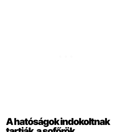
A hatóságok indokoltnak
tartják, a sofőrök