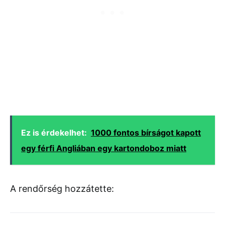
Ez is érdekelhet:
1000 fontos bírságot kapott
egy férfi Angliában egy kartondoboz miatt
A rendőrség hozzátette: