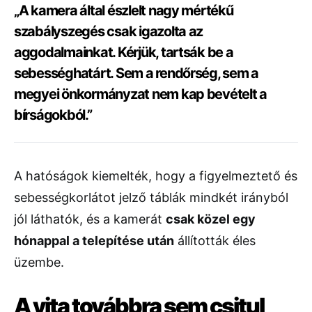
„A kamera által észlelt nagy mértékű
szabályszegés csak igazolta az
aggodalmainkat. Kérjük, tartsák be a
sebességhatárt. Sem a rendőrség, sem a
megyei önkormányzat nem kap bevételt a
bírságokból.”
A hatóságok kiemelték, hogy a figyelmeztető és
sebességkorlátot jelző táblák mindkét irányból
jól láthatók, és a kamerát
csak közel egy
hónappal a telepítése után
állították éles
üzembe.
A vita továbbra sem csitul