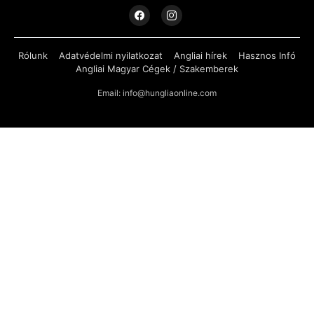
Rólunk
Adatvédelmi nyilatkozat
Angliai hírek
Hasznos Infó
Angliai Magyar Cégek / Szakemberek
Email: info@hungliaonline.com