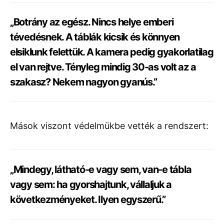
„Botrány az egész. Nincs helye emberi
tévedésnek. A táblák kicsik és könnyen
elsiklunk felettük. A kamera pedig gyakorlatilag
el van rejtve. Tényleg mindig 30-as volt az a
szakasz? Nekem nagyon gyanús.”
Mások viszont védelmükbe vették a rendszert:
„Mindegy, látható-e vagy sem, van-e tábla
vagy sem: ha gyorshajtunk, vállaljuk a
következményeket. Ilyen egyszerű.”