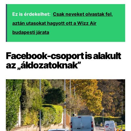
Ez is érdekelhet:
Csak neveket olvastak fel,
aztán utasokat hagyott ott a Wizz Air
budapesti járata
Facebook-csoport is alakult
az „áldozatoknak”