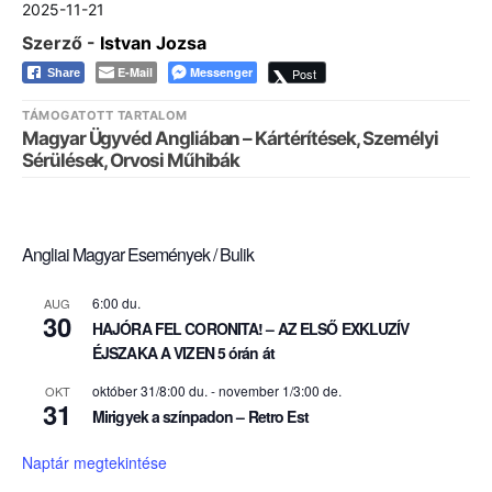
2025-11-21
Szerző -
Istvan Jozsa
E-Mail
Messenger
Post
Share
TÁMOGATOTT TARTALOM
Magyar Ügyvéd Angliában – Kártérítések, Személyi
Sérülések, Orvosi Műhibák
Angliai Magyar Események / Bulik
6:00 du.
AUG
30
HAJÓRA FEL CORONITA! – AZ ELSŐ EXKLUZÍV
ÉJSZAKA A VIZEN 5 órán át
október 31/8:00 du.
-
november 1/3:00 de.
OKT
31
Mirigyek a színpadon – Retro Est
Naptár megtekintése