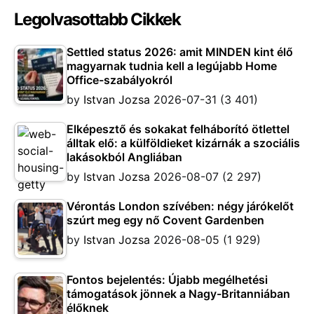
Legolvasottabb Cikkek
Settled status 2026: amit MINDEN kint élő
magyarnak tudnia kell a legújabb Home
Office-szabályokról
by
Istvan Jozsa
2026-07-31
(3 401)
Elképesztő és sokakat felháborító ötlettel
álltak elő: a külföldieket kizárnák a szociális
lakásokból Angliában
by
Istvan Jozsa
2026-08-07
(2 297)
Vérontás London szívében: négy járókelőt
szúrt meg egy nő Covent Gardenben
by
Istvan Jozsa
2026-08-05
(1 929)
Fontos bejelentés: Újabb megélhetési
támogatások jönnek a Nagy-Britanniában
élőknek