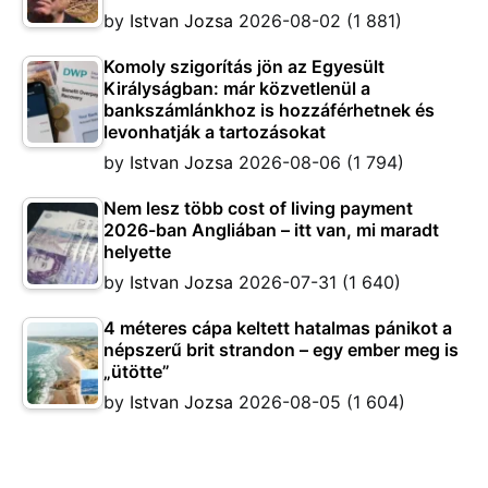
by
Istvan Jozsa
2026-08-02
(1 881)
Komoly szigorítás jön az Egyesült
Királyságban: már közvetlenül a
bankszámlánkhoz is hozzáférhetnek és
levonhatják a tartozásokat
by
Istvan Jozsa
2026-08-06
(1 794)
Nem lesz több cost of living payment
2026-ban Angliában – itt van, mi maradt
helyette
by
Istvan Jozsa
2026-07-31
(1 640)
4 méteres cápa keltett hatalmas pánikot a
népszerű brit strandon – egy ember meg is
„ütötte”
by
Istvan Jozsa
2026-08-05
(1 604)