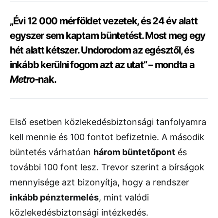
„Évi 12 000 mérföldet vezetek, és 24 év alatt
egyszer sem kaptam büntetést. Most meg egy
hét alatt kétszer. Undorodom az egésztől, és
inkább kerülni fogom azt az utat” – mondta a
Metro
-nak.
Első esetben közlekedésbiztonsági tanfolyamra
kell mennie és 100 fontot befizetnie. A második
büntetés várhatóan
három büntetőpont
és
további 100 font lesz. Trevor szerint a bírságok
mennyisége azt bizonyítja, hogy a rendszer
inkább pénztermelés
, mint valódi
közlekedésbiztonsági intézkedés.