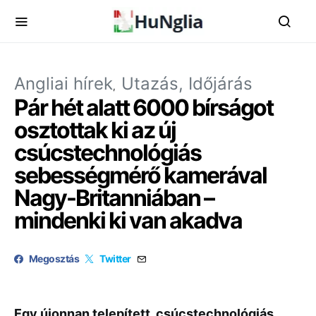
Angliai hírek
Utazás, Időjárás
Pár hét alatt 6000 bírságot
osztottak ki az új
csúcstechnológiás
sebességmérő kamerával
Nagy-Britanniában –
mindenki ki van akadva
Megosztás
Twitter
Egy újonnan telepített, csúcstechnológiás