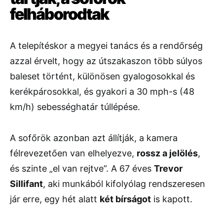
felháborodtak
A telepítéskor a megyei tanács és a rendőrség
azzal érvelt, hogy az útszakaszon több súlyos
baleset történt, különösen gyalogosokkal és
kerékpárosokkal, és gyakori a 30 mph-s (48
km/h) sebességhatár túllépése.
A sofőrök azonban azt állítják, a kamera
félrevezetően van elhelyezve,
rossz a jelölés
,
és szinte „el van rejtve”. A 67 éves
Trevor
Sillifant
, aki munkából kifolyólag rendszeresen
jár erre, egy hét alatt
két bírságot
is kapott.