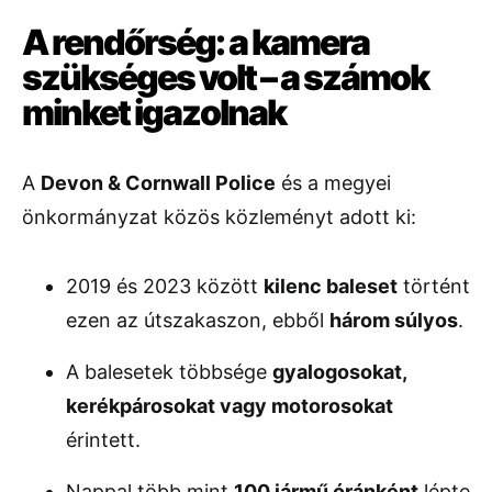
A rendőrség: a kamera
szükséges volt – a számok
minket igazolnak
A
Devon & Cornwall Police
és a megyei
önkormányzat közös közleményt adott ki:
2019 és 2023 között
kilenc baleset
történt
ezen az útszakaszon, ebből
három súlyos
.
A balesetek többsége
gyalogosokat,
kerékpárosokat vagy motorosokat
érintett.
Nappal több mint
100 jármű óránként
lépte